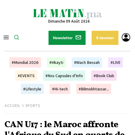
Dimanche 09 Août 2026
Newsletter
S'abonner
#Mondial 2026
#Hkayti
#Wach Bessah
#LIVE
#EVENTS
#Nos Capsules d'Info
#Book Club
#Lifestyle
#Hi-tech
#Bilmokhtassar...
ACCUEIL
SPORTS
CAN U17 : le Maroc affronte