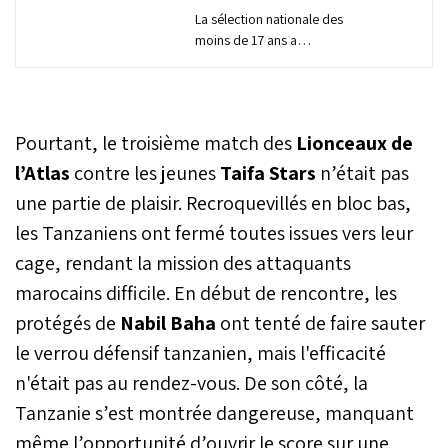
La sélection nationale des
moins de 17 ans a
concédé le nul (0-0), jeudi
en soirée, face à la
Zambie lors du second
match de la phase de
Pourtant, le troisième match des
Lionceaux de
groupes de la Coupe
d’Afrique. Face à une
l’Atlas
contre les jeunes
Taifa Stars
n’était pas
équipe repliée en bloc bas
une partie de plaisir. Recroquevillés en bloc bas,
et dangereuse sur les
les Tanzaniens ont fermé toutes issues vers leur
relances, les protégés de
Nabil Baha n’ont pas
cage, rendant la mission des attaquants
réussi à trouver la solution
marocains difficile. En début de rencontre, les
pour débloquer le match.
Réduits à dix après
protégés de
Nabil Baha
ont tenté de faire sauter
l’expulsion de Hamza
le verrou défensif tanzanien, mais l'efficacité
Bouhaddi (77e), les
Lionceaux de l’Atlas ont
n'était pas au rendez-vous. De son côté, la
vécu des moments
Tanzanie s’est montrée dangereuse, manquant
difficiles en seconde mi-
même l’opportunité d’ouvrir le score sur une
temps, tout en ratant la