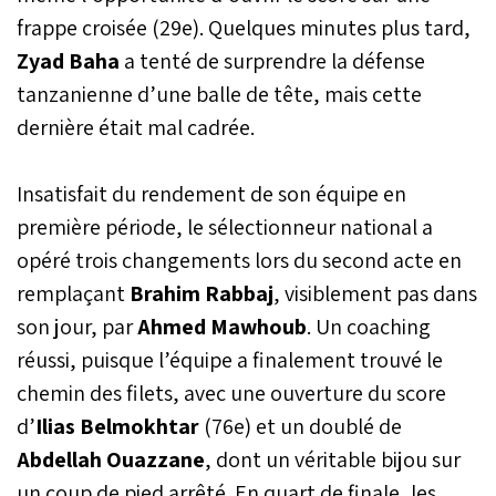
balle de la victoire en fin
frappe croisée (29e). Quelques minutes plus tard,
de partie. La sélection
Zyad Baha
a tenté de surprendre la défense
nationale devra
impérativement gagner
tanzanienne d’une balle de tête, mais cette
son dernier match de
dernière était mal cadrée.
groupe contre la
Tanzanie, ce dimanche
(20 h), pour terminer en
Insatisfait du rendement de son équipe en
tête du groupe A.
première période, le sélectionneur national a
opéré trois changements lors du second acte en
remplaçant
Brahim Rabbaj
, visiblement pas dans
son jour, par
Ahmed Mawhoub
. Un coaching
réussi, puisque l’équipe a finalement trouvé le
chemin des filets, avec une ouverture du score
d’
Ilias Belmokhtar
(76e) et un doublé de
Abdellah Ouazzane
, dont un véritable bijou sur
un coup de pied arrêté. En quart de finale, les