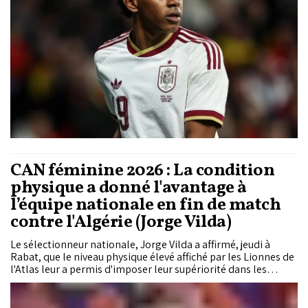
classement dominé par les plus grandes stars du football
mondial.
CAN féminine 2026 : La condition
physique a donné l'avantage à
l’équipe nationale en fin de match
contre l'Algérie (Jorge Vilda)
Le sélectionneur nationale, Jorge Vilda a affirmé, jeudi à
Rabat, que le niveau physique élevé affiché par les Lionnes de
l'Atlas leur a permis d'imposer leur supériorité dans les
dernières minutes du match remporté par 1 à 0 contre
l'Algérie, pour le compte de la 2e journée du Groupe A de la
Coupe d'Afrique des Nations féminine (Maroc 2026).