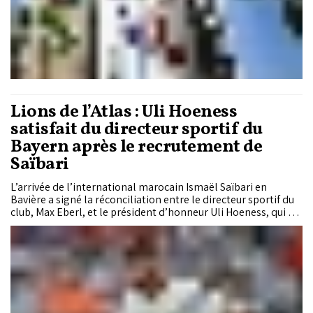
Lions de l’Atlas : Uli Hoeness
satisfait du directeur sportif du
Bayern après le recrutement de
Saïbari
L’arrivée de l’international marocain Ismaël Saïbari en
Bavière a signé la réconciliation entre le directeur sportif du
club, Max Eberl, et le président d’honneur Uli Hoeness, qui a
déclaré jeudi que l’arrivée du Marocain renforcerait la
«meilleure attaque au monde» (Olise, Kane, Diaz, NDLR). Le
joueur de légende allemand a reconnu avoir été séduit par le
Lion de l’Atlas lors de la Coupe du monde FIFA 2026.