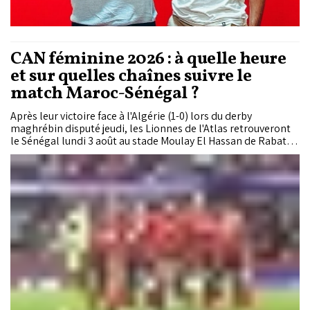
CAN féminine 2026 : à quelle heure
et sur quelles chaînes suivre le
match Maroc-Sénégal ?
Après leur victoire face à l'Algérie (1-0) lors du derby
maghrébin disputé jeudi, les Lionnes de l'Atlas retrouveront
le Sénégal lundi 3 août au stade Moulay El Hassan de Rabat
pour leur troisième et dernier match de la phase de groupes
de la CAN féminine 2026. Déjà qualifiées pour les quarts de
finale, les Marocaines tenteront de conserver la première
place du groupe A.