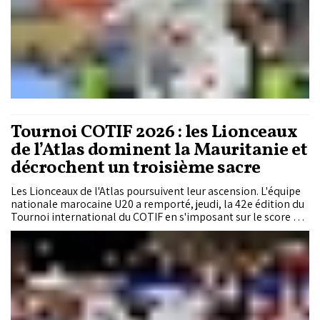
Tournoi COTIF 2026 : les Lionceaux
de l’Atlas dominent la Mauritanie et
décrochent un troisième sacre
Les Lionceaux de l'Atlas poursuivent leur ascension. L'équipe
nationale marocaine U20 a remporté, jeudi, la 42e édition du
Tournoi international du COTIF en s'imposant sur le score de
2-1 face à la Mauritanie en finale au stade Els Arcs de L'Alcúdia,
en Espagne. Ce succès permet au Maroc de décrocher un
troisième titre dans cette prestigieuse compétition, trente
ans après son dernier sacre.