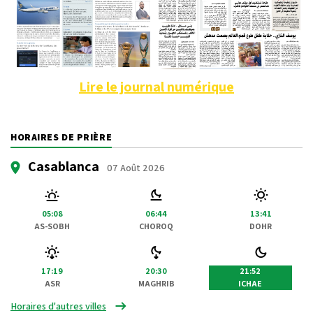
Lire le journal numérique
HORAIRES DE PRIÈRE
Casablanca
07 Août 2026
05:08
06:44
13:41
AS-SOBH
CHOROQ
DOHR
17:19
20:30
21:52
ASR
MAGHRIB
ICHAE
Horaires d'autres villes