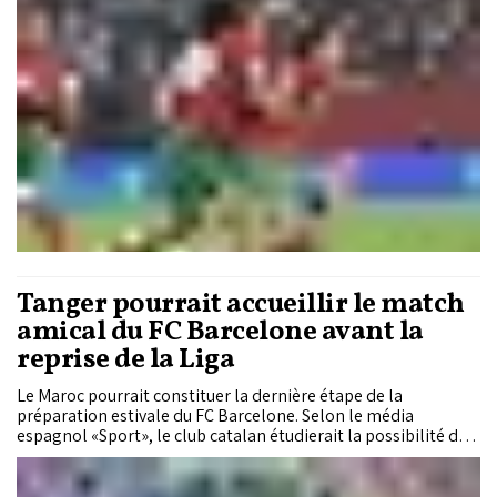
course à la qualification grâce à un but de la chevronné Sanaa
Msouddy. Cette victoire probante permet à la sélection
marocaine de prendre seule la tête de son groupe.
Tanger pourrait accueillir le match
amical du FC Barcelone avant la
reprise de la Liga
Le Maroc pourrait constituer la dernière étape de la
préparation estivale du FC Barcelone. Selon le média
espagnol «Sport», le club catalan étudierait la possibilité de
disputer un match amical dans le Royaume avant le coup
d’envoi de la Liga. Le journaliste Achraf Ben Ayad affirme,
pour sa part, que les discussions se poursuivraient autour