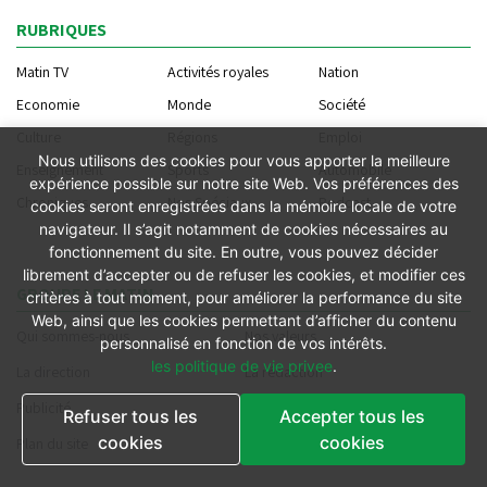
RUBRIQUES
Matin TV
Activités royales
Nation
Economie
Monde
Société
Culture
Régions
Emploi
Nous utilisons des cookies pour vous apporter la meilleure
Enseignement
Sports
Automobile
expérience possible sur notre site Web. Vos préférences des
Chroniques
Nos Spéciaux
Podcast
cookies seront enregistrées dans la mémoire locale de votre
navigateur. Il s’agit notamment de cookies nécessaires au
fonctionnement du site. En outre, vous pouvez décider
librement d’accepter ou de refuser les cookies, et modifier ces
GROUPE LE MATIN
critères à tout moment, pour améliorer la performance du site
Web, ainsi que les cookies permettant d’afficher du contenu
Qui sommes-nous
Nos valeurs
personnalisé en fonction de vos intérêts.
les politique de vie privee
.
La direction
La rédaction
Publicité
Contact
Refuser tous les
Accepter tous les
cookies
cookies
Plan du site
Offres d'emploi