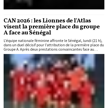
CAN 2026 : les Lionnes de l'Atlas
visent la première place du groupe
A face au Sénégal
L'équipe nationale féminine affronte le Sénégal, lundi (21 h),
dans un duel décisif pour l'attribution de la première place du
Groupe A. Après deux prestations convaincantes face au
Kenya et l’Algérie, marquées par une efficacité offensive
retrouvée et une solide cohésion collective, les Lionnes de
l'Atlas ont l'opportunité de sceller leur qualification pour les
quarts de finale en position de leader. Devant leur public, les
joueuses marocaines entendent confirmer leur statut de
prétendantes majeures au titre continental face à un
adversaire sous pression. Face aux Marocaines se dresse une
sélection sénégalaise réputée pour son impact athlétique,
qui joue sa survie dans la compétition.