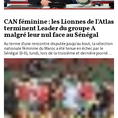
CAN féminine : les Lionnes de l'Atlas
terminent Leader du groupe A
malgré leur nul face au Sénégal
Au terme d'une rencontre disputée jusqu'au bout, la sélection
nationale féminine du Maroc a été tenue en échec par le
Sénégal (0-0), lundi, lors de la troisième et dernière journée
de la phase de groupes de la CAN féminine 2026. Soutenues
par un public venu en nombre, les Lionnes de l'Atlas ont
longtemps dicté le tempo de la rencontre, sans parvenir à
faire plier un bloc sénégalais discipliné, compact et
redoutable en transition. Ce match nul suffit toutefois au
bonheur des Marocaines, qui compostent leur billet pour les
quarts de finale de la compétition. Un résultat accueilli avec
satisfaction, même si les occasions manquées et le scénario
de la rencontre laisseront forcément quelques regrets.