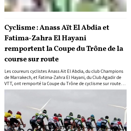
Cyclisme : Anass Aït El Abdia et
Fatima-Zahra El Hayani
remportent la Coupe du Trône de la
course sur route
Les coureurs cyclistes Anass Aït El Abdia, du club Champions
de Marrakech, et Fatima-Zahra El Hayani, du Club Agadir de
VTT, ont remporté la Coupe du Trône de cyclisme sur route
dans la catégorie individuelle générale, lors de la première
journée de ce grand événement sportif organisé à Agadir sur
deux jours (1er et 2 août), à l’occasion du 27e anniversaire de
l'accession de SM le Roi Mohammed VI au Trône de Ses
Glorieux ancêtres.