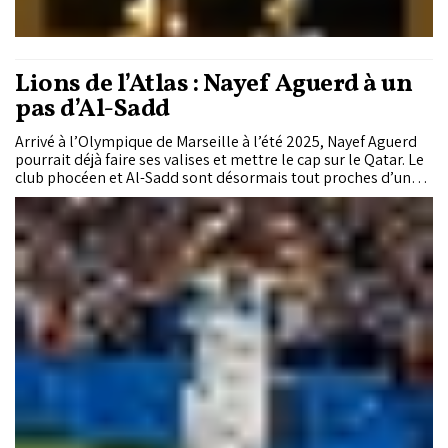
Lions de l’Atlas : Nayef Aguerd à un
pas d’Al-Sadd
Arrivé à l’Olympique de Marseille à l’été 2025, Nayef Aguerd
pourrait déjà faire ses valises et mettre le cap sur le Qatar. Le
club phocéen et Al-Sadd sont désormais tout proches d’un
accord pour le transfert du défenseur central international
marocain de 30 ans. En quête d’un allègement de sa masse
salariale et de nouvelles ressources financières durant ce
mercato estival 2026, l’OM a trouvé un terrain d’entente avec
le club qatari autour d’un prêt payant assorti d’une option
d’achat obligatoire. Si les discussions entre les deux
directions sportives sont désormais dans leur phase finale,
l’opération reste conditionnée au feu vert du joueur, qui doit
encore s’entendre avec Al-Sadd sur les derniers détails de son
futur contrat.