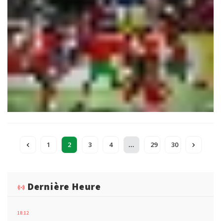
au Valence CF en demi-finale (2-0), les Lionceaux de l’Atlas
abordent ce rendez-vous décisif avec une confiance
pleinement justifiée. En face, les Mourabitounes, auteurs d’un
parcours remarquable et tombeurs de Levante aux tirs au but,
entendent créer la surprise. Les Marocains, eux, veulent
conclure en beauté une campagne estivale parfaitement
maîtrisée sur la pelouse du stade Els Arcs.
...
1
2
3
4
29
30
Dernière Heure
18:12