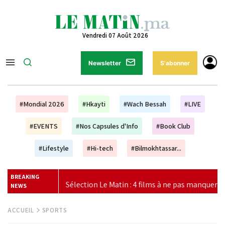
Vendredi 07 Août 2026
Newsletter
S'abonner
#Mondial 2026
#Hkayti
#Wach Bessah
#LIVE
#EVENTS
#Nos Capsules d'Info
#Book Club
#Lifestyle
#Hi-tech
#Bilmokhtassar...
BREAKING
4 films à ne pas manquer au cinéma ce week-end
|
Vague de
NEWS
ACCUEIL
SPORTS