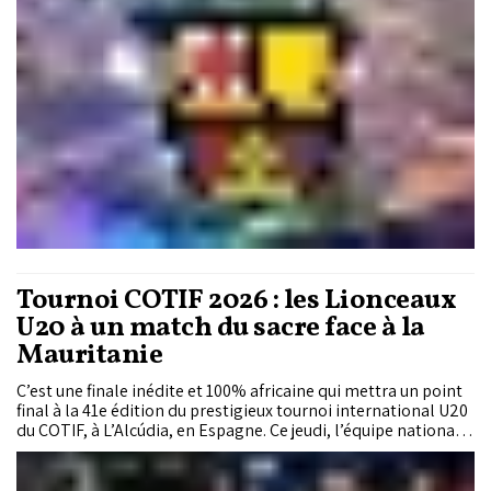
d’une rencontre qui pourrait se tenir à Tanger les 14 ou 15
août, sous réserve de confirmation.
Tournoi COTIF 2026 : les Lionceaux
U20 à un match du sacre face à la
Mauritanie
C’est une finale inédite et 100% africaine qui mettra un point
final à la 41e édition du prestigieux tournoi international U20
du COTIF, à L’Alcúdia, en Espagne. Ce jeudi, l’équipe nationale
marocaine U20 croisera le fer avec son homologue
mauritanienne pour tenter de décrocher le trophée. Portés
par un parcours sans faute et une victoire convaincante face