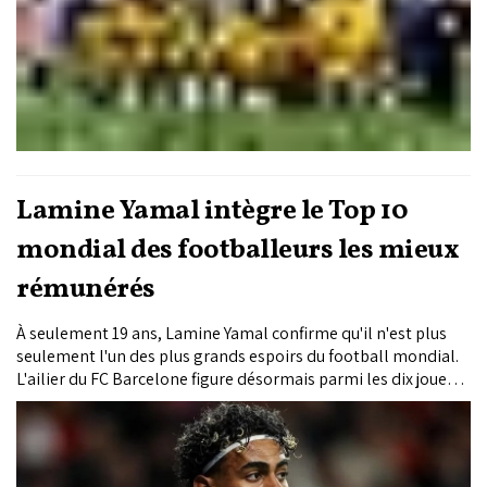
Lamine Yamal intègre le Top 10
mondial des footballeurs les mieux
rémunérés
À seulement 19 ans, Lamine Yamal confirme qu'il n'est plus
seulement l'un des plus grands espoirs du football mondial.
L'ailier du FC Barcelone figure désormais parmi les dix joueurs
les mieux rémunérés de la planète, selon le classement
publié par Forbes à l'occasion de la Coupe du monde 2026.
Avec des revenus annuels estimés à 43 millions de dollars,
l'international espagnol occupe la neuvième place d'un