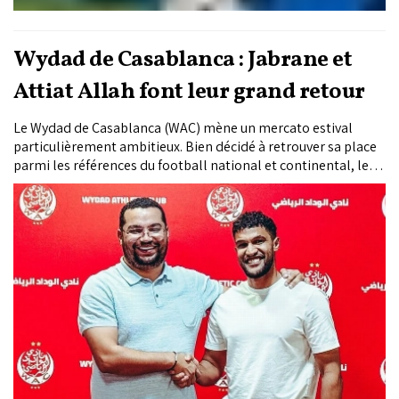
Wydad de Casablanca : Jabrane et
Attiat Allah font leur grand retour
Le Wydad de Casablanca (WAC) mène un mercato estival
particulièrement ambitieux. Bien décidé à retrouver sa place
parmi les références du football national et continental, le
club casablancais multiplie les mouvements sur le marché
des transferts afin de bâtir un effectif capable de répondre
aux exigences de la saison à venir. Au cœur de ce nouveau
projet, deux retours symboliques attirent tous les regards :
ceux de Yahya Jabrane et de Yahia Attiat Allah. En misant sur
le retour de ces cadres emblématiques, tout en les entourant
de recrues soigneusement ciblées, le WAC entend s'appuyer
sur l'expérience, le leadership et l'ADN de la gagne pour
insuffler un nouvel élan à son collectif et offrir à ses
supporters une équipe compétitive dès les premières
journées.