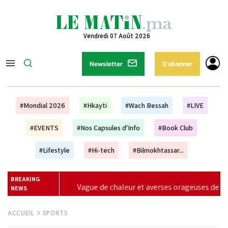
Vendredi 07 Août 2026
Newsletter
S'abonner
#Mondial 2026
#Hkayti
#Wach Bessah
#LIVE
#EVENTS
#Nos Capsules d'Info
#Book Club
#Lifestyle
#Hi-tech
#Bilmokhtassar...
BREAKING
verses orageuses de vendredi à dimanche (alerte météo)
|
NEWS
ACCUEIL
SPORTS