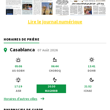
Lire le journal numérique
HORAIRES DE PRIÈRE
Casablanca
07 Août 2026
05:08
06:44
13:41
AS-SOBH
CHOROQ
DOHR
17:19
20:30
21:52
ASR
MAGHRIB
ICHAE
Horaires d'autres villes
PHARMACIES DE GARDE