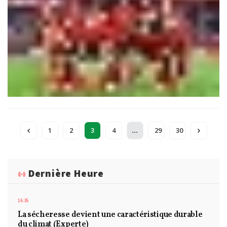
...
1
2
3
4
29
30
Dernière Heure
16:35
La sécheresse devient une caractéristique durable
du climat (Experte)