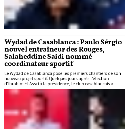
Wydad de Casablanca : Paulo Sérgio
nouvel entraîneur des Rouges,
Salaheddine Saidi nommé
coordinateur sportif
Le Wydad de Casablanca pose les premiers chantiers de son
nouveau projet sportif. Quelques jours après l’élection
d’Ibrahim El Assri à la présidence, le club casablancais a
confié son équipe première au technicien portugais Paulo
Sérgio Brito pour la saison 2026-2027, avant de nommer son
ancien milieu de terrain Salaheddine Saidi au poste de
coordinateur sportif.