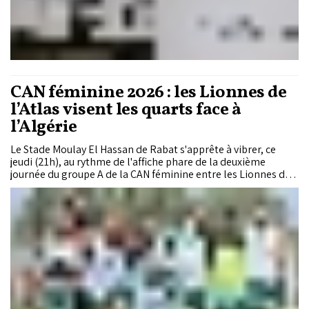
CAN féminine 2026 : les Lionnes de
l’Atlas visent les quarts face à
l’Algérie
Le Stade Moulay El Hassan de Rabat s'apprête à vibrer, ce
jeudi (21h), au rythme de l'affiche phare de la deuxième
journée du groupe A de la CAN féminine entre les Lionnes de
l'Atlas et l'Algérie. Après avoir parfaitement lancé leur
campagne continentale grâce à deux victoires convaincantes
lors de la première journée, les deux sélections se retrouvent
pour un derby maghrébin qui promet une lutte acharnée. En
jeu, la première place du groupe, mais surtout une
qualification anticipée pour les quarts de finale.