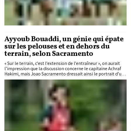
Ayyoub Bouaddi, un génie qui épate
sur les pelouses et en dehors du
terrain, selon Sacramento
« Sur le terrain, c'est l'extension de l'entraîneur », on aurait
l’impression que la discussion concerne le capitaine Achraf
Hakimi, mais Joao Sacramento dressait ainsi le portrait d’un
jeune médian qui a subjugué la planète foot lors du Mondial
2026 : Ayyoub Bouaddi. Pour l’adjoint de Mohamed Ouahbi, le
jeune Lillois est un exemple d’intelligence et de maturité, un
joueur promis à un bel avenir et capable de tenir son rang
dans les plus grandes écuries européennes.