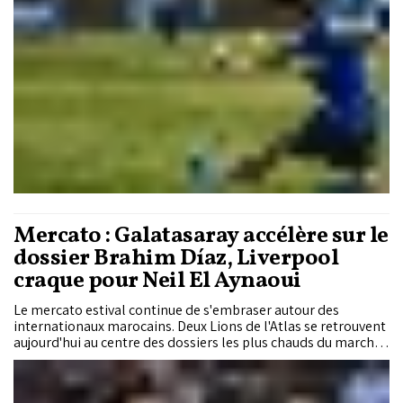
Mercato : Galatasaray accélère sur le
dossier Brahim Díaz, Liverpool
craque pour Neil El Aynaoui
Le mercato estival continue de s'embraser autour des
internationaux marocains. Deux Lions de l'Atlas se retrouvent
aujourd'hui au centre des dossiers les plus chauds du marché
européen. D'un côté, Galatasaray intensifie son offensive
auprès du Real Madrid pour tenter d'arracher la signature de
Brahim Díaz, en quête de davantage de garanties concernant