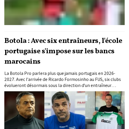
Botola : Avec six entraîneurs, l'école
portugaise s'impose sur les bancs
marocains
La Botola Pro parlera plus que jamais portugais en 2026-
2027. Avec l'arrivée de Ricardo Formosinho au FUS, six clubs
évolueront désormais sous la direction d'un entraîneur
portugais. À cette présence déjà remarquable s'ajoutent João
Sacramento, adjoint de Mohamed Ouahbi au banc des Lions
de l'Atlas, et Rogério Matias, récemment nommé directeur
sportif du Raja, illustrant l'influence croissante de l'école
portugaise dans le football national.