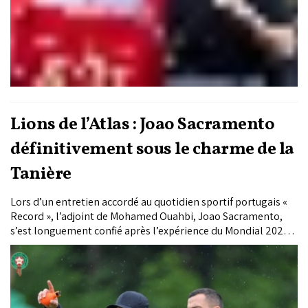
Lions de l’Atlas : Joao Sacramento
définitivement sous le charme de la
Tanière
Lors d’un entretien accordé au quotidien sportif portugais «
Record », l’adjoint de Mohamed Ouahbi, Joao Sacramento,
s’est longuement confié après l’expérience du Mondial 2026
avec la sélection nationale marocaine. Le technicien
lusitanien a balayé d’un revers de main toutes les allégations
faisant état d’une crise dans le banc de touche et avançant
une relation conflictuelle avec Ouahbi. Sacramento s’est
même dit prêt à reporter son rêve pour prolonger l’aventure