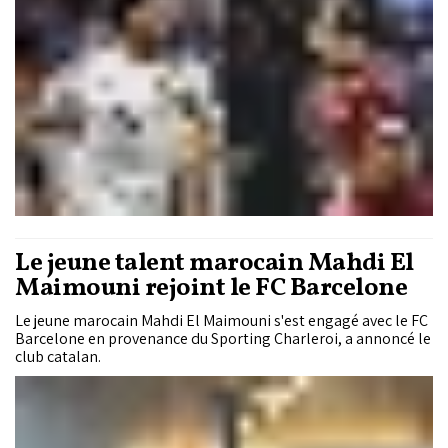
son temps de jeu. De l'autre, Neil El Aynaoui, auteur d'une
saison convaincante sous les couleurs de l'AS Roma et
brillant avec la sélection marocaine lors de la Coupe du
monde 2026, suscite un vif intérêt de Liverpool et de
plusieurs ténors de Premier League. Deux dossiers brûlants
qui pourraient bien faire basculer la carrière des deux
internationaux.
Le jeune talent marocain Mahdi El
Maimouni rejoint le FC Barcelone
Le jeune marocain Mahdi El Maimouni s'est engagé avec le FC
Barcelone en provenance du Sporting Charleroi, a annoncé le
club catalan.