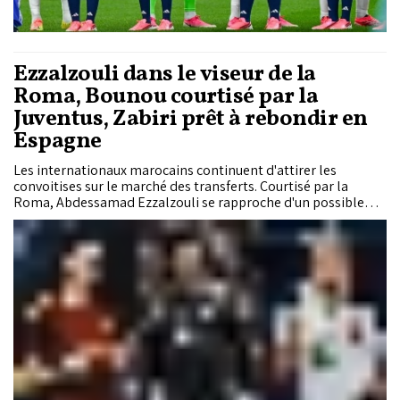
Ezzalzouli dans le viseur de la
Roma, Bounou courtisé par la
Juventus, Zabiri prêt à rebondir en
Espagne
Les internationaux marocains continuent d'attirer les
convoitises sur le marché des transferts. Courtisé par la
Roma, Abdessamad Ezzalzouli se rapproche d'un possible
départ du Real Betis, tandis que Yassir Zabiri serait sur le
point de rebondir en Liga après des débuts compliqués à
Rennes. Yassine Bounou, quant à lui, suscite l'intérêt de la
Juventus. Zoom sur les principaux feuilletons qui animent le
mercato des Lions de l'Atlas.