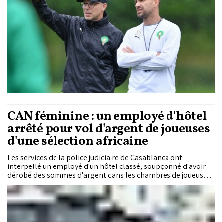
au sein de la tanière marocaine : « meilleur groupe que j'ai eu
dans ma carrière ». Le coach adjoint a également rendu
hommage à la feuille de route tracée par SM le Roi
Mohammed VI et a loué la qualité des installations sportives,
qu’il estime meilleures que plusieurs centres européens.
CAN féminine : un employé d'hôtel
arrêté pour vol d'argent de joueuses
d'une sélection africaine
Les services de la police judiciaire de Casablanca ont
interpellé un employé d'un hôtel classé, soupçonné d'avoir
dérobé des sommes d'argent dans les chambres de joueuses
d'une sélection africaine participant à la Coupe d'Afrique des
nations féminine, actuellement organisée au Maroc. Les
enquêteurs ont saisi 10.000 dirhams correspondant au
produit des vols.