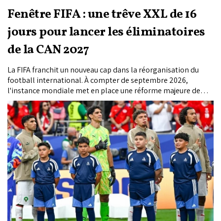
Fenêtre FIFA : une trêve XXL de 16
jours pour lancer les éliminatoires
de la CAN 2027
La FIFA franchit un nouveau cap dans la réorganisation du
football international. À compter de septembre 2026,
l'instance mondiale met en place une réforme majeure de
son calendrier masculin en fusionnant les traditionnelles
fenêtres internationales de septembre et d'octobre en un
seul bloc de 16 jours consécutifs, du 21 septembre au 6
octobre 2026. Cette nouvelle configuration permettra aux
sélections nationales de disputer jusqu'à quatre rencontres
officielles au cours d'un même rassemblement. Face à ce
changement, la Confédération africaine de football (CAF) a
rapidement adapté son calendrier en y programmant le
lancement des éliminatoires de la CAN 2027. Une décision
destinée à limiter les déplacements intercontinentaux à
répétition, mais qui impose également un nouveau défi
physique et tactique aux sélectionneurs africains.