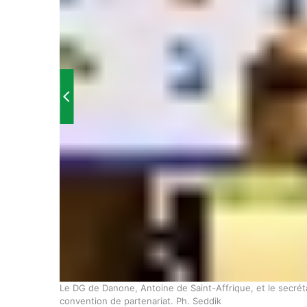
Le DG de Danone, Antoine de Saint-Affrique, et le secrét
convention de partenariat. Ph. Seddik