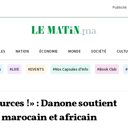
Publicité
C
L
A
LES
NATION
ÉCONOMIE
MONDE
SOCIÉTÉ
CULT
L
L
h
#LIVE
#EVENTS
#Nos Capsules d'Info
#Book Club
#
L
M
M
ources !» : Danone soutient
B
 marocain et africain