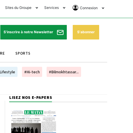
Sites du Groupe
Services
Connexion
lub Avantages
Horaires de prières
Se Connecter
e Matin Sports
Pharmacies de garde
Abonnement
S'abonner
S'inscrire à notre Newsletter
ssahraa
Météo
Archives ePaper
URE
SPORTS
e Matin Store
Programme TV
e Matin Annonces
Cinéma
Lifestyle
#Hi-tech
#Bilmokhtassar...
es Imprimeries du
Horaires de train
atin
Bourse
LISEZ NOS E-PAPERS
orocco Today Forum
ookclub