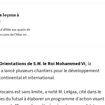
s leçons à
c
d’affilée aux quarts de
 Lions de l’Atlas ont
proie aux blessures et à
am Dguig ont montré
lonté presque à toute
 qu’ils ont amplement
r le manque flagrant
Orientations de S.M. le Roi Mohammed VI
, la
 souffre au Maroc.
l
a lancé plusieurs chantiers pour le développement
continental et international.
cains est sans limite, a noté M. Lekjaa, cité dans le
s du futsal à élaborer un programme d'action visant