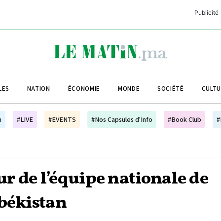
Publicité
C
L
A
LES
NATION
ÉCONOMIE
MONDE
SOCIÉTÉ
CULT
L
L
h
#LIVE
#EVENTS
#Nos Capsules d'Info
#Book Club
#
L
M
M
r de l’équipe nationale de
B
zbékistan