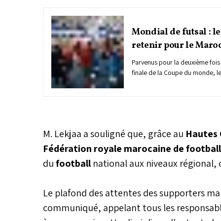
Mondial de futsal : le
retenir pour le Maro
Parvenus pour la deuxième fois 
finale de la Coupe du monde, les
dû s’incliner face au Brésil. En 
la fatigue, les hommes de Hich
un visage conquérant et une vo
épreuve. Cependant, les éloges
mérités ne devraient pas cache
M. Lekjaa a souligné que, grâce au
Hautes 
de niveau dont cette discipline
Fédération royale marocaine de footbal
du
football
national aux niveaux régional, 
Le plafond des attentes des supporters maro
communiqué, appelant tous les responsable