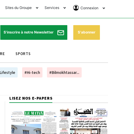
Sites du Groupe
Services
Connexion
lub Avantages
Horaires de prières
Se Connecter
e Matin Sports
Pharmacies de garde
Abonnement
S'abonner
S'inscrire à notre Newsletter
ssahraa
Météo
Archives ePaper
URE
SPORTS
e Matin Store
Programme TV
e Matin Annonces
Cinéma
Lifestyle
#Hi-tech
#Bilmokhtassar...
es Imprimeries du
Horaires de train
atin
Bourse
LISEZ NOS E-PAPERS
orocco Today Forum
ookclub