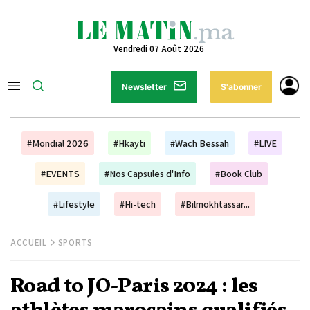
Vendredi 07 Août 2026
Newsletter
S'abonner
#Mondial 2026
#Hkayti
#Wach Bessah
#LIVE
#EVENTS
#Nos Capsules d'Info
#Book Club
#Lifestyle
#Hi-tech
#Bilmokhtassar...
ACCUEIL
SPORTS
Road to JO-Paris 2024 : les