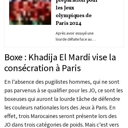
préparation pour
les Jeux
olympiques de
Paris 2024
Après avoir essuyé une
lourde défaite face au
Danemark, jeudi dernier à
Murcie en Espagne, les
Boxe : Khadija El Mardi vise la
joueurs de la sélection
nationale marocaine des
consécration à Paris
moins de 23 ans ont réussi
à rectifier le tir mardi, lors
En l’absence des pugilistes hommes, qui ne sont
d’une seconde exhibition
amicale face aux États-
pas parvenus à se qualifier pour les JO, ce sont les
Unis (1-0). Le coach Issam
boxeuses qui auront la lourde tâche de défendre
Charaï a salué la
prestation de ses joueurs
les couleurs nationales lors des Jeux à Paris. En
«remplaçants», tandis que
effet, trois Marocaines seront présente lors des
le défenseur Mohamed
Jaouab a assuré que
JO dans trois catégories de poids. Mais c’est vers