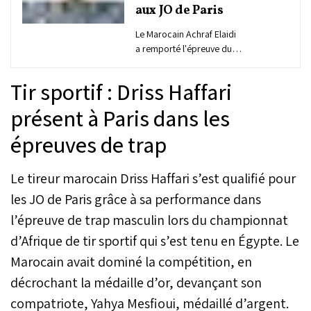
aux JO de Paris
Le Marocain Achraf Elaidi
a remporté l'épreuve du
1.000 m sprint de kayak
(K1), comptant pour les
Tir sportif : Driss Haffari
9es championnats
d'Afrique de course en
présent à Paris dans les
ligne de canoë-kayak qui
épreuves de trap
se tiennent du 21 au 27
novembre au lac Jabu à
Abuja, au Nigéria.
Le tireur marocain Driss Haffari s’est qualifié pour
les JO de Paris grâce à sa performance dans
l’épreuve de trap masculin lors du championnat
d’Afrique de tir sportif qui s’est tenu en Égypte. Le
Marocain avait dominé la compétition, en
décrochant la médaille d’or, devançant son
compatriote, Yahya Mesfioui, médaillé d’argent.