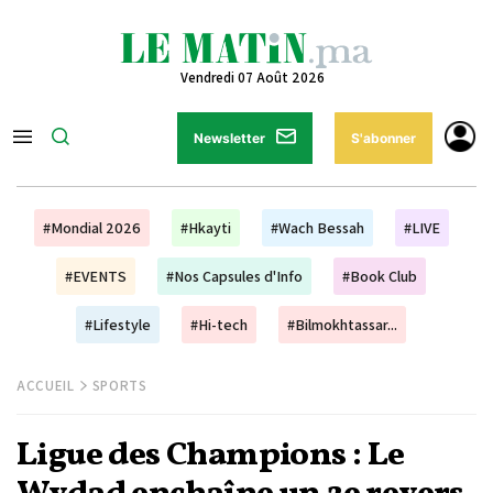
Vendredi 07 Août 2026
Newsletter
S'abonner
#Mondial 2026
#Hkayti
#Wach Bessah
#LIVE
#EVENTS
#Nos Capsules d'Info
#Book Club
#Lifestyle
#Hi-tech
#Bilmokhtassar...
ACCUEIL
SPORTS
Ligue des Champions : Le