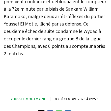
prenaient confiance et débloquaient le compteur
grogne des supporters qui
à la 72e minute par le biais de Sankara William
ne cesse de grandir. Pour
ce match, Ramzi devrait
Karamoko, malgré deux arrêt-réflexes du portier
se passer des services de
Youssef El Motie, lâché par sa défense. Ce
son attaquant libyen,
Hamdou Elhouni, blessé à
deuxième échec de suite condamne le Wydad à
la cuisse lors du match
occuper le dernier rang du groupe B de la Ligue
contre l’AS FAR.
des Champions, avec 0 points au compteur après
2 matchs.
YOUSSEF MOUTMAINE
|
03 DÉCEMBRE 2023 À 09:57