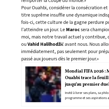
remporter la Coupe du monde.»
Pour Ouahbi, considérer la consécration et y 
titre suprême insuffle une dynamique indisp
fois-ci, cette culture de la gagne perdure p
l'atteindre un jour. Le
Maroc
sera champion
moi, mais notre travail actuel y contribue, 
ou
Vahid Halilhodžić
avant nous. Nous all
immédiatement, pas seulement pour préparer
passé aux joueurs dès le premier jour.»
Mondial FIFA 2026 
Ouahbi trace la feuil
jusqu’au premier duel
Invité à livrer ses plans, sa phi
programme et ses aspirations a
l’Atlas, deux mois après avoir 
la sélection nationale A, le c