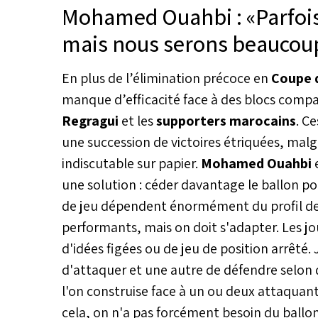
Mohamed Ouahbi : «Parfois
Ouhabi s’est montré limpide et
lors d’un entretien avec la chaî
mais nous serons beaucoup
«Arryadia». Le nouveau maître à
confié le programme des trois
dans les moindres détails, tout
En plus de l’élimination précoce en
Coupe d
majeure partie de la liste des 2
manque d’efficacité face à des blocs compa
arrêtée.
Regragui
et les
supporters marocains
. C
une succession de victoires étriquées, malg
indiscutable sur papier.
Mohamed Ouahbi
e
une solution : céder davantage le ballon po
de jeu dépendent énormément du profil des 
performants, mais on doit s'adapter. Les jo
d'idées figées ou de jeu de position arrêté.
d'attaquer et une autre de défendre selon 
l'on construise face à un ou deux attaquant
cela, on n'a pas forcément besoin du ballon