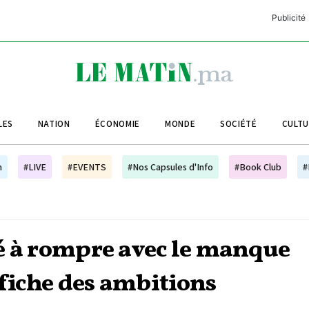
Publicité
C
L
A
LES
NATION
ÉCONOMIE
MONDE
SOCIÉTÉ
CULT
L
L
h
#LIVE
#EVENTS
#Nos Capsules d'Info
#Book Club
#
L
M
M
idé à rompre avec le manque
B
ffiche des ambitions