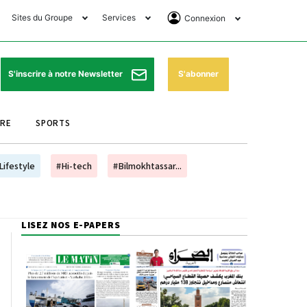
Sites du Groupe
Services
Connexion
lub Avantages
Horaires de prières
Se Connecter
e Matin Sports
Pharmacies de garde
Abonnement
S'abonner
S'inscrire à notre Newsletter
ssahraa
Météo
Archives ePaper
URE
SPORTS
e Matin Store
Programme TV
e Matin Annonces
Cinéma
Lifestyle
#Hi-tech
#Bilmokhtassar...
es Imprimeries du
Horaires de train
atin
Bourse
LISEZ NOS E-PAPERS
orocco Today Forum
ookclub