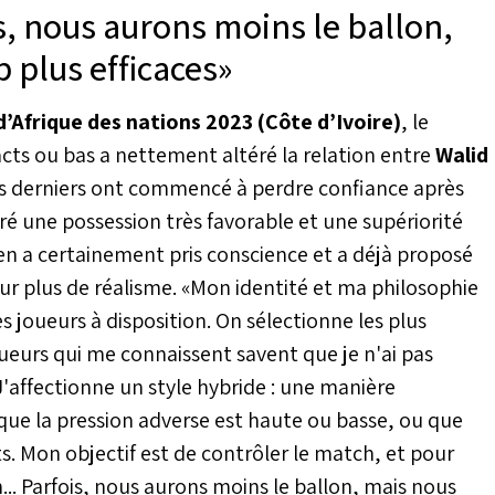
, nous aurons moins le ballon,
 perspicace vendredi,
ne nationale
 plus efficaces»
 jouer des Lions a
 prochaines semaines
 en assurant que la
’Afrique des nations 2023 (Côte d’Ivoire)
, le
6 joueurs a déjà été
cts ou bas a nettement altéré la relation entre
Walid
es derniers ont commencé à perdre confiance après
ré une possession très favorable et une supériorité
n a certainement pris conscience et a déjà proposé
ur plus de réalisme. «Mon identité et ma philosophie
joueurs à disposition. On sélectionne les plus
ueurs qui me connaissent savent que je n'ai pas
 J'affectionne un style hybride : une manière
que la pression adverse est haute ou basse, ou que
s. Mon objectif est de contrôler le match, et pour
... Parfois, nous aurons moins le ballon, mais nous