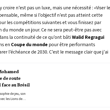
croire n’est pas un luxe, mais une nécessité : «Viser l
ensable, même si l'objectif n'est pas atteint cette
our les compétitions suivantes et vous finissez par
 du monde un jour. Ce ne sera peut-être pas avec
dans la continuité de ce qu'ont bâti
Walid Regragui
ons en
Coupe du monde
pour être performants
 l'échéance de 2030. C'est le message clair que j'ai
: Mohamed
le de route
 face au Brésil
losophie de jeu, son
vec les Lions de
été nommé à la tête de
oach national Mohamed