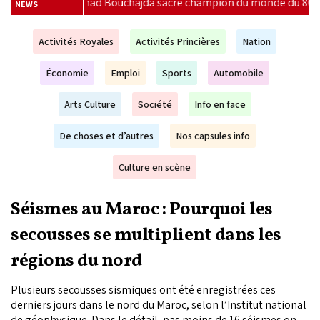
 champion du monde du 800 m
|
DGSN : 20 nouveaux respon
NEWS
Activités Royales
Activités Princières
Nation
Économie
Emploi
Sports
Automobile
Arts Culture
Société
Info en face
De choses et d’autres
Nos capsules info
Culture en scène
Séismes au Maroc : Pourquoi les
secousses se multiplient dans les
régions du nord
Plusieurs secousses sismiques ont été enregistrées ces
derniers jours dans le nord du Maroc, selon l’Institut national
de géophysique. Dans le détail, pas moins de 16 séismes ont