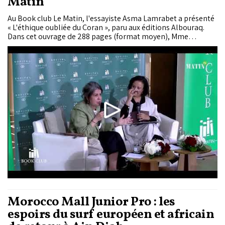
Matin
Au Book club Le Matin, l'essayiste Asma Lamrabet a présenté
« L'éthique oubliée du Coran », paru aux éditions Albouraq.
Dans cet ouvrage de 288 pages (format moyen), Mme
Lamrabet estime indispensable de puiser dans la tradition
intellectuelle musulmane afin de restaurer un cadre de
réflexion éthique capable d’accompagner les mutations
actuelles.
Morocco Mall Junior Pro : les
espoirs du surf européen et africain