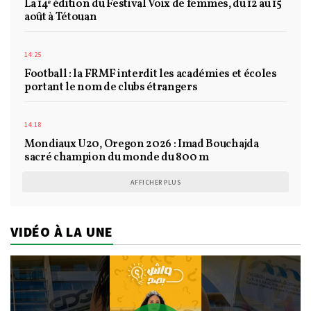
La 14ᵉ édition du Festival Voix de femmes, du 12 au 15
août à Tétouan
14:25
Football : la FRMF interdit les académies et écoles
portant le nom de clubs étrangers
14:18
Mondiaux U20, Oregon 2026 : Imad Bouchajda
sacré champion du monde du 800 m
AFFICHER PLUS
VIDÉO À LA UNE