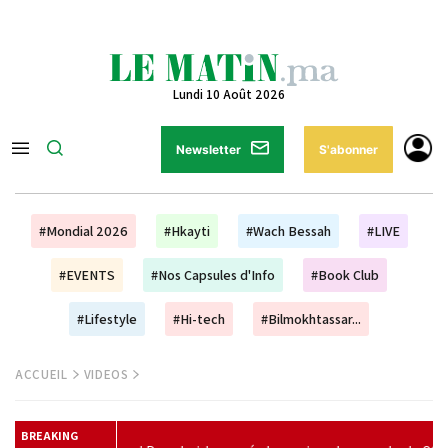
Lundi 10 Août 2026
Newsletter
S'abonner
#Mondial 2026
#Hkayti
#Wach Bessah
#LIVE
#EVENTS
#Nos Capsules d'Info
#Book Club
#Lifestyle
#Hi-tech
#Bilmokhtassar...
ACCUEIL
VIDEOS
BREAKING