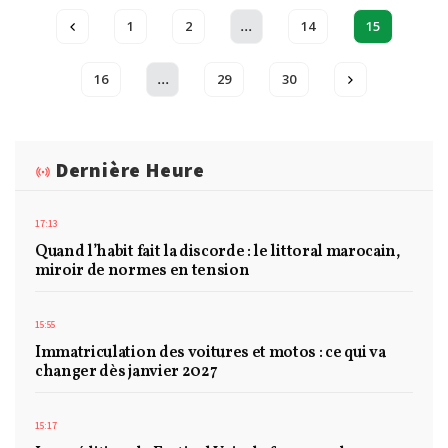
...
1
2
14
15
...
16
29
30
Dernière Heure
17:13
Quand l’habit fait la discorde : le littoral marocain,
miroir de normes en tension
15:55
Immatriculation des voitures et motos : ce qui va
changer dès janvier 2027
15:17