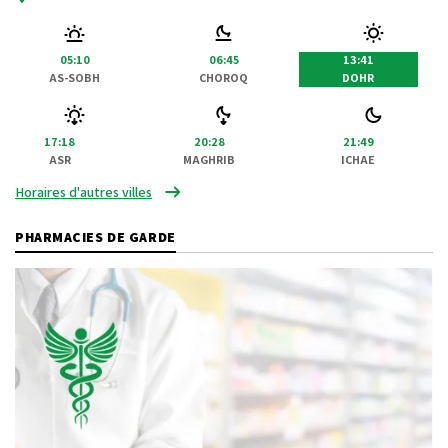
05:10
06:45
13:41
AS-SOBH
CHOROQ
DOHR
17:18
20:28
21:49
ASR
MAGHRIB
ICHAE
Horaires d'autres villes
PHARMACIES DE GARDE