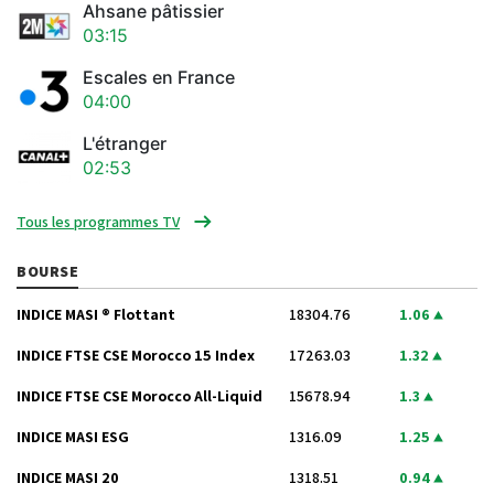
Ahsane pâtissier
03:15
Escales en France
04:00
L'étranger
02:53
Tous les programmes TV
BOURSE
INDICE MASI ® Flottant
18304.76
1.06
INDICE FTSE CSE Morocco 15 Index
17263.03
1.32
INDICE FTSE CSE Morocco All-Liquid
15678.94
1.3
INDICE MASI ESG
1316.09
1.25
INDICE MASI 20
1318.51
0.94