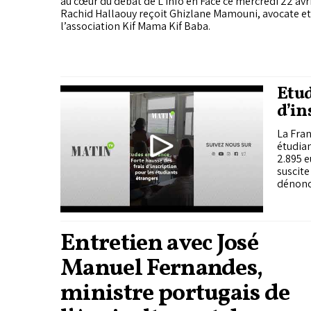
au cœur du débat de L’Info en Face ce mercredi 22 avri
Rachid Hallaouy reçoit Ghizlane Mamouni, avocate et
l’association Kif Mama Kif Baba.
Étud
d’in
La Fran
étudian
2.895 e
suscite
dénonc
Entretien avec José
Manuel Fernandes,
ministre portugais de