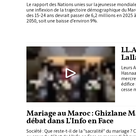
Le rapport des Nations unies sur la jeunesse mondial
une inflexion de la trajectoire démographique du Mar
des 15-24 ans devrait passer de 6,2 millions en 2025 à
2050, soit une baisse d’environ 9%.
LL.A
Lall
acc
Leurs A
assi
Hasnaa
Théâ
mercred
édifice
cesse m
Mariage au Maroc : Ghizlane 
débat dans L’Info en Face
Société : Que reste-t-il de la "sacralité" du mariage ?