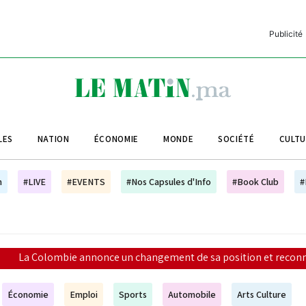
Publicité
C
L
A
LES
NATION
ÉCONOMIE
MONDE
SOCIÉTÉ
CULT
L
L
h
#LIVE
#EVENTS
#Nos Capsules d'Info
#Book Club
#
L
M
M
changement de sa position et reconnaît la souveraineté du Maroc
B
Économie
Emploi
Sports
Automobile
Arts Culture