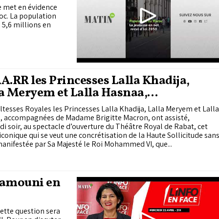
e met en évidence
oc. La population
 5,6 millions en
A.RR les Princesses Lalla Khadija,
a Meryem et Lalla Hasnaa,
ompagnées de Mme Brigitte Macron,
ltesses Royales les Princesses Lalla Khadija, Lalla Meryem et Lalla
stent au spectacle d’ouverture du
, accompagnées de Madame Brigitte Macron, ont assisté,
tre Royal de Rabat
i soir, au spectacle d’ouverture du Théâtre Royal de Rabat, cet
 iconique qui se veut une concrétisation de la Haute Sollicitude san
anifestée par Sa Majesté le Roi Mohammed VI, que...
Mamouni en
 Cette question sera