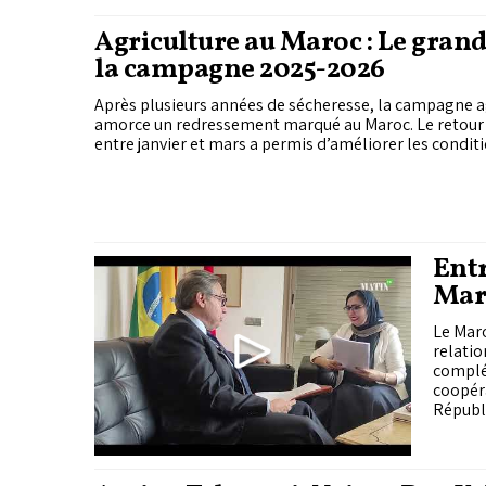
Portugal connaît une dynamique positive. Ils ont
Agriculture au Maroc : Le gran
notamment mis en avant les opportunités de...
la campagne 2025-2026
Après plusieurs années de sécheresse, la campagne 
amorce un redressement marqué au Maroc. Le retour 
entre janvier et mars a permis d’améliorer les condit
Entr
Mar
Le Maro
relatio
complé
coopér
Républi