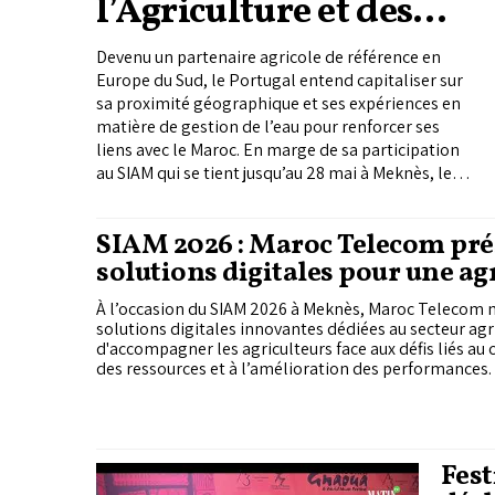
l’Agriculture et des
Affaires maritimes
Devenu un partenaire agricole de référence en
Europe du Sud, le Portugal entend capitaliser sur
sa proximité géographique et ses expériences en
matière de gestion de l’eau pour renforcer ses
liens avec le Maroc. En marge de sa participation
au SIAM qui se tient jusqu’au 28 mai à Meknès, le
ministre portugais de l’Agriculture insiste dans cet
échange avec « Le Matin », sur la nécessité d’une
SIAM 2026 : Maroc Telecom pré
coopération pragmatique, fondée...
solutions digitales pour une ag
plus intelligente
À l’occasion du SIAM 2026 à Meknès, Maroc Telecom 
solutions digitales innovantes dédiées au secteur agric
d'accompagner les agriculteurs face aux défis liés au c
des ressources et à l’amélioration des performances.
Fest