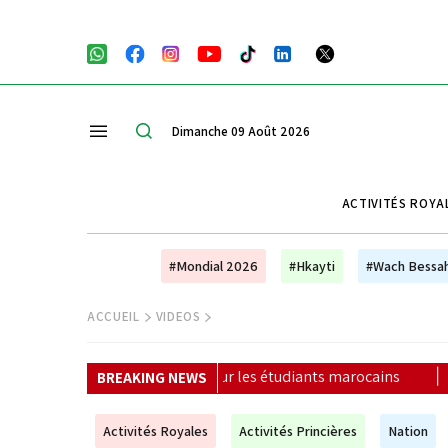
Dimanche 09 Août 2026
ACTIVITÉS ROYA
#Mondial 2026
#Hkayti
#Wach Bessa
ACCUEIL
VIDEOS
es pour les étudiants marocains
|
La Colombie annonce un 
BREAKING NEWS
Activités Royales
Activités Princières
Nation