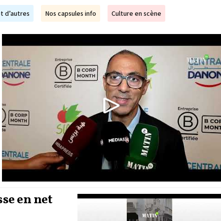
t d’autres
Nos capsules info
Culture en scène
sse en net