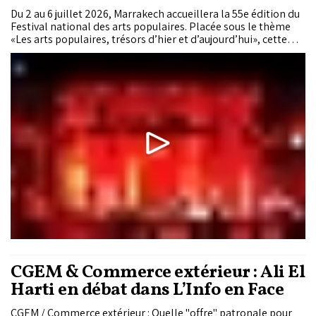
Du 2 au 6 juillet 2026, Marrakech accueillera la 55e édition du
Festival national des arts populaires. Placée sous le thème
«Les arts populaires, trésors d’hier et d’aujourd’hui», cette
édition marque le retour du spectacle principal au Palais El
Badiâ, inaugure la Medersa Ben Youssef comme nouveau lieu
de représentation et rend un hommage inédit à la Aïta au
féminin, confirmant la volonté du Festival de conjuguer
transmission, mémoire et renouveau.
CGEM & Commerce extérieur : Ali El
Harti en débat dans L’Info en Face
CGEM / Commerce extérieur : Quelle "offre" patronale pour