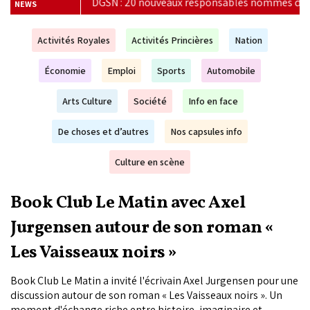
x responsables nommés dans les services de police de 13 villes
NEWS
Activités Royales
Activités Princières
Nation
Économie
Emploi
Sports
Automobile
Arts Culture
Société
Info en face
De choses et d’autres
Nos capsules info
Culture en scène
Book Club Le Matin avec Axel
Jurgensen autour de son roman «
Les Vaisseaux noirs »
Book Club Le Matin a invité l'écrivain Axel Jurgensen pour une
discussion autour de son roman « Les Vaisseaux noirs ». Un
moment d'échange riche entre histoire, imaginaire et