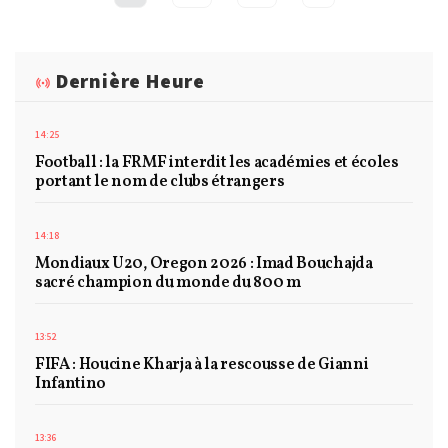
Dernière Heure
14:25
Football : la FRMF interdit les académies et écoles
portant le nom de clubs étrangers
14:18
Mondiaux U20, Oregon 2026 : Imad Bouchajda
sacré champion du monde du 800 m
13:52
FIFA : Houcine Kharja à la rescousse de Gianni
Infantino
13:36