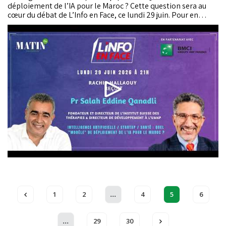
déploiement de l’IA pour le Maroc ? Cette question sera au
cœur du débat de L’Info en Face, ce lundi 29 juin. Pour en
discuter, Rachid Hallaouy reçoit le Pr Salah Eddine Qanadli,
fondateur et directeur de l’Institut suisse des thérapies
guidées par l’image, ainsi que...
...
1
2
4
5
6
...
29
30