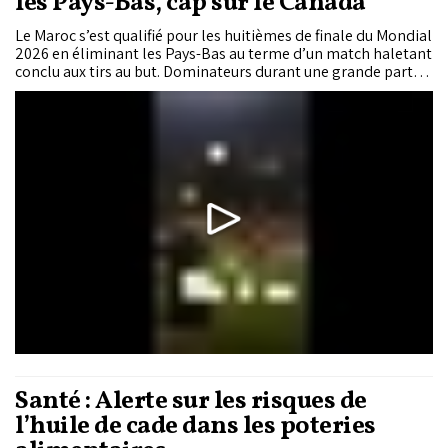
les Pays-Bas, cap sur le Canada
Le Maroc s’est qualifié pour les huitièmes de finale du Mondial
2026 en éliminant les Pays-Bas au terme d’un match haletant
conclu aux tirs au but. Dominateurs durant une grande partie
de la rencontre, les Lions de l’Atlas ont pourtant été menés
après l’ouverture du score de Cody Gakpo à la 72e minute. Les
hommes de Mohamed Ouahbi ont arraché l’égalisation dans
le temps additionnel grâce à une tête d’Issa Diop sur un
centre de Chemsdine Talbi. La séance des tirs au but a
finalement souri aux Marocains, portés par un Yassine Bounou
décisif et un sang-froid remarquable.
Santé : Alerte sur les risques de
l’huile de cade dans les poteries