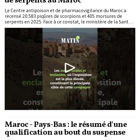
de serpents au Maroc
Le Centre antipoison et de pharmacovigilance du Maroc a
recensé 20.583 piqûres de scorpions et 405 morsures de
serpents en 2025. Face à ce constat, le ministère de la Santé
organise, du 30 juin au 3 juillet 2026, la Semaine nationale de
prévention et de lutte contre les envenimations dues aux
scorpions et aux serpents.
Maroc - Pays-Bas : le résumé d'une
qualification au bout du suspense