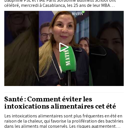
Dauphine PSL et l'IAE Paris Sorbonne Business School ont
célébré, mercredi à Casablanca, les 25 ans de leur MBA
conjoint. En un quart de siècle, ce programme de formation
exécutive a accompagné plus de 800 cadres, dirigeants et
entrepreneurs au Maroc et en Afrique, tout en ouvrant une
réflexion sur les compétences attendues des décideurs de
demain.
Santé : Comment éviter les
intoxications alimentaires cet été
Les intoxications alimentaires sont plus fréquentes en été en
raison de la chaleur, qui favorise la prolifération des bactéries
dans les aliments mal conservés. Les risques augmentent