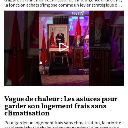
la fonction achats s'impose comme un levier stratégique de
souveraineté économique, de compétitivité et de résilience.
Réunis à Marrakech lors des Assises de l'Excellence Achats,
les professionnels du secteur ont plaidé pour des chaînes
d'approvisionnement plus sûres, des fournisseurs locaux plus
solides et une intégration accrue de la data, de l'IA et des
critères ESG dans les décisions d'achat.
Vague de chaleur : Les astuces pour
garder son logement frais sans
climatisation
Pour garder un logement frais sans climatisation, la priorité
est d'empêcher la chaleur d'entrer pendant la journée et de