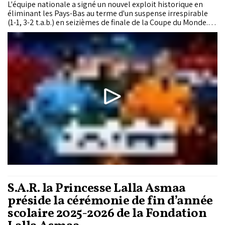
L'équipe nationale a signé un nouvel exploit historique en
éliminant les Pays-Bas au terme d'un suspense irrespirable
(1-1, 3-2 t.a.b.) en seizièmes de finale de la Coupe du Monde.
Menés au score dans la nuit de Monterrey, au Mexique, après
une réalisation pleine de sang-froid de Cody Gakpo à la 72e
minute, les Lions de l'Atlas ont puisé dans leurs dernières
ressources pour arracher l'égalisation au début du temps
additionnel grâce à une tête rageuse d'Issa Diop. Lors de
l'inévitable séance des tirs au but, Yassine Bounou a une
nouvelle fois revêtu son costume de héros en repoussant la
tentative de Crysencio Summerville, avant qu'Ismael Saibari
n'envoie définitivement le Maroc en huitièmes de finale, où il
retrouvera le Canada à...
S.A.R. la Princesse Lalla Asmaa
préside la cérémonie de fin d’année
scolaire 2025-2026 de la Fondation