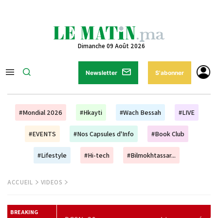
Dimanche 09 Août 2026
Newsletter
S'abonner
#Mondial 2026
#Hkayti
#Wach Bessah
#LIVE
#EVENTS
#Nos Capsules d'Info
#Book Club
#Lifestyle
#Hi-tech
#Bilmokhtassar...
ACCUEIL
VIDEOS
BREAKING