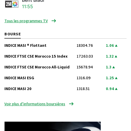
Bent Bladi
11:55
Tous les programmes TV
BOURSE
INDICE MASI ® Flottant
18304.76
1.06
INDICE FTSE CSE Morocco 15 Index
17263.03
1.32
INDICE FTSE CSE Morocco All-Liquid
15678.94
1.3
INDICE MASI ESG
1316.09
1.25
INDICE MASI 20
1318.51
0.94
Voir plus d’informations boursières