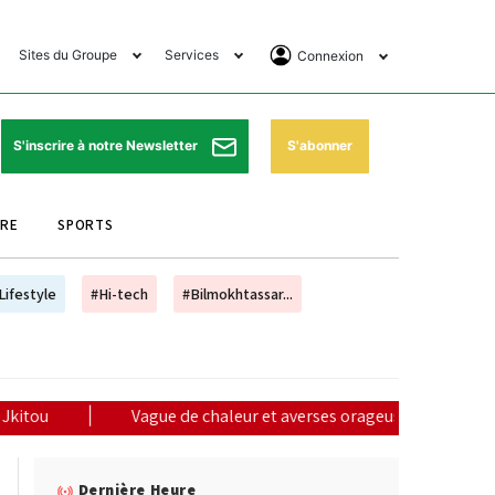
Sites du Groupe
Services
Connexion
lub Avantages
Horaires de prières
Se Connecter
e Matin Sports
Pharmacies de garde
Abonnement
S'abonner
S'inscrire à notre Newsletter
ssahraa
Météo
Archives ePaper
URE
SPORTS
e Matin Store
Programme TV
e Matin Annonces
Cinéma
Lifestyle
#Hi-tech
#Bilmokhtassar...
es Imprimeries du
Horaires de train
atin
Bourse
orocco Today Forum
 de chaleur et averses orageuses de mercredi à vendredi (alerte m
ookclub
Dernière Heure