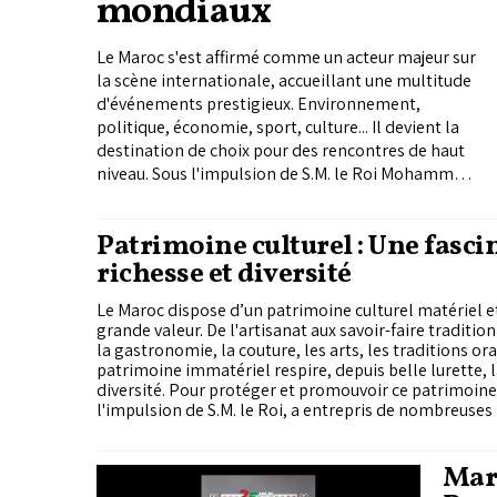
mondiaux
Le Maroc s'est affirmé comme un acteur majeur sur
la scène internationale, accueillant une multitude
d'événements prestigieux. Environnement,
politique, économie, sport, culture... Il devient la
destination de choix pour des rencontres de haut
niveau. Sous l'impulsion de S.M. le Roi Mohammed
VI, le Royaume a su tirer parti de son emplacement
stratégique entre l'Afrique, l'Europe et le Moyen-
Patrimoine culturel : Une fasci
Orient.
richesse et diversité
Le Maroc dispose d’un patrimoine culturel matériel e
grande valeur. De l'artisanat aux savoir-faire traditio
la gastronomie, la couture, les arts, les traditions ora
patrimoine immatériel respire, depuis belle lurette, l
diversité. Pour protéger et promouvoir ce patrimoine
l'impulsion de S.M. le Roi, a entrepris de nombreuses i
porté leurs fruits.
Maro