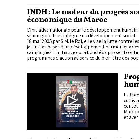
valorisation des ressources humaines, la
INDH : Le moteur du progrès so
réhabilitation de l’offre sanitaire,...
économique du Maroc
L'Initiative nationale pour le développement humain 
vision globale et intégrée du développement social e
18 mai 2005 par S.M. le Roi, elle vise la lutte contre le
jetant les bases d’un développement harmonieux des 
campagnes. L'initiative qui a bouclé sa phase III conti
programmes d'action au service du bien-être des pop
Prog
huma
La fibr
cultive
contour
Maroc d
et avec