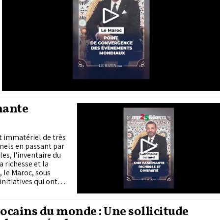
nante
t immatériel de très
nnels en passant par
les, l'inventaire du
a richesse et la
, le Maroc, sous
nitiatives qui ont
cains du monde : Une sollicitude