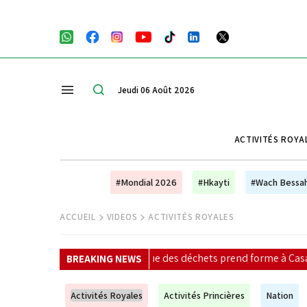
Jeudi 06 Août 2026
ACTIVITÉS ROYA
#Mondial 2026
#Hkayti
#Wach Bessa
ACCUEIL
VIDEOS
ACTIVITÉS ROYALES
énergétique des déchets prend forme à Casablanca
|
Entr
BREAKING NEWS
Activités Royales
Activités Princières
Nation