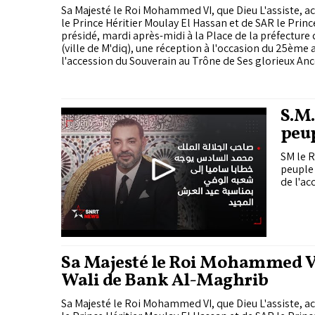
Sa Majesté le Roi Mohammed VI, que Dieu L'assiste,
le Prince Héritier Moulay El Hassan et de SAR le Prin
présidé, mardi après-midi à la Place de la préfecture
(ville de M'diq), une réception à l'occasion du 25ème 
l'accession du Souverain au Trône de Ses glorieux Anc
S.M.
peup
Trô
SM le R
peuple
de l'ac
Sa Majesté le Roi Mohammed VI
Wali de Bank Al-Maghrib
Sa Majesté le Roi Mohammed VI, que Dieu L'assiste,