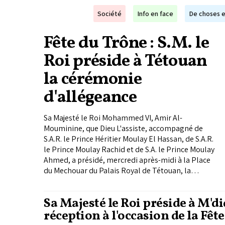
Société
Info en face
De choses e
Fête du Trône : S.M. le
Roi préside à Tétouan
la cérémonie
d'allégeance
Sa Majesté le Roi Mohammed VI, Amir Al-
Mouminine, que Dieu L'assiste, accompagné de
S.A.R. le Prince Héritier Moulay El Hassan, de S.A.R.
le Prince Moulay Rachid et de S.A. le Prince Moulay
Ahmed, a présidé, mercredi après-midi à la Place
du Mechouar du Palais Royal de Tétouan, la
cérémonie d'allégeance, en commémoration du
25ème anniversaire de l'accession du Souverain au
Sa Majesté le Roi préside à M'd
Trône de Ses Glorieux Ancêtres.
réception à l'occasion de la Fêt