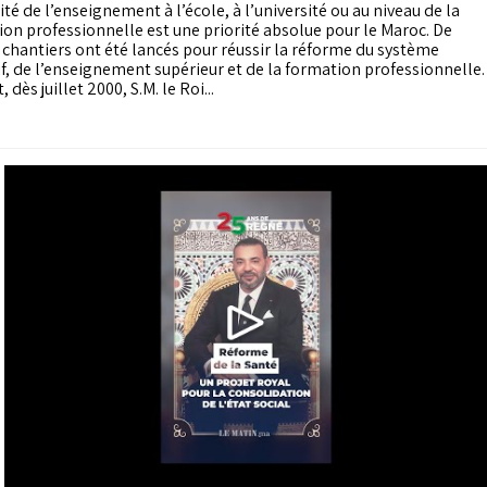
ité de l’enseignement à l’école, à l’université ou au niveau de la
on professionnelle est une priorité absolue pour le Maroc. De
chantiers ont été lancés pour réussir la réforme du système
f, de l’enseignement supérieur et de la formation professionnelle.
, dès juillet 2000, S.M. le Roi...