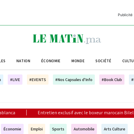
Publicité
C
L
A
LES
NATION
ÉCONOMIE
MONDE
SOCIÉTÉ
CULT
L
L
h
#LIVE
#EVENTS
#Nos Capsules d'Info
#Book Club
#
L
M
M
etien exclusif avec le boxeur marocain Bilel Jkitou
|
Vague
B
Économie
Emploi
Sports
Automobile
Arts Culture