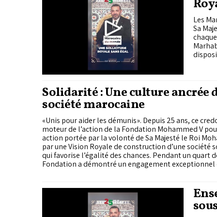
Roya
Les Mar
Sa Maje
chaque 
Marhaba
disposi
Solidarité : Une culture ancrée 
société marocaine
«Unis pour aider les démunis». Depuis 25 ans, ce cred
moteur de l’action de la Fondation Mohammed V pour 
action portée par la volonté de Sa Majesté le Roi Mo
par une Vision Royale de construction d’une société so
qui favorise l’égalité des chances. Pendant un quart de
Fondation a démontré un engagement exceptionnel 
populations en situation de précarité sociale et issue
défavorisés du rural et de l’urbain.
Ense
sous