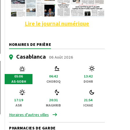
Lire le journal numérique
HORAIRES DE PRIÈRE
Casablanca
06 Août 2026
05:06
06:42
13:42
AS-SOBH
CHOROQ
DOHR
17:19
20:31
21:54
ASR
MAGHRIB
ICHAE
Horaires d'autres villes
PHARMACIES DE GARDE