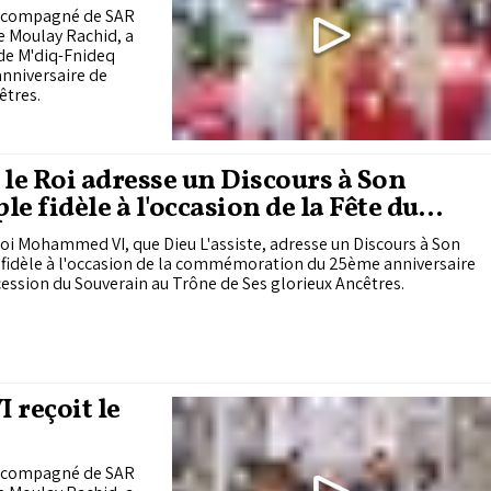
 accompagné de SAR
ce Moulay Rachid, a
 de M'diq-Fnideq
anniversaire de
êtres.
 le Roi adresse un Discours à Son
le fidèle à l'occasion de la Fête du
ne
oi Mohammed VI, que Dieu L'assiste, adresse un Discours à Son
 fidèle à l'occasion de la commémoration du 25ème anniversaire
cession du Souverain au Trône de Ses glorieux Ancêtres.
 reçoit le
 accompagné de SAR