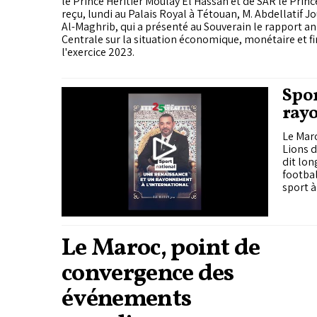
le Prince Héritier Moulay El Hassan et de SAR le Prin
reçu, lundi au Palais Royal à Tétouan, M. Abdellatif J
Al-Maghrib, qui a présenté au Souverain le rapport a
Centrale sur la situation économique, monétaire et fi
l'exercice 2023.
Spor
rayo
Le Mar
Lions d
dit lon
footbal
sport à
Le Maroc, point de
convergence des
événements