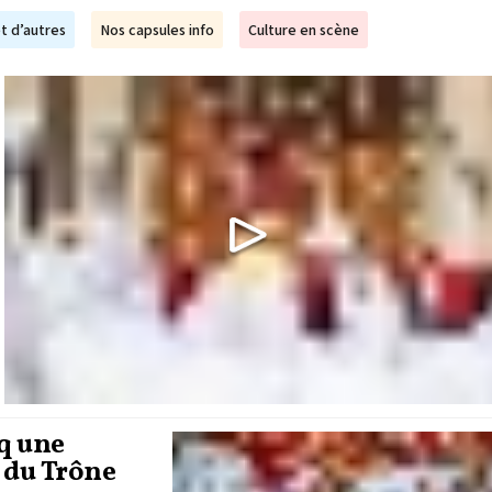
t d’autres
Nos capsules info
Culture en scène
iq une
e du Trône