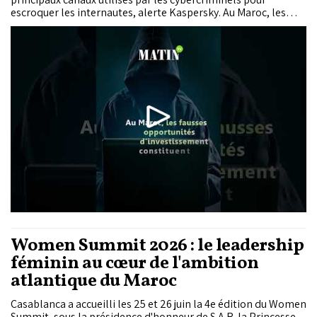
escroquer les internautes, alerte Kaspersky. Au Maroc, les
victimes perdent en moyenne 504,28 dollars, tandis que près
de 8% déclarent des pertes supérieures à 1.350 dollars.
Women Summit 2026 : le leadership
féminin au cœur de l'ambition
atlantique du Maroc
Casablanca a accueilli les 25 et 26 juin la 4e édition du Women
Summit, sous la présidence d'honneur de S.A.R. la Princesse