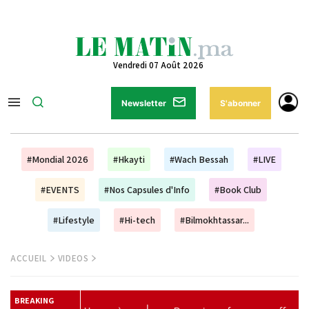
Vendredi 07 Août 2026
Newsletter
S'abonner
#Mondial 2026
#Hkayti
#Wach Bessah
#LIVE
#EVENTS
#Nos Capsules d'Info
#Book Club
#Lifestyle
#Hi-tech
#Bilmokhtassar...
ACCUEIL
VIDEOS
BREAKING