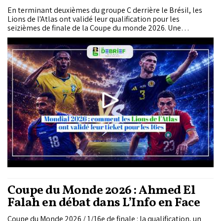
En terminant deuxièmes du groupe C derrière le Brésil, les
Lions de l'Atlas ont validé leur qualification pour les
seizièmes de finale de la Coupe du monde 2026. Une
deuxième qualification consécutive pour le Maroc, qui
conduira les protégés de Mohamed Ouahbi à Monterrey, au
Mexique, théâtre du prochain rendez-vous des Lions. Un...
Coupe du Monde 2026 : Ahmed El
Falah en débat dans L’Info en Face
Coupe du Monde 2026 / 1/16e de finale : la qualification, un