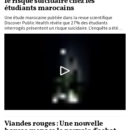
le risque suicidaire chez les
étudiants marocains
Une étude marocaine publiée dans la revue scientifique
Discover Public Health révèle que 27% des étudiants
interrogés présentent un risque suicidaire. L’enquête a été
menée auprès de 1.191 étudiants de l’Université Abdelmalek
Essaâdi de Tétouan, issus de six établissements
d’enseignement supérieur.
Viandes rouges : Une nouvelle