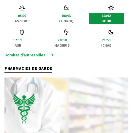
05:07
06:43
13:42
AS-SOBH
CHOROQ
DOHR
17:19
20:30
21:53
ASR
MAGHRIB
ICHAE
Horaires d'autres villes
PHARMACIES DE GARDE