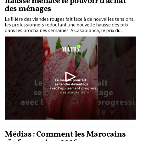
hausse menace le pouvoir d’achat
des ménages
La filière des viandes rouges fait face à de nouvelles tensions,
les professionnels redoutant une nouvelle hausse des prix
dans les prochaines semaines. À Casablanca, le prix du
kilogramme de viande bovine dans les abattoirs municipaux
est passé de près de 97 DH avant l’Aïd Al-Adha à entre 105 et
110 DH actuellement.
Médias : Comment les Marocains