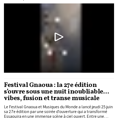
piégées par un « dôme de chaleur », un puissant système de
hautes pressions qui maintient des températures élevées sur
le bassin méditerranéen.
Festival Gnaoua : la 27e édition
s’ouvre sous une nuit inoubliable…
vibes, fusion et transe musicale
Le Festival Gnaoua et Musiques du Monde a lancé jeudi 25 juin
sa 27e édition par une soirée d'ouverture qui a transformé
Essaouira en une immense scène à ciel ouvert. Entre une