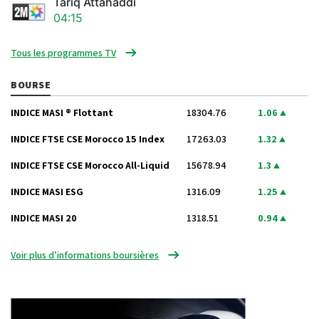
Tariq Attahaddi
04:15
Tous les programmes TV
BOURSE
INDICE MASI ® Flottant
18304.76
1.06
INDICE FTSE CSE Morocco 15 Index
17263.03
1.32
INDICE FTSE CSE Morocco All-Liquid
15678.94
1.3
INDICE MASI ESG
1316.09
1.25
INDICE MASI 20
1318.51
0.94
Voir plus d’informations boursières