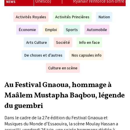
Ryanair renforce son offre au Maroc avec 17 nouvelles lignes pou
NEWS
Activités Royales
Activités Princières
Nation
Économie
Emploi
Sports
Automobile
Arts Culture
Société
Info en face
De choses et d’autres
Nos capsules info
Culture en scène
Au Festival Gnaoua, hommage à
Maâlem Mustapha Baqbou, légende
du guembri
Dans le cadre de la 27e édition du Festival Gnaoua et
Musiques du Monde d’Essaouira, la scène Moulay Hassan a
accueilli, vendredi 26 juin, une soirée hommage dédiée à