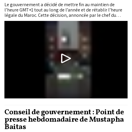
Le gouvernement a décidé de mettre fin au maintien de
l’heure GMT+1 tout au long de l’année et de rétablir l’heure
légale du Maroc. Cette décision, annoncée par le chef du
gouvernement Aziz Akhannouch, répond aux nombreuses
demandes exprimées par les citoyens concernant le fuseau
horaire en vigueur.
Conseil de gouvernement : Point de
presse hebdomadaire de Mustapha
Baitas