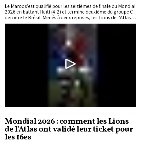
Le Maroc s’est qualifié pour les seizièmes de finale du Mondial
2026 en battant Haïti (4-2) et termine deuxième du groupe C
derrière le Brésil. Menés à deux reprises, les Lions de l’Atlas
ont renversé la rencontre grâce aux buts d’Achraf Hakimi,
Ismaël Saibari, Soufiane Rahimi et Yassine Gessime.
Mondial 2026 : comment les Lions
de l’Atlas ont validé leur ticket pour
les 16es