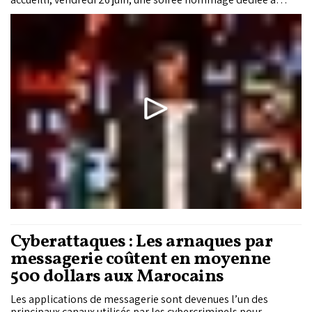
Maâlem Mustapha Baqbou, près d’un an après sa disparition.
Présent à chacune des éditions du festival depuis sa création,
le maître du guembri a été célébré à travers un film retraçant
son parcours, des témoignages de ses proches et de ses
disciples, puis...
Cyberattaques : Les arnaques par
messagerie coûtent en moyenne
500 dollars aux Marocains
Les applications de messagerie sont devenues l’un des
principaux canaux utilisés par les cybercriminels pour