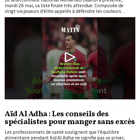
mardi 26 mai, sa liste finale très attendue. Composée de
vingt-six joueurs d’élite appelés à défendre les couleurs
nationales durant le tournoi, et complétée par un groupe
stratégique de réservistes, cette équipe allie cadres
incontournables et nouvelles pépites du football mondial.
L’objectif affiché est clair : rééditer, voire surpasser, l’épopée
historique de 2022 en s’appuyant sur un groupe à la fois
mature, hautement compétitif et profondément renouvelé.
Aïd Al Adha : Les conseils des
spécialistes pour manger sans excès
Les professionnels de santé soulignent que l’équilibre
alimentaire pendant Aïd Al Adha ne signifie pas se priver,