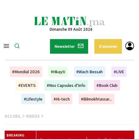
Dimanche 09 Août 2026
Newsletter
S'abonner
#Mondial 2026
#Hkayti
#Wach Bessah
#LIVE
#EVENTS
#Nos Capsules d'Info
#Book Club
#Lifestyle
#Hi-tech
#Bilmokhtassar...
ACCUEIL
VIDEOS
BREAKING