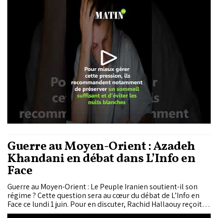
sommeil, de l’irritabilité ou un évitement des révisions.
Guerre au Moyen-Orient : Azadeh
Khandani en débat dans L’Info en
Face
Guerre au Moyen-Orient : Le Peuple Iranien soutient-il son
régime ? Cette question sera au cœur du débat de L’Info en
Face ce lundi 1 juin. Pour en discuter, Rachid Hallaouy reçoit
Azadeh Khandani, spécialiste en sciences politiques et