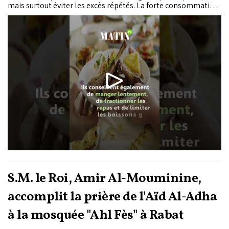
mais surtout éviter les excès répétés. La forte consommation
de viande rouge, d’abats et de plats gras peut provoquer
troubles digestifs, fatigue, inflammation et déséquilibres
métaboliques.
S.M. le Roi, Amir Al-Mouminine,
accomplit la prière de l'Aïd Al-Adha
à la mosquée "Ahl Fès" à Rabat