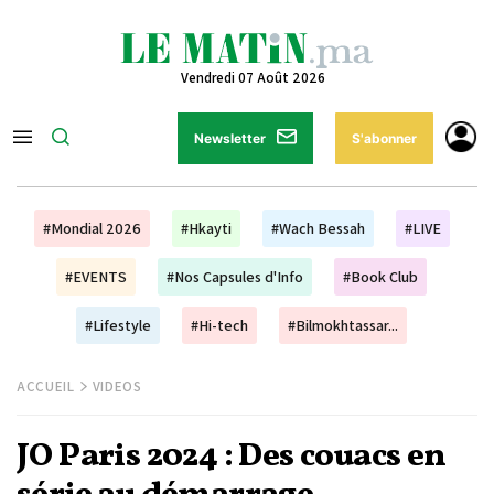
Vendredi 07 Août 2026
Newsletter
S'abonner
#Mondial 2026
#Hkayti
#Wach Bessah
#LIVE
#EVENTS
#Nos Capsules d'Info
#Book Club
#Lifestyle
#Hi-tech
#Bilmokhtassar...
ACCUEIL
VIDEOS
JO Paris 2024 : Des couacs en