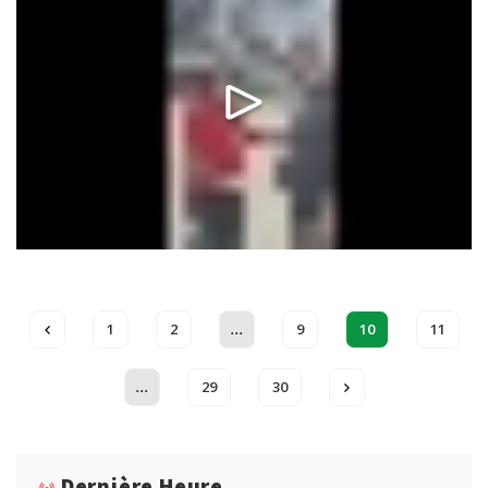
...
1
2
9
10
11
...
29
30
Dernière Heure