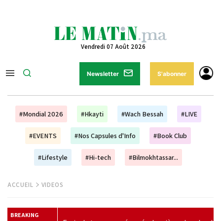
Vendredi 07 Août 2026
Newsletter
S'abonner
#Mondial 2026
#Hkayti
#Wach Bessah
#LIVE
#EVENTS
#Nos Capsules d'Info
#Book Club
#Lifestyle
#Hi-tech
#Bilmokhtassar...
ACCUEIL
VIDEOS
BREAKING