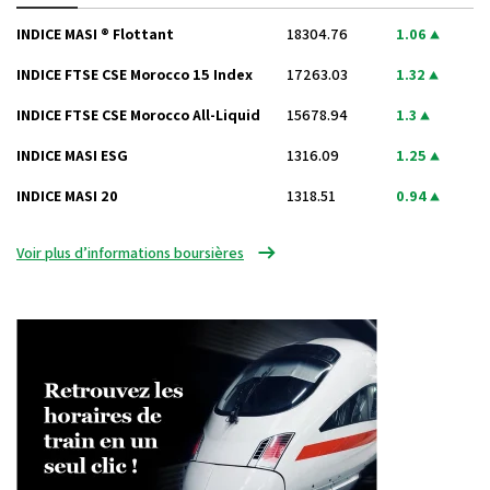
INDICE MASI ® Flottant
18304.76
1.06
INDICE FTSE CSE Morocco 15 Index
17263.03
1.32
INDICE FTSE CSE Morocco All-Liquid
15678.94
1.3
INDICE MASI ESG
1316.09
1.25
INDICE MASI 20
1318.51
0.94
Voir plus d’informations boursières