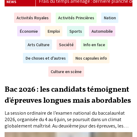
énagé : dernière planche de salut pour l’université publique, ou pr
NEWS
Activités Royales
Activités Princières
Nation
Économie
Emploi
Sports
Automobile
Arts Culture
Société
Info en face
De choses et d’autres
Nos capsules info
Culture en scène
Bac 2026 : les candidats témoignent
d'épreuves longues mais abordables
La session ordinaire de l’examen national du baccalauréat
2026, organisée du 4 au 6 juin, se poursuit dans un climat
globalement maîtrisé. Au deuxième jour des épreuves, les
témoignages recueillis par «Le Matin» devant les centres