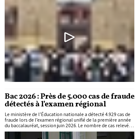
d’examen de Casablanca font ressortir un déroulement
calme, des sujets jugés accessibles malgré leur longueur et
une forte mobilisation des familles autour de cette étape
décisive du parcours scolaire.
Bac 2026 : Près de 5.000 cas de fraude
détectés à l’examen régional
Le ministère de l’Éducation nationale a détecté 4.929 cas de
fraude lors de l’examen régional unifié de la première année
du baccalauréat, session juin 2026. Le nombre de cas relevés a
bondi de 167% par rapport à l’année précédente, sous l’effet
du renforcement des dispositifs de contrôle.