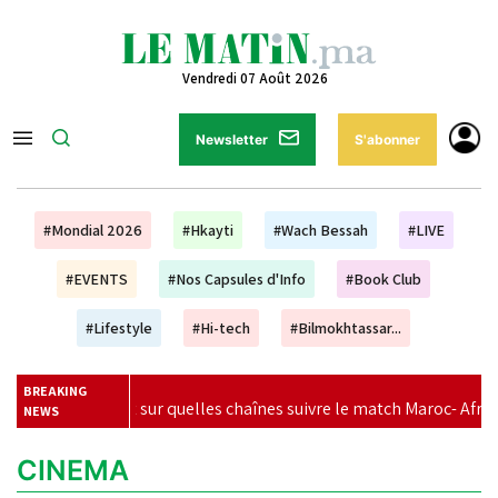
Vendredi 07 Août 2026
Newsletter
S'abonner
#Mondial 2026
#Hkayti
#Wach Bessah
#LIVE
#EVENTS
#Nos Capsules d'Info
#Book Club
#Lifestyle
#Hi-tech
#Bilmokhtassar...
BREAKING
sur quelles chaînes suivre le match Maroc- Afrique du Sud ?
|
NEWS
CINEMA