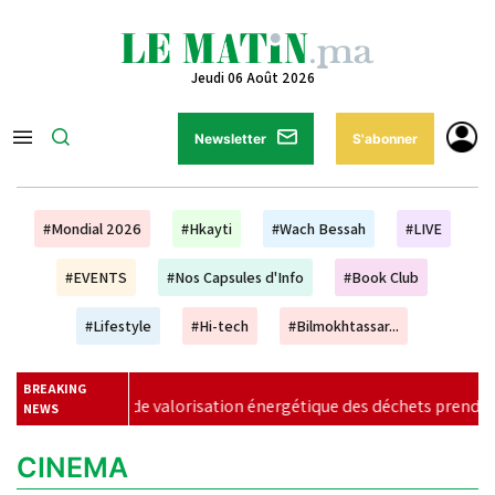
Jeudi 06 Août 2026
Newsletter
S'abonner
#Mondial 2026
#Hkayti
#Wach Bessah
#LIVE
#EVENTS
#Nos Capsules d'Info
#Book Club
#Lifestyle
#Hi-tech
#Bilmokhtassar...
BREAKING
e valorisation énergétique des déchets prend forme à Casablanc
NEWS
CINEMA