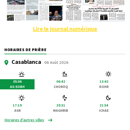
Lire le journal numérique
HORAIRES DE PRIÈRE
Casablanca
06 Août 2026
05:06
06:42
13:42
AS-SOBH
CHOROQ
DOHR
17:19
20:31
21:54
ASR
MAGHRIB
ICHAE
Horaires d'autres villes