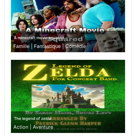
A minecraft movie squared
Famille |
Fantastique |
Comédie
The legend of zelda
Action |
Aventure