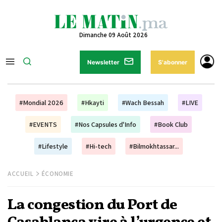
Dimanche 09 Août 2026
Newsletter
S'abonner
#Mondial 2026
#Hkayti
#Wach Bessah
#LIVE
#EVENTS
#Nos Capsules d'Info
#Book Club
#Lifestyle
#Hi-tech
#Bilmokhtassar...
ACCUEIL
ÉCONOMIE
La congestion du Port de