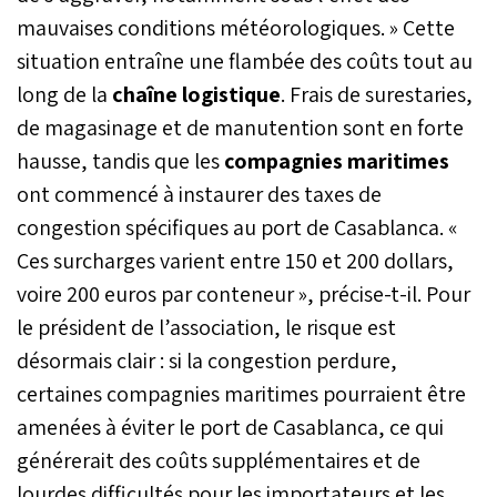
mauvaises conditions météorologiques. » Cette
contexte de
recomposition des
situation entraîne une flambée des coûts tout au
chaînes logistiques et
long de la
chaîne logistique
. Frais de surestaries,
d’exigences
environnementales
de magasinage et de manutention sont en forte
accrues.
hausse, tandis que les
compagnies maritimes
ont commencé à instaurer des taxes de
congestion spécifiques au port de Casablanca. «
Ces surcharges varient entre 150 et 200 dollars,
voire 200 euros par conteneur », précise-t-il. Pour
le président de l’association, le risque est
désormais clair : si la congestion perdure,
certaines compagnies maritimes pourraient être
amenées à éviter le port de Casablanca, ce qui
générerait des coûts supplémentaires et de
lourdes difficultés pour les importateurs et les