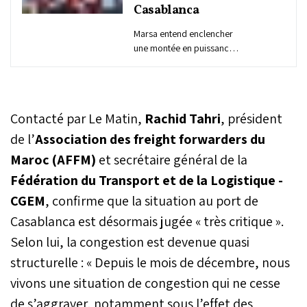
Casablanca
Marsa entend enclencher
une montée en puissance
de ses terminaux à
conteneurs TCE et TC3 au
port de Casablanca.
L’opérateur portuaire
Contacté par Le Matin,
Rachid Tahri
, président
national programme une
extension et un
de l’
Association des freight forwarders du
approfondissement de
Maroc (AFFM)
et
secrétaire général de la
ces infrastructures.
Fédération du Transport et de la Logistique -
Objectif : renforcer la
compétitivité de la
CGEM
, confirme que la situation au port de
principale plateforme
Casablanca est désormais jugée « très critique ».
portuaire du Royaume,
optimiser la performance
Selon lui, la congestion est devenue quasi
opérationnelle des
structurelle : « Depuis le mois de décembre, nous
terminaux et se
positionner durablement
vivons une situation de congestion qui ne cesse
sur les flux maritimes de
de s’aggraver, notamment sous l’effet des
grande capacité, dans un