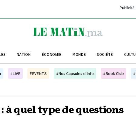
Publicité
C
L
A
LES
NATION
ÉCONOMIE
MONDE
SOCIÉTÉ
CULT
L
L
h
#LIVE
#EVENTS
#Nos Capsules d'Info
#Book Club
#
L
M
M
 à quel type de questions
B