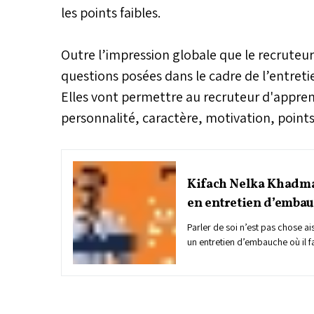
les points faibles.
Outre l’impression globale que le recruteur 
questions posées dans le cadre de l’entreti
Elles vont permettre au recruteur d'appre
personnalité, caractère, motivation, points fa
Kifach Nelka Khadma 
en entretien d’emba
Parler de soi n’est pas chose a
un entretien d’embauche où il f
compétences devant un recrute
décrocher un emploi. Yassine K
quantique, nous donne des ast
motivation et son intérêt pour le