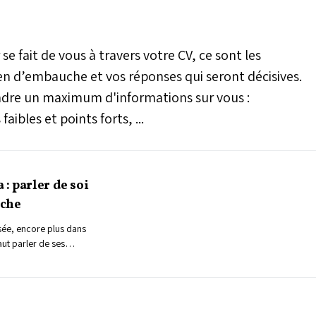
se fait de vous à travers votre CV, ce sont les
en d’embauche et vos réponses qui seront décisives.
ndre un maximum d'informations sur vous :
ibles et points forts, ...
: parler de soi
uche
isée, encore plus dans
aut parler de ses
ur dans le but de
ettani, coach neuro-
uces pour montrer sa
 poste et l’entreprise.