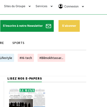
Sites du Groupe
Services
Connexion
lub Avantages
Horaires de prières
Se Connecter
e Matin Sports
Pharmacies de garde
Abonnement
S'abonner
S'inscrire à notre Newsletter
ssahraa
Météo
Archives ePaper
URE
SPORTS
e Matin Store
Programme TV
e Matin Annonces
Cinéma
Lifestyle
#Hi-tech
#Bilmokhtassar...
es Imprimeries du
Horaires de train
atin
Bourse
LISEZ NOS E-PAPERS
orocco Today Forum
ookclub