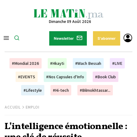
Dimanche 09 Août 2026
Newsletter
S'abonner
#Mondial 2026
#Hkayti
#Wach Bessah
#LIVE
#EVENTS
#Nos Capsules d'Info
#Book Club
#Lifestyle
#Hi-tech
#Bilmokhtassar...
ACCUEIL
EMPLOI
L’intelligence émotionnelle :