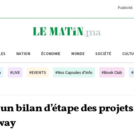
Publicité
C
L
A
LES
NATION
ÉCONOMIE
MONDE
SOCIÉTÉ
CULT
L
L
h
#LIVE
#EVENTS
#Nos Capsules d'Info
#Book Club
#
L
M
M
un bilan d’étape des projets
B
way