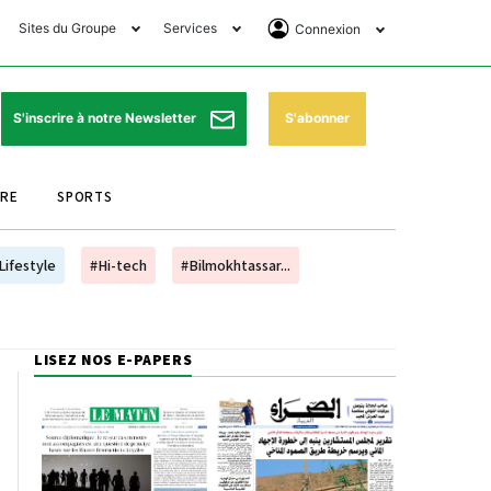
Sites du Groupe
Services
Connexion
lub Avantages
Horaires de prières
Se Connecter
e Matin Sports
Pharmacies de garde
Abonnement
S'abonner
S'inscrire à notre Newsletter
ssahraa
Météo
Archives ePaper
URE
SPORTS
e Matin Store
Programme TV
e Matin Annonces
Cinéma
Lifestyle
#Hi-tech
#Bilmokhtassar...
es Imprimeries du
Horaires de train
atin
Bourse
LISEZ NOS E-PAPERS
orocco Today Forum
ookclub