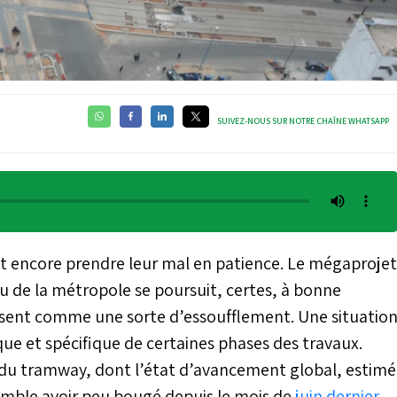
SUIVEZ-NOUS SUR NOTRE CHAÎNE WHATSAPP
nt encore prendre leur mal en patience. Le mégaprojet
au de la métropole se poursuit, certes, à bonne
essent comme une sorte d’essoufflement. Une situatio
ue et spécifique de certaines phases des travaux.
T4 du tramway, dont l’état d’avancement global, estimé
emble avoir peu bougé depuis le mois de
juin dernier
.