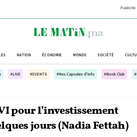
Publicité
C
L
A
LES
NATION
ÉCONOMIE
MONDE
SOCIÉTÉ
CULT
L
L
h
#LIVE
#EVENTS
#Nos Capsules d'Info
#Book Club
#
L
M
M
 pour l’investissement
B
lques jours (Nadia Fettah)