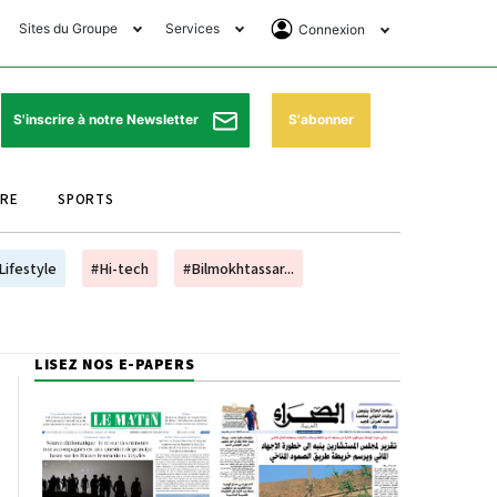
Sites du Groupe
Services
Connexion
lub Avantages
Horaires de prières
Se Connecter
e Matin Sports
Pharmacies de garde
Abonnement
S'abonner
S'inscrire à notre Newsletter
ssahraa
Météo
Archives ePaper
URE
SPORTS
e Matin Store
Programme TV
e Matin Annonces
Cinéma
Lifestyle
#Hi-tech
#Bilmokhtassar...
es Imprimeries du
Horaires de train
atin
Bourse
LISEZ NOS E-PAPERS
orocco Today Forum
ookclub