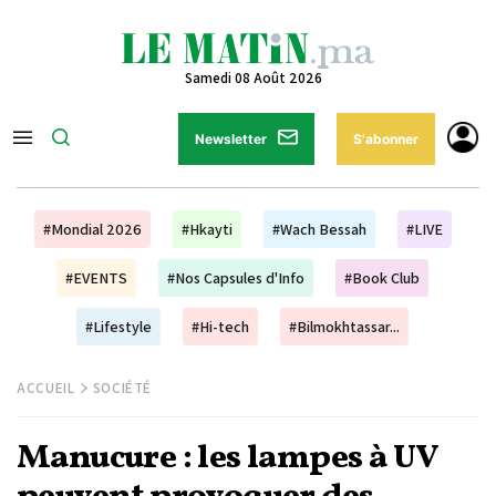
Samedi 08 Août 2026
Newsletter
S'abonner
#Mondial 2026
#Hkayti
#Wach Bessah
#LIVE
#EVENTS
#Nos Capsules d'Info
#Book Club
#Lifestyle
#Hi-tech
#Bilmokhtassar...
ACCUEIL
SOCIÉTÉ
Manucure : les lampes à UV