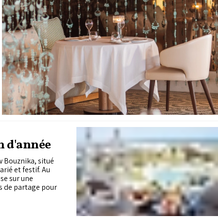
n d'année
w Bouznika, situé
é et festif. Au
se sur une
s de partage pour