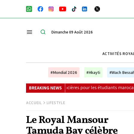
Dimanche 09 Août 2026
ACTIVITÉS ROYA
#Mondial 2026
#Hkayti
#Wach Bessa
nancières pour les étudiants marocains
|
La Colombie anno
BREAKING NEWS
ACCUEIL
LIFESTYLE
Le Royal Mansour
Tamuda Bay célèbre