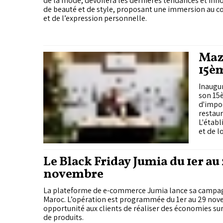
de la mode, dévoilera les dernières tendances et inn
de beauté et de style, proposant une immersion au cœ
et de l’expression personnelle.
Maza
15è
Inaugur
son 15
d'impor
restaur
L'établ
et de l
âges.
Le Black Friday Jumia du 1er au
novembre
La plateforme de e-commerce Jumia lance sa campag
Maroc. L’opération est programmée du 1er au 29 nov
opportunité aux clients de réaliser des économies sur
de produits.