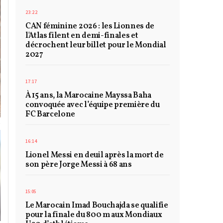
23:22
CAN féminine 2026 : les Lionnes de
l'Atlas filent en demi-finales et
décrochent leur billet pour le Mondial
2027
17:17
À 15 ans, la Marocaine Mayssa Baha
convoquée avec l’équipe première du
FC Barcelone
16:14
Lionel Messi en deuil après la mort de
son père Jorge Messi à 68 ans
15:05
Le Marocain Imad Bouchajda se qualifie
pour la finale du 800 m aux Mondiaux