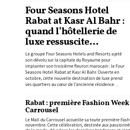
Four Seasons Hotel
Rabat at Kasr Al Bahr :
quand l’hôtellerie de
luxe ressuscite
l’histoire
Le groupe Four Seasons Hotels and Resorts a jeté
son dévolu sur la capitale du Royaume pour
implanter son troisième fleuron marocain : le Four
Seasons Hotel Rabat at Kasr Al Bahr. Ouverte en
octobre, cette nouvelle destination de luxe prend
ses quartiers au cœur de l’ancienne résidence
estivale du Sultan Moulay Slimane, un joyau
architectural datant du XVIIIe siècle.
Rabat : première Fashion Week
Carrousel
Le Mall du Carrousel accueille sa toute première Fas
novembre. Cette célébration, destinée aux passionné