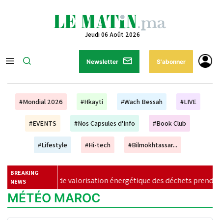
Jeudi 06 Août 2026
Newsletter
S'abonner
#Mondial 2026
#Hkayti
#Wach Bessah
#LIVE
#EVENTS
#Nos Capsules d'Info
#Book Club
#Lifestyle
#Hi-tech
#Bilmokhtassar...
BREAKING
valorisation énergétique des déchets prend forme à Casablanca
NEWS
MÉTÉO MAROC