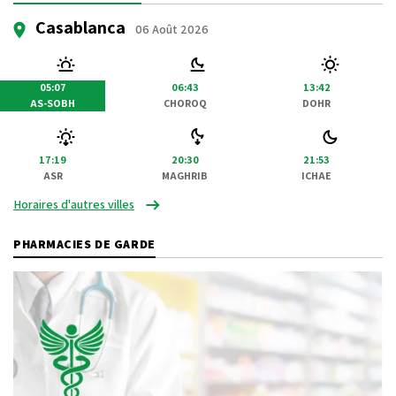
Casablanca
06 Août 2026
05:07
06:43
13:42
AS-SOBH
CHOROQ
DOHR
17:19
20:30
21:53
ASR
MAGHRIB
ICHAE
Horaires d'autres villes
PHARMACIES DE GARDE