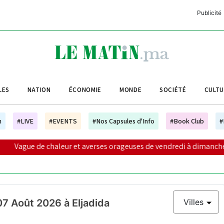
Publicité
C
L
A
LES
NATION
ÉCONOMIE
MONDE
SOCIÉTÉ
CULT
L
L
h
#LIVE
#EVENTS
#Nos Capsules d'Info
#Book Club
#
L
leur et averses orageuses de vendredi à dimanche (alerte météo)
M
M
B
07 Août 2026 à Eljadida
Villes