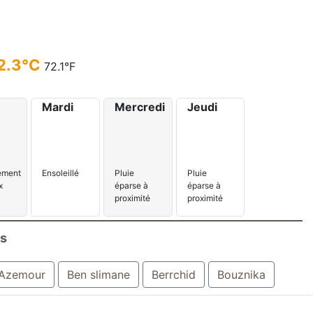
2.3°C
72.1°F
Mardi
Mercredi
Jeudi
lement
Pluie
Pluie
Ensoleillé
x
éparse à
éparse à
proximité
proximité
es
Azemour
Ben slimane
Berrchid
Bouznika