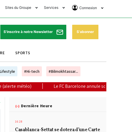
Sites du Groupe
Services
Connexion
lub Avantages
Horaires de prières
Se Connecter
e Matin Sports
Pharmacies de garde
Abonnement
S'abonner
S'inscrire à notre Newsletter
ssahraa
Météo
Archives ePaper
URE
SPORTS
e Matin Store
Programme TV
e Matin Annonces
Cinéma
Lifestyle
#Hi-tech
#Bilmokhtassar...
es Imprimeries du
Horaires de train
|
Le FC Barcelone annule son match amical prévu à Tange
atin
Bourse
orocco Today Forum
Dernière Heure
ookclub
16:28
Casablanca-Settat se dotera d’une Carte