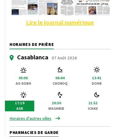
Lire le journal numérique
HORAIRES DE PRIÈRE
Casablanca
07 Août 2026
05:08
06:44
13:41
AS-SOBH
CHOROQ
DOHR
17:19
20:30
21:52
ASR
MAGHRIB
ICHAE
Horaires d'autres villes
PHARMACIES DE GARDE