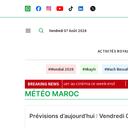
Vendredi 07 Août 2026
ACTIVITÉS ROYA
#Mondial 2026
#Hkayti
#Wach Bessa
lms à ne pas manquer au cinéma ce week-end
|
Vague de cha
BREAKING NEWS
MÉTÉO MAROC
Prévisions d’aujourd’hui : Vendredi 