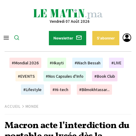
Vendredi 07 Août 2026
Newsletter
S'abonner
#Mondial 2026
#Hkayti
#Wach Bessah
#LIVE
#EVENTS
#Nos Capsules d'Info
#Book Club
#Lifestyle
#Hi-tech
#Bilmokhtassar...
ACCUEIL
MONDE
Macron acte l’interdiction du