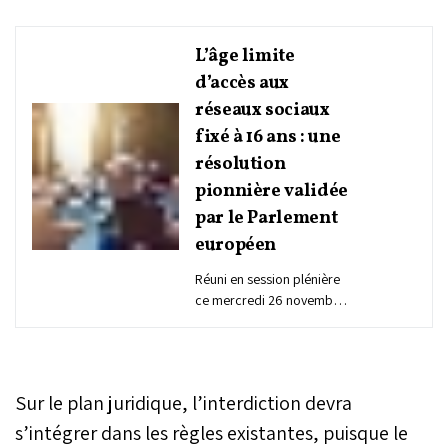
L’âge limite
d’accès aux
réseaux sociaux
fixé à 16 ans : une
résolution
pionnière validée
par le Parlement
européen
Réuni en session plénière
ce mercredi 26 novembre
à Strasbourg, le Parlement
européen a adopté à une
écrasante majorité une
résolution appelant à fixer
Sur le plan juridique, l’interdiction devra
à 16 ans l’âge minimal
d’accès aux réseaux
s’intégrer dans les règles existantes, puisque le
sociaux. Cette prise de