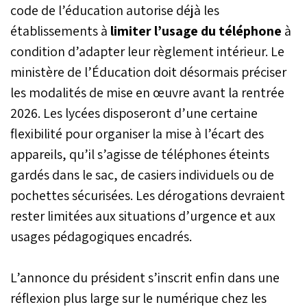
code de l’éducation autorise déjà les
position intervient dans un
établissements à
limiter l’usage du téléphone
contexte de forte
à
inquiétude face à
condition d’adapter leur règlement intérieur. Le
l’addiction numérique des
ministère de l’Éducation doit désormais préciser
jeunes, alors que 97 %
des adolescents
les modalités de mise en œuvre avant la rentrée
européens se connectent
2026. Les lycées disposeront d’une certaine
chaque jour et qu’un sur
quatre adopte un usage
flexibilité pour organiser la mise à l’écart des
considéré comme
appareils, qu’il s’agisse de téléphones éteints
problématique du
gardés dans le sac, de casiers individuels ou de
smartphone.
pochettes sécurisées. Les dérogations devraient
rester limitées aux situations d’urgence et aux
usages pédagogiques encadrés.
L’annonce du président s’inscrit enfin dans une
réflexion plus large sur le numérique chez les