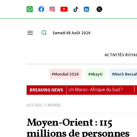
Samedi 08 Août 2026
ACTIVITÉS ROYA
#Mondial 2026
#Hkayti
#Wach Bessa
re le match Maroc- Afrique du Sud ?
|
Sélection Le Matin :
BREAKING NEWS
ACCUEIL
MONDE
Moyen-Orient : 115
millions de personnes