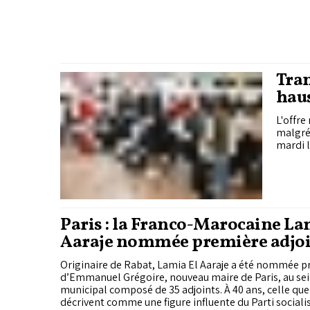
Tran
haus
Moy
L'offre
malgré 
mardi l
Paris : la Franco-Marocaine La
Aaraje nommée première adjoi
maire
Originaire de Rabat, Lamia El Aaraje a été nommée p
d’Emmanuel Grégoire, nouveau maire de Paris, au sein
municipal composé de 35 adjoints. À 40 ans, celle qu
décrivent comme une figure influente du Parti sociali