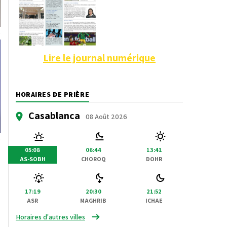
Lire le journal numérique
HORAIRES DE PRIÈRE
Casablanca
08 Août 2026
05:08
06:44
13:41
AS-SOBH
CHOROQ
DOHR
17:19
20:30
21:52
ASR
MAGHRIB
ICHAE
Horaires d'autres villes