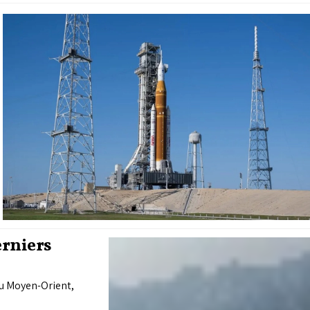
erniers
au Moyen-Orient,