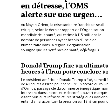
en détresse, l’OMS
alerte sur une urgence
sanitaire
Au Moyen-Orient, la crise sanitaire franchit un seuil
critique, selon le dernier rapport de l’Organisation
mondiale de la santé, qui estime à 115 millions le
nombre de personnes ayant besoin d’une aide
humanitaire dans la région. L’organisation
souligne que les systèmes de santé, déjà fragilisés,
sont confrontés à une pression croissante, sous
l’effet conjugué de l’intensification des violences
Donald Trump fixe un ultimat
et des déplacements massifs de populations. Dans
heures à l’Iran pour conclure u
plusieurs pays, les capacités hospitalières sont
mises à rude épreuve et l’accès aux soins se
Le président américain Donald Trump a fixé, samedi 4
dégrade progressivement. Les données publiées
de 48 heures à l’Iran pour conclure un accord ou rouvri
rendent compte d’une détérioration rapide des
d’Ormuz, passage clé du commerce énergétique mond
conditions sanitaires, ce qui a conduit
intervient dans un contexte de conflit ouvert marqué
l’organisation à tirer la sonnette d’alarme et à
visant plusieurs infrastructures stratégiques iranien
appeler à une aide d’urgence.
entend ainsi accentuer la pression sur Téhéran pour 
concessions rapides sur ce point sensible. En face, les