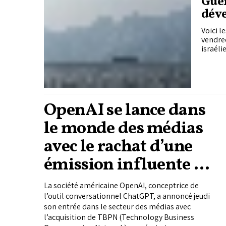
Guer
déve
Voici l
vendred
israéli
OpenAI se lance dans
le monde des médias
avec le rachat d’une
émission influente de
la Silicon Valley
La société américaine OpenAI, conceptrice de
l’outil conversationnel ChatGPT, a annoncé jeudi
son entrée dans le secteur des médias avec
l’acquisition de TBPN (Technology Business