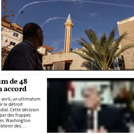
um de 48
n accord
 avril, un ultimatum
r le détroit
ial. Cette décision
 par des frappes
nes. Washington
obtenir des
 autorités