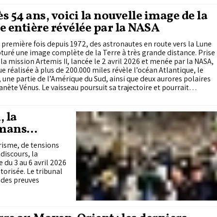
calade injustifiée.
s 54 ans, voici la nouvelle image de la
e entière révélée par la NASA
 première fois depuis 1972, des astronautes en route vers la Lune
turé une image complète de la Terre à très grande distance. Prise
 la mission Artemis II, lancée le 2 avril 2026 et menée par la NASA,
ue réalisée à plus de 200.000 miles révèle l’océan Atlantique, le
 une partie de l’Amérique du Sud, ainsi que deux aurores polaires
lanète Vénus. Le vaisseau poursuit sa trajectoire et pourrait
r les 400.000 kilomètres de la Terre, une distance encore jamais
e par un équipage humain.
, la
lmans
tice
orisme, de tensions
discours, la
du 3 au 6 avril 2026
torisée. Le tribunal
 des preuves