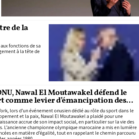
re de la
 aux fonctions de sa
gement à la tête de
ONU, Nawal El Moutawakel défend le
t comme levier d’émancipation des
mes
ork, lors d’un événement onusien dédié au rôle du sport dans le
ppement et la paix, Nawal El Moutawakel a plaidé pour une
issance accrue de son impact social, en particulier sur la vie des
. L’ancienne championne olympique marocaine a mis en lumière
ncées en matière d’égalité, tout en rappelant le chemin parcouru
les années 1980.