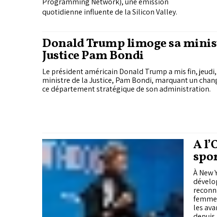
Programming Network), une émission
quotidienne influente de la Silicon Valley.
Donald Trump limoge sa minist
Justice Pam Bondi
Le président américain Donald Trump a mis fin, jeudi,
ministre de la Justice, Pam Bondi, marquant un chan
ce département stratégique de son administration.
À l’
spor
fem
À New Y
dévelo
reconna
femmes
les ava
depuis 