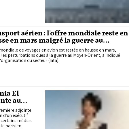
sport aérien : l'offre mondiale reste en
se en mars malgré la guerre au
en-Orient
 mondiale de voyages en avion est restée en hausse en mars,
les perturbations dues à la guerre au Moyen-Orient, a indiqué
'organisation du secteur (Iata).
mia El
nte au
remière adjointe
 d’un exécutif
e certains médias
ste parisien