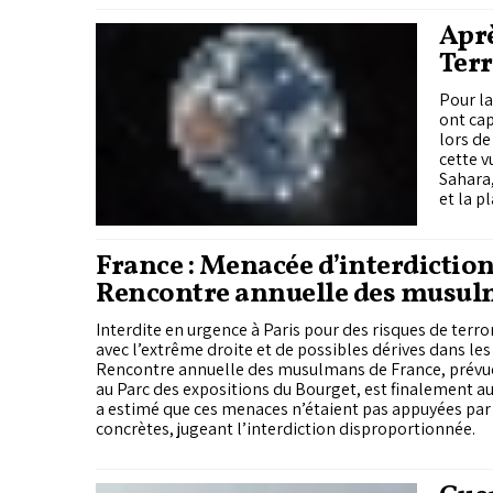
iraniennes rejettent ces exigences et dénoncent une es
Aprè
Terr
Pour la
ont cap
lors de
cette v
Sahara,
et la p
dépasse
atteint
France : Menacée d’interdiction
Rencontre annuelle des musu
finalement autorisée par la jus
Interdite en urgence à Paris pour des risques de terr
avec l’extrême droite et de possibles dérives dans les 
Rencontre annuelle des musulmans de France, prévue 
au Parc des expositions du Bourget, est finalement au
a estimé que ces menaces n’étaient pas appuyées par
concrètes, jugeant l’interdiction disproportionnée.