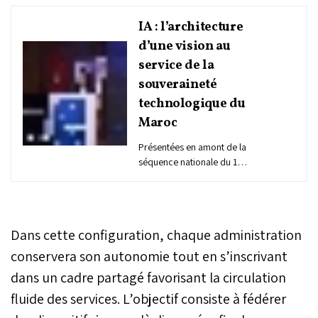
IA : l’architecture
d’une vision au
service de la
souveraineté
technologique du
Maroc
Présentées en amont de la
séquence nationale du 12
janvier, dédiée au
lancement de «Maroc IA
2030» et à l’officialisation
du réseau des Jazari
Dans cette configuration, chaque administration
Institutes, les orientations
exposées samedi dernier
conservera son autonomie tout en s’inscrivant
à Rabat par la ministre
dans un cadre partagé favorisant la circulation
déléguée auprès du Chef
fluide des services. L’objectif consiste à fédérer
du gouvernement chargée
de la Transition numérique