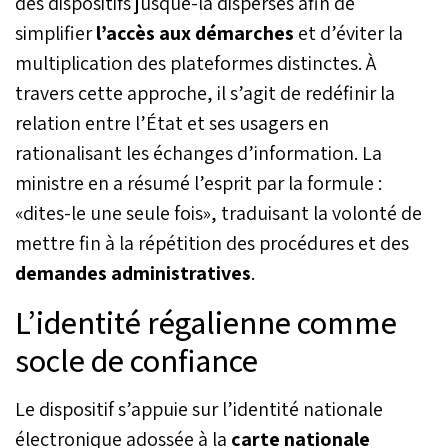
des dispositifs jusque-là dispersés afin de
et de la réforme de
simplifier
l’accès aux démarches
et d’éviter la
l’administration, Amal El
Fallah Seghrouchni, jettent
multiplication des plateformes distinctes. À
les bases de la vision de
travers cette approche, il s’agit de redéfinir la
l’intelligence artificielle
marocaine à l’horizon
relation entre l’État et ses usagers en
2030. À cet égard, les
rationalisant les échanges d’information. La
Jazari Institutes s’affirment
ministre en a résumé l’esprit par la formule :
comme les piliers de ce
chantier majeur. Ces
«dites-le une seule fois», traduisant la volonté de
structures au nom
mettre fin à la répétition des procédures et des
évocateur auront vocation
à devenir des lieux de
demandes administratives
.
formation, de recherche
appliquée,
L’identité régalienne comme
d’expérimentation et
d’incubation, fédérant
socle de confiance
universités, chercheurs,
startups et porteurs de
Le dispositif s’appuie sur l’identité nationale
projets dans une même
dynamique d’innovation
électronique adossée à la
carte nationale