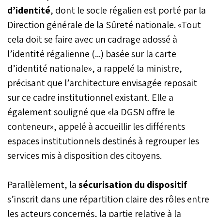
structurée. Ils seront à la
d’identité
, dont le socle régalien est porté par la
base d’une architecture
stratégique où s’articulent
Direction générale de la Sûreté nationale. «Tout
repositionnement
cela doit se faire avec un cadrage adossé à
géopolitique,
l’identité régalienne (...) basée sur la carte
recomposition des cadres
de gouvernance,
d’identité nationale», a rappelé la ministre,
territorialisation des
précisant que l’architecture envisagée reposait
compétences,
consolidation des
sur ce cadre institutionnel existant. Elle a
infrastructures critiques et
également souligné que «la DGSN offre le
refondation des
dispositifs de formation,
conteneur», appelé à accueillir les différents
dans la perspective d’une
espaces institutionnels destinés à regrouper les
autonomie technologique
services mis à disposition des citoyens.
durable du Royaume.
Parallèlement, la
sécurisation du dispositif
s’inscrit dans une répartition claire des rôles entre
les acteurs concernés, la partie relative à la