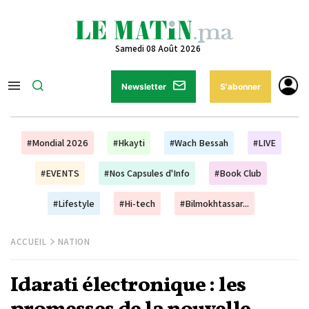
Samedi 08 Août 2026
Newsletter
S'abonner
#Mondial 2026
#Hkayti
#Wach Bessah
#LIVE
#EVENTS
#Nos Capsules d'Info
#Book Club
#Lifestyle
#Hi-tech
#Bilmokhtassar...
ACCUEIL
NATION
Idarati électronique : les