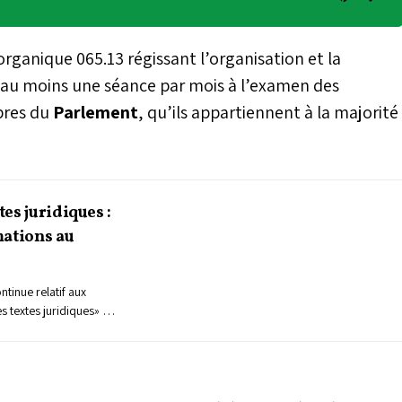
organique 065.13 régissant l’organisation et la
r au moins une séance par mois à l’examen des
bres du
Parlement
, qu’ils appartiennent à la majorité
es juridiques :
mations au
inue relatif aux
 textes juridiques» a
 du secrétariat général
it de 70 cadres