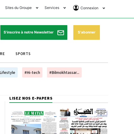
Sites du Groupe
Services
Connexion
lub Avantages
Horaires de prières
Se Connecter
e Matin Sports
Pharmacies de garde
Abonnement
S'abonner
S'inscrire à notre Newsletter
ssahraa
Météo
Archives ePaper
URE
SPORTS
e Matin Store
Programme TV
e Matin Annonces
Cinéma
Lifestyle
#Hi-tech
#Bilmokhtassar...
es Imprimeries du
Horaires de train
atin
Bourse
LISEZ NOS E-PAPERS
orocco Today Forum
ookclub