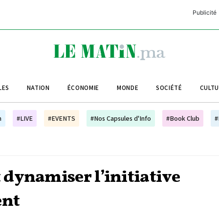
Publicité
C
L
A
LES
NATION
ÉCONOMIE
MONDE
SOCIÉTÉ
CULT
L
L
h
#LIVE
#EVENTS
#Nos Capsules d'Info
#Book Club
#
L
M
M
dynamiser l’initiative
B
ent