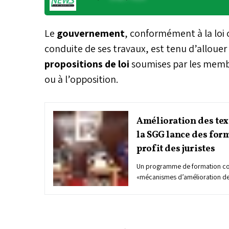
Le
gouvernement
, conformément à la loi 
conduite de ses travaux, est tenu d’alloue
propositions de loi
soumises par les mem
ou à l’opposition.
Amélioration des text
la SGG lance des for
profit des juristes
Un programme de formation cont
«mécanismes d’amélioration des
été lancé à Rabat, à l’initiative
du gouvernement (SGG) au prof
juridiques de divers ministères.