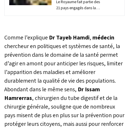
Le Royaume fait partie des
21 pays engagés dans la
refonte de leur système de
santé au sein de la Health
Works Leaders Coalition,
une initiative mondiale qui
Comme l’explique
Dr Tayeb Hamdi
,
médecin
vient d’être lancée à
Washington par la Banque
chercheur en politiques et systèmes de santé, la
mondiale, l’Organisation
prévention dans le domaine de la santé permet
mondiale de la Santé et le
d’agir en amont pour anticiper les risques, limiter
gouvernement japonais.
Cette coalition ambitionne
l’apparition des maladies et améliorer
d’aider les pays en
durablement la qualité de vie des populations.
développement et à
revenu intermédiaire à
Abondant dans le même sens,
Dr Issam
mobiliser des
Hamrerras
, chirurgien du tube digestif et de la
investissements publics et
privés afin de bâtir des
chirurgie générale, souligne que de nombreux
systèmes de santé plus
pays misent de plus en plus sur la prévention pour
solides, capables de
protéger leurs citoyens, mais aussi pour renforcer
soutenir la croissance
économique, de créer des