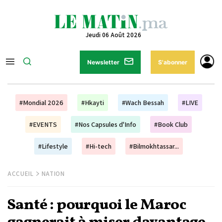
Jeudi 06 Août 2026
Newsletter
S'abonner
#Mondial 2026
#Hkayti
#Wach Bessah
#LIVE
#EVENTS
#Nos Capsules d'Info
#Book Club
#Lifestyle
#Hi-tech
#Bilmokhtassar...
ACCUEIL
NATION
Santé : pourquoi le Maroc