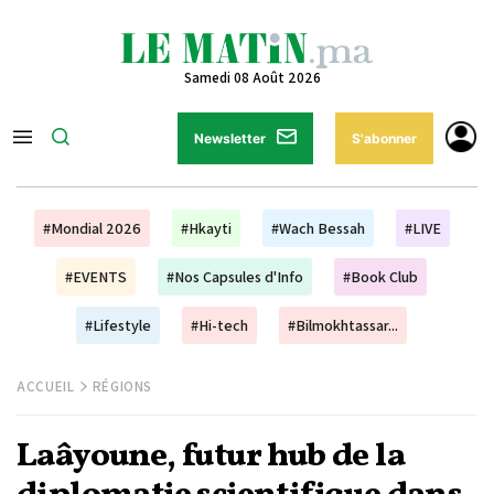
Samedi 08 Août 2026
Newsletter
S'abonner
#Mondial 2026
#Hkayti
#Wach Bessah
#LIVE
#EVENTS
#Nos Capsules d'Info
#Book Club
#Lifestyle
#Hi-tech
#Bilmokhtassar...
ACCUEIL
RÉGIONS
Laâyoune, futur hub de la