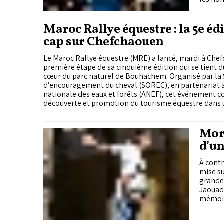
totalem
mur et 
week-en
Maroc Rallye équestre : la 5e éd
cap sur Chefchaouen
Le Maroc Rallye équestre (MRE) a lancé, mardi à Chef
première étape de sa cinquième édition qui se tient du
cœur du parc naturel de Bouhachem. Organisé par la 
d’encouragement du cheval (SOREC), en partenariat 
nationale des eaux et forêts (ANEF), cet événement c
découverte et promotion du tourisme équestre dans 
d’exception.
Moro
d’un
mar
À contr
mise su
grandes
Jaouad 
mémoire