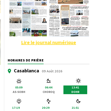
Lire le journal numérique
HORAIRES DE PRIÈRE
Casablanca
09 Août 2026
05:09
06:44
13:41
AS-SOBH
CHOROQ
DOHR
17:19
20:29
21:51