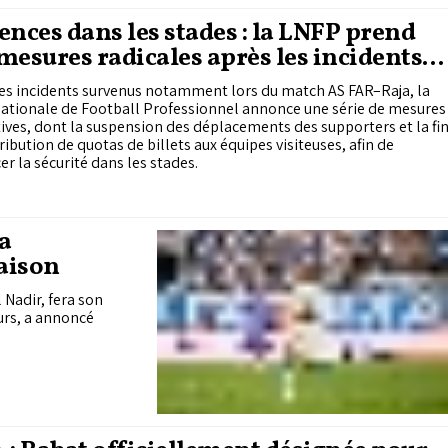
ences dans les stades : la LNFP prend
mesures radicales après les incidents
lassico AS FAR-Raja
es incidents survenus notamment lors du match AS FAR–Raja, la
Nationale de Football Professionnel annonce une série de mesures
tives, dont la suspension des déplacements des supporters et la fi
tribution de quotas de billets aux équipes visiteuses, afin de
er la sécurité dans les stades.
la
saison
 Nadir, fera son
ours, a annoncé