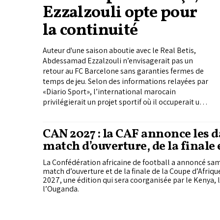
Ezzalzouli opte pour
la continuité
Auteur d'une saison aboutie avec le Real Betis,
Abdessamad Ezzalzouli n’envisagerait pas un
retour au FC Barcelone sans garanties fermes de
temps de jeu. Selon des informations relayées par
«Diario Sport», l’international marocain
privilégierait un projet sportif où il occuperait un
rôle central, plutôt qu’un retour dans un club où il
risquerait de retrouver un statut de remplaçant.
CAN 2027 : la CAF annonce les d
match d’ouverture, de la finale 
éliminatoires
La Confédération africaine de football a annoncé sam
match d’ouverture et de la finale de la Coupe d’Afriq
2027, une édition qui sera coorganisée par le Kenya, 
l’Ouganda.