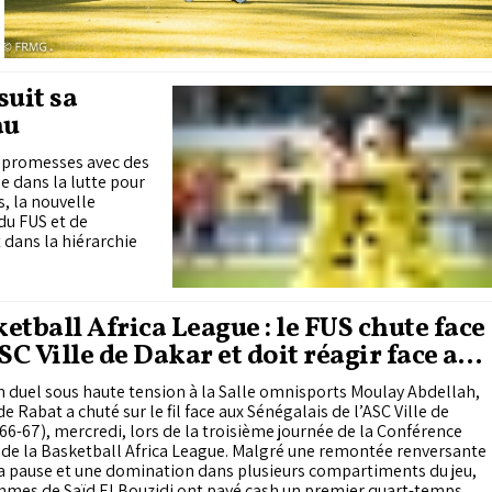
suit sa
au
s promesses avec des
 dans la lutte pour
, la nouvelle
du FUS et de
 dans la hiérarchie
etball Africa League : le FUS chute face
ASC Ville de Dakar et doit réagir face au
 africain et à Al Ahly
 duel sous haute tension à la Salle omnisports Moulay Abdellah,
de Rabat a chuté sur le fil face aux Sénégalais de l’ASC Ville de
66-67), mercredi, lors de la troisième journée de la Conférence
de la Basketball Africa League. Malgré une remontée renversante
a pause et une domination dans plusieurs compartiments du jeu,
mmes de Saïd El Bouzidi ont payé cash un premier quart-temps