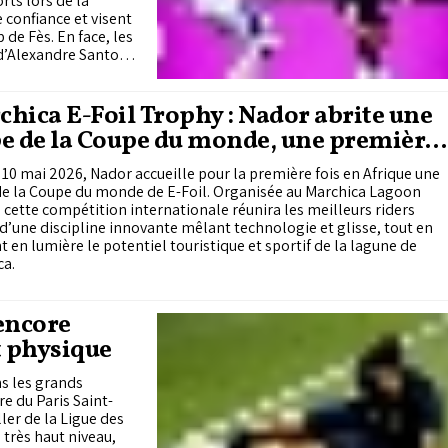
rts lors de la
 confiance et visent
de Fès. En face, les
 d’Alexandre Santos
ce à Yacoub El
ko, Ayoub El Khayati
a RS Berkane reçoit le
hica E-Foil Trophy : Nador abrite une
e de la Coupe du monde, une première
frique
 10 mai 2026, Nador accueille pour la première fois en Afrique une
de la Coupe du monde de E-Foil. Organisée au Marchica Lagoon
 cette compétition internationale réunira les meilleurs riders
d’une discipline innovante mêlant technologie et glisse, tout en
 en lumière le potentiel touristique et sportif de la lagune de
ca.
encore
at physique
s les grands
re du Paris Saint-
ler de la Ligue des
 très haut niveau,