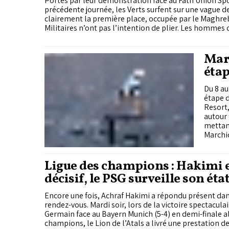
Portés par leur démonstration face au Fath Union Spo
précédente journée, les Verts surfent sur une vague de
clairement la première place, occupée par le Maghreb 
Militaires n’ont pas l’intention de plier. Les hommes
veulent repartir de l’avant après leur nul frustrant fa
Mansour. Mais ils devront composer sans Taoufik Raz
et Zineddine Derrag. Autre affiche à suivre ce jeudi : l
Marc
Kawkab de Marrakech.
étap
en A
Du 8 au
étape 
Resort,
autour 
mettant
Marchi
Ligue des champions : Hakimi 
décisif, le PSG surveille son ét
Encore une fois, Achraf Hakimi a répondu présent dan
rendez-vous. Mardi soir, lors de la victoire spectaculai
Germain face au Bayern Munich (5-4) en demi-finale al
champions, le Lion de l’Atals a livré une prestation de