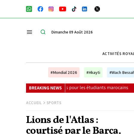
Dimanche 09 Août 2026
ACTIVITÉS ROYA
#Mondial 2026
#Hkayti
#Wach Bessa
res pour les étudiants marocains
|
La Colombie annonce un
BREAKING NEWS
ACCUEIL
SPORTS
Lions de l'Atlas :
courtisé par le Barça,