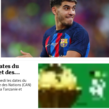
ates du
et des
edi les dates du
ue des Nations (CAN)
la Tanzanie et