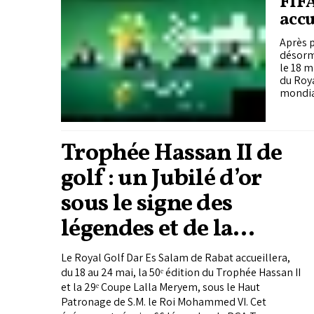
FIFA
accu
Après p
désorma
le 18 m
du Roy
mondia
Trophée Hassan II de
golf : un Jubilé d’or
sous le signe des
légendes et de la
relève
Le Royal Golf Dar Es Salam de Rabat accueillera,
du 18 au 24 mai, la 50ᵉ édition du Trophée Hassan II
et la 29ᵉ Coupe Lalla Meryem, sous le Haut
Patronage de S.M. le Roi Mohammed VI. Cet