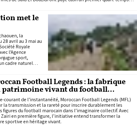
ent raté. Diminué par les blessures, le FUS est désormais dos au
devra livrer bataille face au Club africain et à Al Ahly d’Égypte ce
d pour arracher son ticket pour les play-offs à Kigali.
ition met le
chaouen, la
 28 avril au 3 mai au
Société Royale
avec l'Agence
onjugue sport,
un cadre naturel
ccan Football Legends : la fabrique
 patrimoine vivant du football
ocain
e-courant de l’instantanéité, Moroccan Football Legends (MFL)
r la transmission et la rareté pour inscrire durablement les
 figures du football marocain dans l’imaginaire collectif. Avec
Zaïri en première figure, l’initiative entend transformer la
 sportive en héritage vivant.