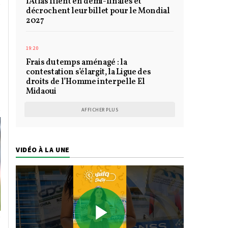
l'Atlas filent en demi-finales et
décrochent leur billet pour le Mondial
2027
19:20
Frais du temps aménagé : la
n
contestation s’élargit, la Ligue des
droits de l’Homme interpelle El
Midaoui
AFFICHER PLUS
VIDÉO À LA UNE