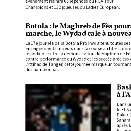
événement réunira 66 légendes du PGA Tour
Champions et 132 joueuses du Ladies European
Tour. Marquée par son Jubilé d’or et l’introduction
du Kids Cup, cette édition met en avant excellence
Botola : le Maghreb de Fès pour
sportive, mixité et transmission aux jeunes
marche, le Wydad cale à nouve
générations.
La 17e journée de la Botola Pro Inwi a tenu toutes se
enseignements majeurs dans la course au titre comme
le podium. Entre la démonstration du Maghreb de Fès
contre-performance du Wydad et les succès précieux 
l’Ittihad de Tanger, cette journée marque un tournant
du championnat.
Bask
à l’
Club
Dans un
le FUS 
Dakar (
Sahara 
après l
les ho