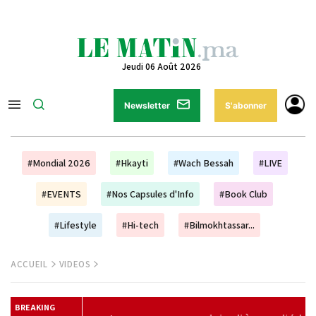
Jeudi 06 Août 2026
Newsletter
S'abonner
#Mondial 2026
#Hkayti
#Wach Bessah
#LIVE
#EVENTS
#Nos Capsules d'Info
#Book Club
#Lifestyle
#Hi-tech
#Bilmokhtassar...
ACCUEIL
VIDEOS
BREAKING