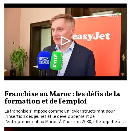
novembre 2025 avec l'Office National Marocain du Tourisme
(ONMT). Cette inauguration, qui intervient alors qu'EasyJet
célèbre ses 20 ans de présence au Maroc, marque une
nouvelle ère pour la connectivité aérienne du Royaume et
pour le développement touristique national.
Franchise au Maroc : les défis de la
formation et de l'emploi
La franchise s’impose comme un levier structurant pour
l’insertion des jeunes et le développement de
l’entrepreneuriat au Maroc. À l’horizon 2030, elle appelle à un
renforcement des compétences, à une meilleure adéquation