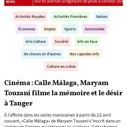
rageuses de jeudi à samedi (alerte météo)
|
El Niño menace
NEWS
Activités Royales
Activités Princières
Nation
Économie
Emploi
Sports
Automobile
Arts Culture
Société
Info en face
De choses et d’autres
Nos capsules info
Culture en scène
Cinéma : Calle Málaga, Maryam
Touzani filme la mémoire et le désir
à Tanger
À l’affiche dans les salles marocaines à partir du 22 avril
courant, «Calle Málaga» de Maryam Touzani s’inscrit dans un
cinéma de l’intime qui interroge la vieillesse, l’attachement