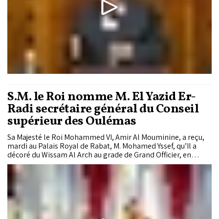
S.M. le Roi nomme M. El Yazid Er-
Radi secrétaire général du Conseil
supérieur des Oulémas
Sa Majesté le Roi Mohammed VI, Amir Al Mouminine, a reçu,
mardi au Palais Royal de Rabat, M. Mohamed Yssef, qu’Il a
décoré du Wissam Al Arch au grade de Grand Officier, en
reconnaissance des éminents services rendus à la Religion, à
la Patrie et au Trône. Le Souverain a également reçu M. El
Yazid Er-Radi, qu’Il a nommé secrétaire général du Conseil
supérieur des Oulémas.