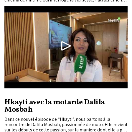
aux lieux et la persistance du désir. Porté par l’actrice
espagnole Carmen Maura, le film ancre son récit à Tanger, où
une femme âgée refuse de quitter l’appartement qui
concentre sa mémoire.
Hkayti avec la motarde Dalila
Mosbah
Dans ce nouvel épisode de “Hkayti”, nous partons à la
rencontre de Dalila Mosbah, passionnée de moto. Elle revient
sur les débuts de cette passion, sur la manière dont elle a pris