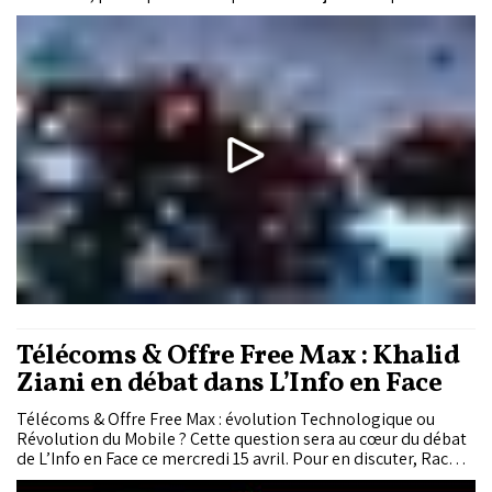
avec une analyse sensible et éclairée des enjeux
environnementaux. Pollution, changements climatiques,
fragilité des écosystèmes marins... un travail qui interpelle et
invite à réfléchir.
Télécoms & Offre Free Max : Khalid
Ziani en débat dans L’Info en Face
Télécoms & Offre Free Max : évolution Technologique ou
Révolution du Mobile ? Cette question sera au cœur du débat
de L’Info en Face ce mercredi 15 avril. Pour en discuter, Rachid
Hallaouy reçoit Khalid Ziani, expert IT et télécoms.