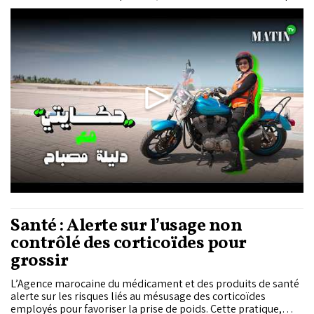
place dans sa vie, et sur les souvenirs marquants de son
voyage sur la mythique Route 66, aux États-Unis. Au fil de la
discussion, Dalila raconte aussi la naissance de son
association “Miss Moto Maroc”, évoque ses exploits sportifs,
partage sa vision d’elle-même dans les années à venir, et
nous parle de la moto de ses rêves.
Santé : Alerte sur l’usage non
contrôlé des corticoïdes pour
grossir
L’Agence marocaine du médicament et des produits de santé
alerte sur les risques liés au mésusage des corticoïdes
employés pour favoriser la prise de poids. Cette pratique,