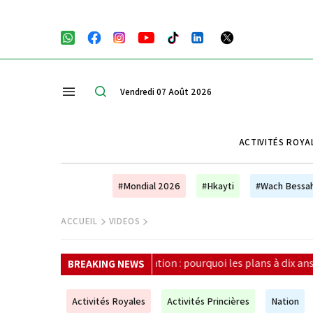
Vendredi 07 Août 2026
ACTIVITÉS ROYA
#Mondial 2026
#Hkayti
#Wach Bessa
ACCUEIL
VIDEOS
ducation : pourquoi les plans à dix ans ne suffisent plus (Unesco)
BREAKING NEWS
Activités Royales
Activités Princières
Nation