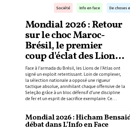
Société
Info en face
De choses e
Mondial 2026 : Retour
sur le choc Maroc-
Brésil, le premier
coup d'éclat des Lions
de l'Atlas
Face à l'armada du Brésil, les Lions de l’Atlas ont
signé un exploit retentissant. Loin de complexer,
la sélection nationale a opposé une rigueur
tactique absolue, annihilant chaque offensive de la
Seleção grâce à un bloc défensif d’une discipline
de fer et un esprit de sacrifice exemplaire. Ce
match nul arraché de haute lutte est bien plus
qu’un simple résultat de parité. C’est un point
Mondial 2026 : Hicham Bensaid
fondateur et ô combien précieux...
débat dans L’Info en Face