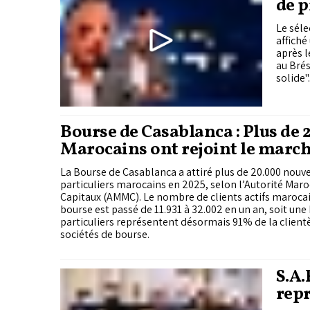
de 
mat
Le sél
affiché
après 
au Brés
Bourse de Casablanca : Plus de 
Marocains ont rejoint le march
La Bourse de Casablanca a attiré plus de 20.000 nouv
particuliers marocains en 2025, selon l’Autorité Mar
Capitaux (AMMC). Le nombre de clients actifs marocai
bourse est passé de 11.931 à 32.002 en un an, soit un
particuliers représentent désormais 91% de la clientè
sociétés de bourse.
S.A.
repr