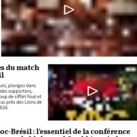
es du match
il
ium, plongez dans
 de sifflet final et
us près des Lions de
2026.
c-Brésil : l'essentiel de la conférence