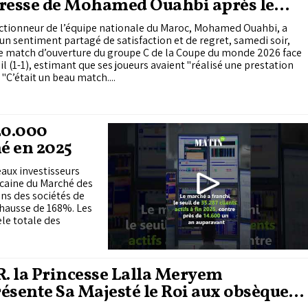
presse de Mohamed Ouahbi après le
ch
ectionneur de l’équipe nationale du Maroc, Mohamed Ouahbi, a
 un sentiment partagé de satisfaction et de regret, samedi soir,
le match d’ouverture du groupe C de la Coupe du monde 2026 face
il (1-1), estimant que ses joueurs avaient "réalisé une prestation
solide". "C’était un beau match....
20.000
é en 2025
eaux investisseurs
ocaine du Marché des
ns des sociétés de
e hausse de 168%. Les
le totale des
R. la Princesse Lalla Meryem
ésente Sa Majesté le Roi aux obsèques