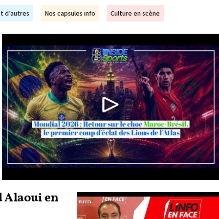
t d’autres
Nos capsules info
Culture en scène
 Alaoui en