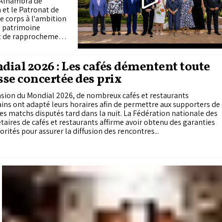
l'Alhambra de
 et le Patronat de
e corps à l'ambition
e patrimoine
et de rapprochement
nus scientifiques et
clairer la
a construction de
ial 2026 : Les cafés démentent toute
e cette inauguration
se concertée des prix
asion du Mondial 2026, de nombreux cafés et restaurants
ns ont adapté leurs horaires afin de permettre aux supporters de
les matchs disputés tard dans la nuit. La Fédération nationale des
taires de cafés et restaurants affirme avoir obtenu des garanties
orités pour assurer la diffusion des rencontres...