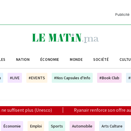
Publicité
C
L
A
LES
NATION
ÉCONOMIE
MONDE
SOCIÉTÉ
CULT
L
L
h
#LIVE
#EVENTS
#Nos Capsules d'Info
#Book Club
#
L
M
M
|
Ryanair renforce son offre au Maroc avec 17 nouvelles lig
B
Économie
Emploi
Sports
Automobile
Arts Culture