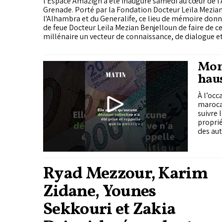
l'Espace Amazigh a été inauguré samedi au cœur de 
Grenade. Porté par la Fondation Docteur Leïla Mezian
l'Alhambra et du Generalife, ce lieu de mémoire donn
de feue Docteur Leïla Mezian Benjelloun de faire de c
millénaire un vecteur de connaissance, de dialogue 
entre les peuples. À travers ses collections, ses conte
sa programmation culturelle, le nouvel espace vient é
contribution amazighe à l'histoire d'Al-Andalus et à l
Mond
l'espace méditerranéen. Le Matin était présent lors d
haus
à Grenade.
À l’occ
marocai
suivre 
proprié
des aut
Ryad Mezzour, Karim
Zidane, Younes
Sekkouri et Zakia