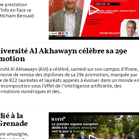
ne prestation
’Info en Face ce
it Hicham Bensaid
iversité Al Akhawayn célèbre sa 29e
motion
rsité Al Akhawayn (AUI) a célébré, samedi sur son campus d’Ifrane,
émonie de remise des diplômes de sa 29e promotion, marquée par
ie de 822 lauréates et lauréats appelés à évoluer dans un monde e
recomposition sous l’effet de l’intelligence artificielle, des
rmations numériques et des...
ié à la
 Grenade
ure amazighe,