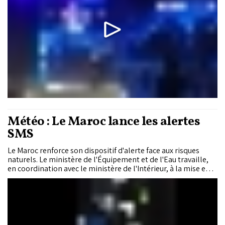
Météo : Le Maroc lance les alertes
SMS
Le Maroc renforce son dispositif d'alerte face aux risques
naturels. Le ministère de l'Équipement et de l'Eau travaille,
en coordination avec le ministère de l'Intérieur, à la mise en
place d'un système d'envoi de SMS aux habitants des zones
menacées, afin de les avertir avant la survenue de
phénomènes...