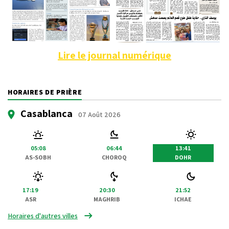
Lire le journal numérique
HORAIRES DE PRIÈRE
Casablanca
07 Août 2026
05:08
06:44
13:41
AS-SOBH
CHOROQ
DOHR
17:19
20:30
21:52
ASR
MAGHRIB
ICHAE
Horaires d'autres villes