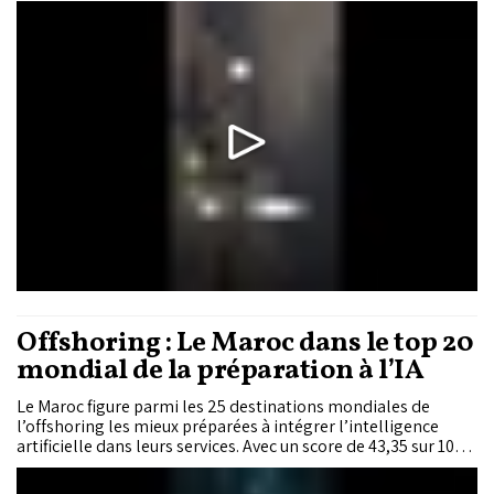
régulièrement au moins 2 à 2,5 litres d'eau par jour pour un
adulte, sans attendre la sensation de soif, tout en privilégiant
l'eau comme boisson de référence.
Offshoring : Le Maroc dans le top 20
mondial de la préparation à l’IA
Le Maroc figure parmi les 25 destinations mondiales de
l’offshoring les mieux préparées à intégrer l’intelligence
artificielle dans leurs services. Avec un score de 43,35 sur 100,
le Royaume occupe la 19e place mondiale, la cinquième en
Afrique et la deuxième dans la région MENA.