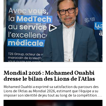
l’arrivée des capitaux privés dans la santé, la croissance
externe et l’implantation directe en Afrique subsaharienne
doivent permettre au groupe d’accélérer une trajectoire qui
affichait...
Mondial 2026 : Mohamed Ouahbi
dresse le bilan des Lions de l'Atlas
Mohamed Ouahbi a exprimé sa satisfaction du parcours des
Lions de l'Atlas au Mondial 2026, estimant que l'équipe a su
imposer son identité de jeu tout au long de la compétition. Le
sélectionneur assume toutefois pleinement l'élimination
face à la France en quarts de finale, reconnaissant que les