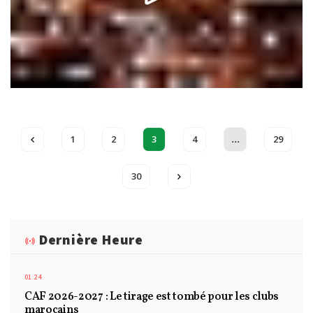
...
1
2
3
4
29
30
Dernière Heure
01:24
CAF 2026-2027 : Le tirage est tombé pour les clubs
marocains