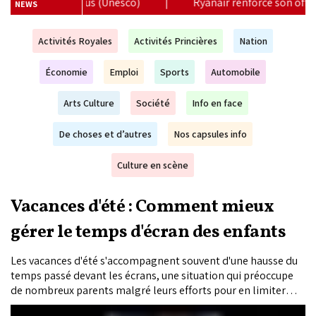
Ryanair renforce son offre au Maroc avec 17 nouvelles lignes p
NEWS
Activités Royales
Activités Princières
Nation
Économie
Emploi
Sports
Automobile
Arts Culture
Société
Info en face
De choses et d’autres
Nos capsules info
Culture en scène
Vacances d'été : Comment mieux
gérer le temps d'écran des enfants
Les vacances d'été s'accompagnent souvent d'une hausse du
temps passé devant les écrans, une situation qui préoccupe
de nombreux parents malgré leurs efforts pour en limiter
l'usage. Selon les spécialistes, cette période de rupture avec