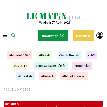
Vendredi 07 Août 2026
Newsletter
S'abonner
#Mondial 2026
#Hkayti
#Wach Bessah
#LIVE
#EVENTS
#Nos Capsules d'Info
#Book Club
#Lifestyle
#Hi-tech
#Bilmokhtassar...
ACCUEIL
VIDEOS
BREAKING