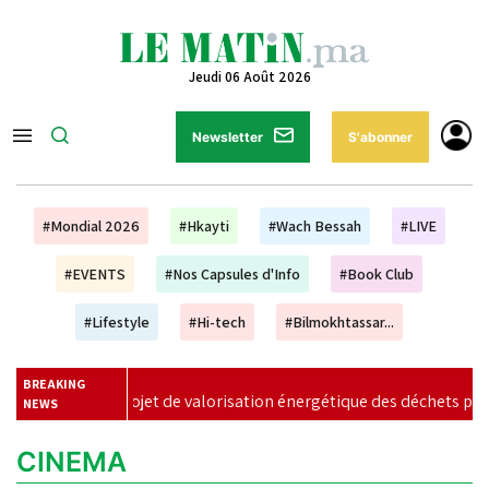
Jeudi 06 Août 2026
Newsletter
S'abonner
#Mondial 2026
#Hkayti
#Wach Bessah
#LIVE
#EVENTS
#Nos Capsules d'Info
#Book Club
#Lifestyle
#Hi-tech
#Bilmokhtassar...
BREAKING
projet de valorisation énergétique des déchets prend forme à Ca
NEWS
CINEMA