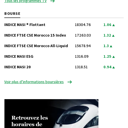
Tous les programmes TV
BOURSE
INDICE MASI ® Flottant
18304.76
1.06
INDICE FTSE CSE Morocco 15 Index
17263.03
1.32
INDICE FTSE CSE Morocco All-Liquid
15678.94
1.3
INDICE MASI ESG
1316.09
1.25
INDICE MASI 20
1318.51
0.94
Voir plus d’informations boursières