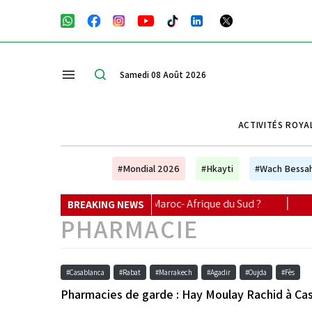
Samedi 08 Août 2026
ACTIVITÉS ROYA
#Mondial 2026
#Hkayti
#Wach Bessa
 suivre le match Maroc- Afrique du Sud ?
|
Sélection Le Mat
BREAKING NEWS
PHARMACIE
#Casablanca
#Rabat
#Marrakech
#Agadir
#Oujda
#Fès
Pharmacies de garde : Hay Moulay Rachid à Ca