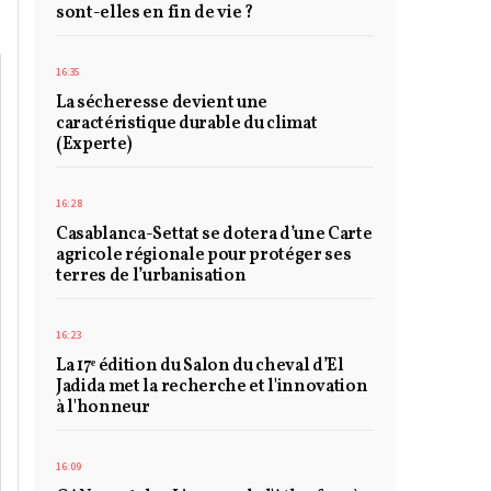
sont-elles en fin de vie ?
16:35
La sécheresse devient une
caractéristique durable du climat
(Experte)
16:28
Casablanca-Settat se dotera d’une Carte
agricole régionale pour protéger ses
terres de l’urbanisation
16:23
La 17ᵉ édition du Salon du cheval d’El
Jadida met la recherche et l'innovation
à l'honneur
16:09