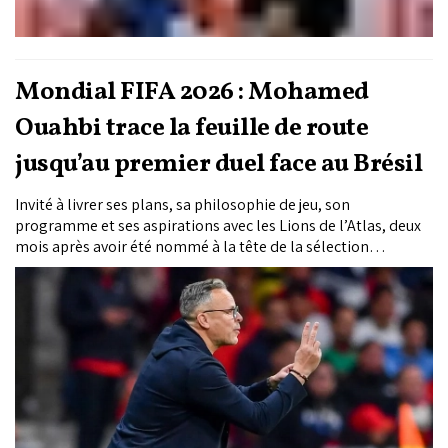
Mondial FIFA 2026 : Mohamed
Ouahbi trace la feuille de route
jusqu’au premier duel face au Brésil
Invité à livrer ses plans, sa philosophie de jeu, son
programme et ses aspirations avec les Lions de l’Atlas, deux
mois après avoir été nommé à la tête de la sélection
nationale A, le coach national Mohamed Ouhabi s’est montré
limpide et perspicace vendredi, lors d’un entretien avec la
chaîne nationale «Arryadia». Le nouveau maître à jouer des
Lions a confié le programme des trois prochaines semaines
dans les moindres détails, tout en assurant que la majeure
partie de la liste des 26 joueurs a déjà été arrêtée.