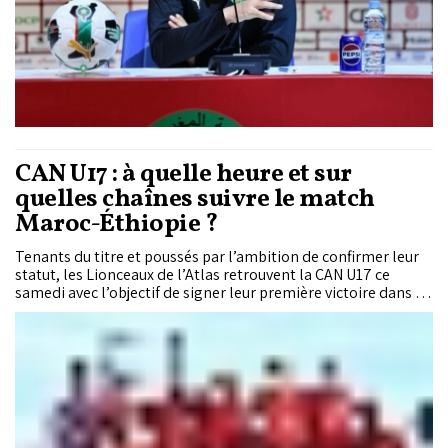
CAN U17 : à quelle heure et sur
quelles chaînes suivre le match
Maroc-Éthiopie ?
Tenants du titre et poussés par l’ambition de confirmer leur
statut, les Lionceaux de l’Atlas retrouvent la CAN U17 ce
samedi avec l’objectif de signer leur première victoire dans la
compétition. Après leur nul face à la Tunisie (1-1), les jeunes
Marocains affrontent une sélection éthiopienne également
en quête d’un premier succès après avoir tenu l’Égypte en
échec (0-0) lors de la première journée.