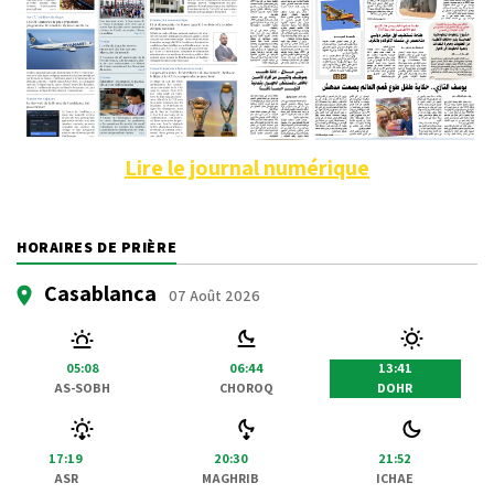
Lire le journal numérique
HORAIRES DE PRIÈRE
Casablanca
07 Août 2026
05:08
06:44
13:41
AS-SOBH
CHOROQ
DOHR
17:19
20:30
21:52
ASR
MAGHRIB
ICHAE