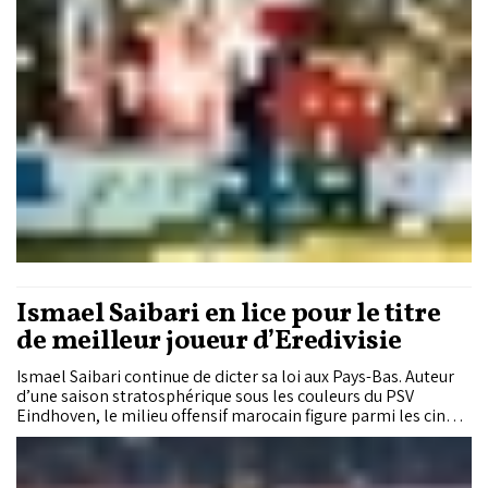
mai 2026 sur le Parcours Rouge du Royal Golf Dar Es Salam à
Rabat.
Ismael Saibari en lice pour le titre
de meilleur joueur d’Eredivisie
Ismael Saibari continue de dicter sa loi aux Pays-Bas. Auteur
d’une saison stratosphérique sous les couleurs du PSV
Eindhoven, le milieu offensif marocain figure parmi les cinq
finalistes pour le prestigieux trophée de Joueur de l’année en
Eredivisie. Une nouvelle consécration individuelle pour le
Lion de l’Atlas, devenu cette saison l’un des visages forts de