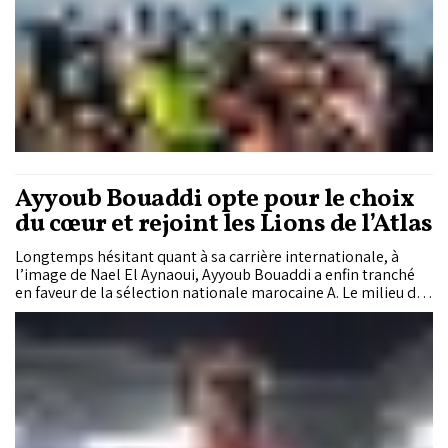
Ayyoub Bouaddi opte pour le choix
du cœur et rejoint les Lions de l’Atlas
Longtemps hésitant quant à sa carrière internationale, à
l’image de Nael El Aynaoui, Ayyoub Bouaddi a enfin tranché
en faveur de la sélection nationale marocaine A. Le milieu de
terrain polyvalent du LOSC, déjà ciblé par les cadors
européens, devrait donc accompagner les Lions de l’Atlas
lors du périple aux USA (Mondial 2026). Le sélectionneur
national dispose désormais d’un atout redoutable en ligne
médiane, de quoi inquiéter des profils comme Rabiae
Hraimate, Noureddine Amrabat ou encore Oussama
Targhaline.