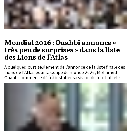
Mondial 2026 : Ouahbi annonce «
très peu de surprises » dans la liste
des Lions de l’Atlas
À quelques jours seulement de l’annonce de la liste finale des
Lions de l’Atlas pour la Coupe du monde 2026, Mohamed
Ouahbi commence déjà à installer sa vision du football et sa
méthode de travail. Contrôle du jeu, intensité tactique,
concurrence ouverte, gestion physique des cadres et
nouveaux choix dans le staff technique… Le nouveau
sélectionneur marocain veut construire une équipe capable
de s’adapter à tous les scénarios avant le grand rendez-vous
américain.