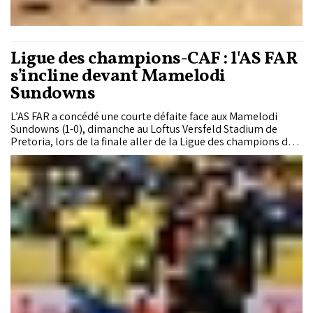
Ligue des champions-CAF : l'AS FAR
s’incline devant Mamelodi
Sundowns
L’AS FAR a concédé une courte défaite face aux Mamelodi
Sundowns (1-0), dimanche au Loftus Versfeld Stadium de
Pretoria, lors de la finale aller de la Ligue des champions de
la CAF. Malgré ce revers, les Militaires restent pleinement en
course avant la manche retour prévue dimanche prochain au
Complexe sportif Prince Moulay Abdellah de Rabat.