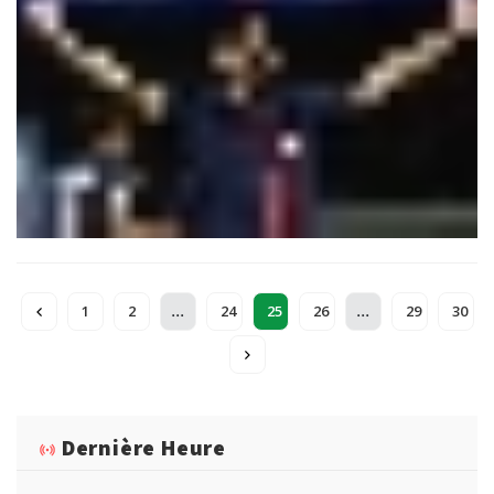
permet au vice-capitaine parisien de devenir le joueur africain
le plus titré de l’histoire avec 18 trophées.
...
...
1
2
24
25
26
29
30
Dernière Heure