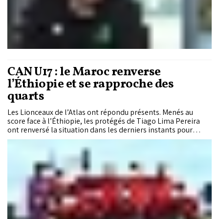
CAN U17 : le Maroc renverse
l’Éthiopie et se rapproche des
quarts
Les Lionceaux de l’Atlas ont répondu présents. Menés au
score face à l’Éthiopie, les protégés de Tiago Lima Pereira
ont renversé la situation dans les derniers instants pour
s’imposer (2-1), samedi au Complexe Mohammed VI de
football à Salé, lors de la deuxième journée de la CAN U17
Maroc 2026. Un succès précieux qui rapproche
considérablement le Maroc de la Coupe du monde U17 au
Qatar.