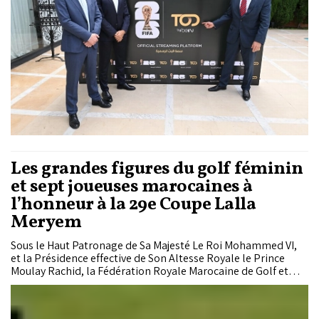
Les grandes figures du golf féminin
et sept joueuses marocaines à
l’honneur à la 29e Coupe Lalla
Meryem
Sous le Haut Patronage de Sa Majesté Le Roi Mohammed VI,
et la Présidence effective de Son Altesse Royale le Prince
Moulay Rachid, la Fédération Royale Marocaine de Golf et
l’Association du Trophée Hassan II de Golf organisent la 29e
édition de la Coupe Lalla Meryem, qui se tiendra du 21 au 23
mai 2026 sur le Parcours Bleu du Royal Golf Dar Es Salam à