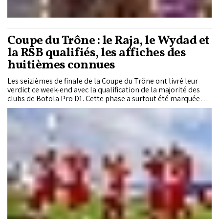
Coupe du Trône : le Raja, le Wydad et
la RSB qualifiés, les affiches des
huitièmes connues
Les seizièmes de finale de la Coupe du Trône ont livré leur
verdict ce week-end avec la qualification de la majorité des
clubs de Botola Pro D1. Cette phase a surtout été marquée
par l’élimination surprise du Maghreb de Fès, leader du
championnat, battu par l’Union Yaacoub El Mansour. Ainsi, les
affiches des huitièmes de finale sont désormais connues, à
l’exception de la rencontre entre l’AS FAR et le Stade
Marocain, reportée en raison de l’engagement des Militaires
en finale de la Ligue des champions africaine.