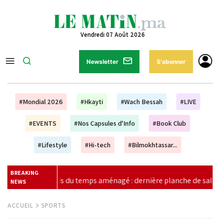
Vendredi 07 Août 2026
Newsletter
S'abonner
#Mondial 2026
#Hkayti
#Wach Bessah
#LIVE
#EVENTS
#Nos Capsules d'Info
#Book Club
#Lifestyle
#Hi-tech
#Bilmokhtassar...
BREAKING
nière planche de salut pour l’université publique, ou premier pas v
NEWS
ACCUEIL
SPORTS