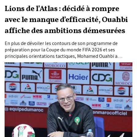
Lions de l’Atlas : décidé à rompre
avec le manque d’efficacité, Ouahbi
affiche des ambitions démesurées
En plus de dévoiler les contours de son programme de
préparation pour la Coupe du monde FIFA 2026 et ses
principales orientations tactiques, Mohamed Ouahbi a
formulé plusieurs promesses. Le nouveau sélectionneur
national s’est engagé à rompre avec les difficultés ayant
marqué la période de son prédécesseur, à commencer par le
manque de réalisme, en affichant des ambitions démesurées
pour le prochain Mondial : «Je crois fermement que nous
pouvons aller au bout et remporter la Coupe du monde !»