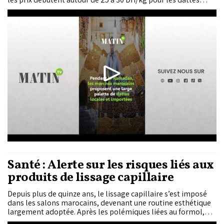
égyptiennes et irakiennes et peuvent atteindre 180 à 220
DH/kg pour l’ajwa saoudienne ou le mejhoul.
Santé : Alerte sur les risques liés aux
produits de lissage capillaire
Depuis plus de quinze ans, le lissage capillaire s’est imposé
dans les salons marocains, devenant une routine esthétique
largement adoptée. Après les polémiques liées au formol,
une nouvelle substance inquiète : l’acide glyoxylique, présent