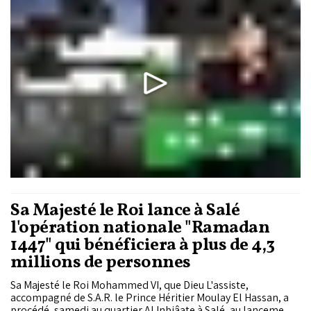
habitations envahies, commerces endommagés, évacuations
préventives... la situation a profondément bouleversé le
quotidien de nombreuses familles. Face à l’ampleur des
dégâts, les autorités ont classé les zones les plus touchées
comme « zones sinistrées ». Une décision qui ouvre la voie à
un ensemble de mesures : aides financières directes aux
familles impactées, mécanismes de recensement des dégâts
sur le terrain, et activation du régime national de couverture
pour les catastrophes naturelles. Dans cette capsule de
"بالمختصر...
Sa Majesté le Roi lance à Salé
l'opération nationale "Ramadan
1447" qui bénéficiera à plus de 4,3
millions de personnes
Sa Majesté le Roi Mohammed VI, que Dieu L'assiste,
accompagné de S.A.R. le Prince Héritier Moulay El Hassan, a
procédé, samedi au quartier Al Inbiâate à Salé, au lancement