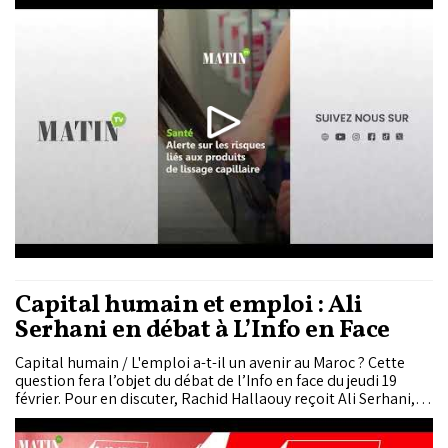
dans plusieurs formules dites « sans formol ». L’Agence
marocaine des médicaments et des produits de santé
(AMMPS) alerte sur un risque rénal potentiel, après des cas
signalés au Maroc et à l’international.
Capital humain et emploi : Ali
Serhani en débat à L’Info en Face
Capital humain / L'emploi a-t-il un avenir au Maroc ? Cette
question fera l’objet du débat de l’Info en face du jeudi 19
février. Pour en discuter, Rachid Hallaouy reçoit Ali Serhani,
directeur général du Cabinet Gesper Services, spécialisé dans
le conseil et le recrutement en ressources humaines.