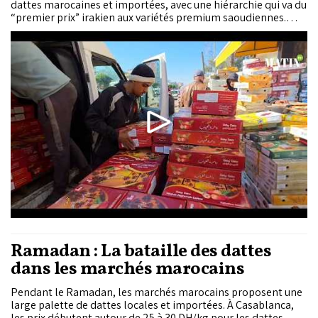
dattes marocaines et importées, avec une hiérarchie qui va du
“premier prix” irakien aux variétés premium saoudiennes.
Entre abondance annoncée de la récolte nationale, hausse
des coûts et encadrement des importations, les
commerçants décrivent un consommateur partagé entre
budget, goût... et réflexe d'encourager le “made in oasis”.
Ramadan : La bataille des dattes
dans les marchés marocains
Pendant le Ramadan, les marchés marocains proposent une
large palette de dattes locales et importées. À Casablanca,
les prix débutent autour de 25 à 30 DH/kg pour les dattes