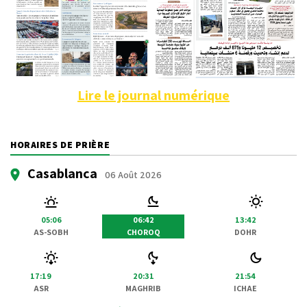
Lire le journal numérique
HORAIRES DE PRIÈRE
Casablanca
06 Août 2026
05:06
06:42
13:42
AS-SOBH
CHOROQ
DOHR
17:19
20:31
21:54
ASR
MAGHRIB
ICHAE