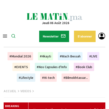
Jeudi 06 Août 2026
Newsletter
S'abonner
#Mondial 2026
#Hkayti
#Wach Bessah
#LIVE
#EVENTS
#Nos Capsules d'Info
#Book Club
#Lifestyle
#Hi-tech
#Bilmokhtassar...
ACCUEIL
VIDEOS
BREAKING