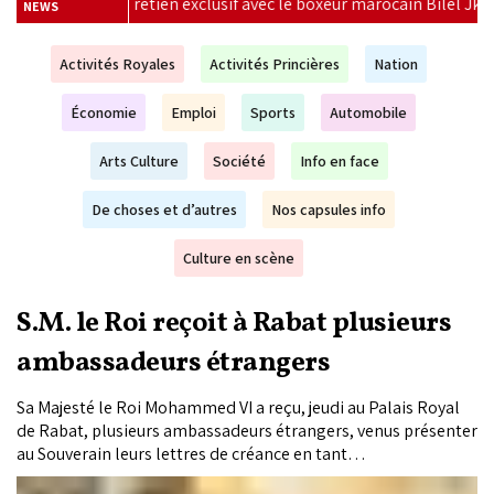
 avec le boxeur marocain Bilel Jkitou
|
Vague de chaleur e
NEWS
Activités Royales
Activités Princières
Nation
Économie
Emploi
Sports
Automobile
Arts Culture
Société
Info en face
De choses et d’autres
Nos capsules info
Culture en scène
S.M. le Roi reçoit à Rabat plusieurs
ambassadeurs étrangers
Sa Majesté le Roi Mohammed VI a reçu, jeudi au Palais Royal
de Rabat, plusieurs ambassadeurs étrangers, venus présenter
au Souverain leurs lettres de créance en tant
qu’ambassadeurs plénipotentiaires et extraordinaires de