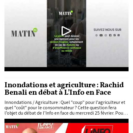
professionnels de santé alertent sur les risques
d’hypoglycémie, d’hyperglycémie ou d’acidocétose en cas de
traitements mal adaptés.
Inondations et agriculture : Rachid
Benali en débat à L’Info en Face
Innondations / Agriculture : Quel "coup" pour l'agriculteur et
quel "coût" pour le consommateur ? Cette question fera
l’objet du débat de l’Info en face du mercredi 25 février. Pour
en discuter, Rachid Hallaouy reçoit Rachid Benali, président
de la COMADER (Confédération Marocaine de l’Agriculture et
du...