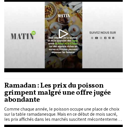
au début du mois, liée à la baisse d’appétit et à la perte d’eau,
puis une stabilisation ou une reprise. Tout dépend de la
qualité et de la quantité des repas entre le Ftour et le S’hour,
car des apports riches en sucres et fritures peuvent dépasser
les besoins.
Ramadan : Les prix du poisson
grimpent malgré une offre jugée
abondante
Comme chaque année, le poisson occupe une place de choix
sur la table ramadanesque. Mais en ce début de mois sacré,
les prix affichés dans les marchés suscitent mécontentement
et interrogations. Selon des données recueillies auprès des