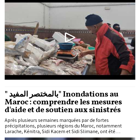
professionnels des marchés de gros, les tarifs varient entre
30 dirhams le kilo pour la sardine et 140...
" بالمختصر المفيد" Inondations au
Maroc : comprendre les mesures
d'aide et de soutien aux sinistrés
Après plusieurs semaines marquées par de fortes
précipitations, plusieurs régions du Maroc, notamment
Larache, Kénitra, Sidi Kacem et Sidi Slimane, ont été
touchées par d’importantes inondations. Montée des eaux,