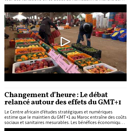
gros de Casablanca, commerçants et consommateurs
décrivent une tension saisonnière liée à la forte demande,
tout en assurant qu’il n’y a pas de pénurie....
Changement d’heure : Le débat
relancé autour des effets du GMT+1
Le Centre africain d’études stratégiques et numériques
estime que le maintien du GMT+1 au Maroc entraîne des coûts
sociaux et sanitaires mesurables. Les bénéfices économiques
se limiteraient surtout à la synchronisation avec l’Union