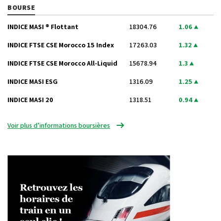
BOURSE
INDICE MASI ® Flottant
18304.76
1.06
INDICE FTSE CSE Morocco 15 Index
17263.03
1.32
INDICE FTSE CSE Morocco All-Liquid
15678.94
1.3
INDICE MASI ESG
1316.09
1.25
INDICE MASI 20
1318.51
0.94
Voir plus d’informations boursières