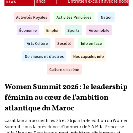
Entretien exclusif avec le boxeur marocain Bilel Jkitou
|
NEWS
Activités Royales
Activités Princières
Nation
Économie
Emploi
Sports
Automobile
Arts Culture
Société
Info en face
De choses et d’autres
Nos capsules info
Culture en scène
Women Summit 2026 : le leadership
féminin au cœur de l'ambition
atlantique du Maroc
Casablanca a accueilli les 25 et 26 juin la 4e édition du Women
Summit, sous la présidence d'honneur de S.A.R. la Princesse
Lalla Meryem. Deux jours durant, ministres, diplomates et