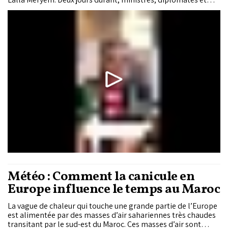
dirigeants d'institutions publiques ont fait du leadership
féminin une pièce maîtresse de l'Initiative atlantique voulue
par S.M. le Roi Mohammed VI, et de l'accès au financement le
test grandeur nature de cette ambition.
Météo : Comment la canicule en
Europe influence le temps au Maroc
La vague de chaleur qui touche une grande partie de l’Europe
est alimentée par des masses d’air sahariennes très chaudes
transitant par le sud-est du Maroc. Ces masses d’air sont