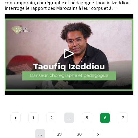
contemporain, chorégraphe et pédagogue Taoufiq Izeddiou
interroge le rapport des Marocains à leur corps et à
l'expression corporelle. Entre héritages culturels, tabous
persistants et espaces de liberté encore peu explorés, il livre
une réflexion sensible sur la place...
...
1
2
5
6
7
...
29
30