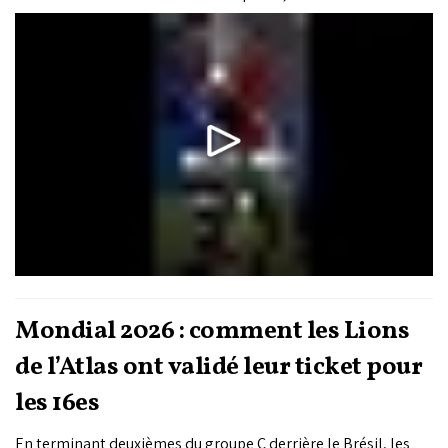
ont renversé la rencontre grâce aux buts d’Achraf Hakimi,
Ismaël Saibari, Soufiane Rahimi et Yassine Gessime.
Mondial 2026 : comment les Lions
de l’Atlas ont validé leur ticket pour
les 16es
En terminant deuxièmes du groupe C derrière le Brésil, les