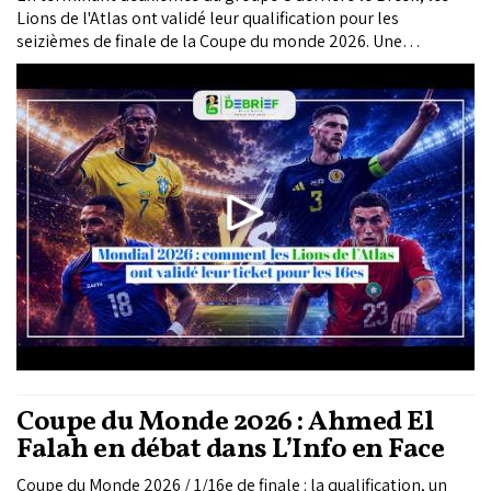
Lions de l'Atlas ont validé leur qualification pour les
seizièmes de finale de la Coupe du monde 2026. Une
deuxième qualification consécutive pour le Maroc, qui
conduira les protégés de Mohamed Ouahbi à Monterrey, au
Mexique, théâtre du prochain rendez-vous des Lions. Un
retour hautement symbolique, quarante ans après l'épopée
de Mexico 1986, lorsque la sélection...
Coupe du Monde 2026 : Ahmed El
Falah en débat dans L’Info en Face
Coupe du Monde 2026 / 1/16e de finale : la qualification, un