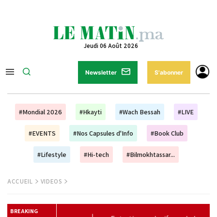
Jeudi 06 Août 2026
Newsletter
S'abonner
#Mondial 2026
#Hkayti
#Wach Bessah
#LIVE
#EVENTS
#Nos Capsules d'Info
#Book Club
#Lifestyle
#Hi-tech
#Bilmokhtassar...
ACCUEIL
VIDEOS
BREAKING