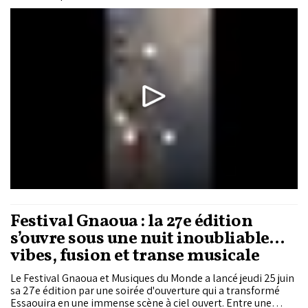
piégées par un « dôme de chaleur », un puissant système de
hautes pressions qui maintient des températures élevées sur
le bassin méditerranéen.
Festival Gnaoua : la 27e édition
s’ouvre sous une nuit inoubliable…
vibes, fusion et transe musicale
Le Festival Gnaoua et Musiques du Monde a lancé jeudi 25 juin
sa 27e édition par une soirée d'ouverture qui a transformé
Essaouira en une immense scène à ciel ouvert. Entre une