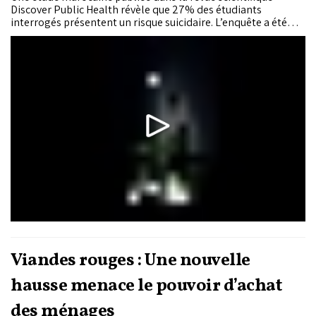
Discover Public Health révèle que 27% des étudiants
interrogés présentent un risque suicidaire. L’enquête a été
menée auprès de 1.191 étudiants de l’Université Abdelmalek
Essaâdi de Tétouan, issus de six établissements
d’enseignement supérieur.
Viandes rouges : Une nouvelle
hausse menace le pouvoir d’achat
des ménages