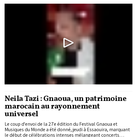
longue parade populaire, une création musicale inédite
réunissant des artistes du Maroc, du Rwanda, de l'Inde et
d'Europe, puis des concerts de Maâlems...
Neila Tazi : Gnaoua, un patrimoine
marocain au rayonnement
universel
Le coup d'envoi de la 27e édition du Festival Gnaoua et
Musiques du Monde a été donné, jeudi à Essaouira, marquant
le début de célébrations intenses mélangeant concerts