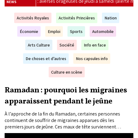
uses de jeudi à samedi (alerte météo)
|
El Niño menace d'
NEWS
Activités Royales
Activités Princières
Nation
Économie
Emploi
Sports
Automobile
Arts Culture
Société
Info en face
De choses et d’autres
Nos capsules info
Culture en scène
Ramadan : pourquoi les migraines
apparaissent pendant le jeûne
À l’approche de la fin du Ramadan, certaines personnes
continuent de souffrir de migraines apparues dès les
premiers jours de jeûne. Ces maux de tête surviennent
souvent en fin de journée, quelques heures avant la rupture du