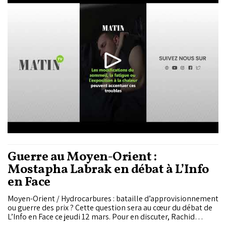
jeûne. Les médecins expliquent que les changements de
rythme liés au Ramadan peuvent favoriser l’apparition de
crises.
Guerre au Moyen-Orient :
Mostapha Labrak en débat à L’Info
en Face
Moyen-Orient / Hydrocarbures : bataille d’approvisionnement
ou guerre des prix ? Cette question sera au cœur du débat de
L’Info en Face ce jeudi 12 mars. Pour en discuter, Rachid
Hallaouy reçoit Mostapha Labrak, CEO d’Energysium