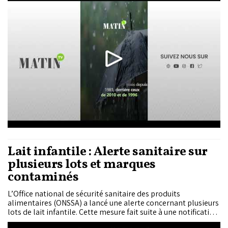
Marquée par une fréquence record de jours de pluie, des
chutes de neige importantes et des épisodes thermiques
contrastés, la saison 2025-2026 se classe au troisième rang
des hivers les plus arrosés depuis 1981, derrière ceux de 2010
et 1996.
Lait infantile : Alerte sanitaire sur
plusieurs lots et marques
contaminés
L’Office national de sécurité sanitaire des produits
alimentaires (ONSSA) a lancé une alerte concernant plusieurs
lots de lait infantile. Cette mesure fait suite à une notification
internationale signalant un risque sanitaire lié à la présence