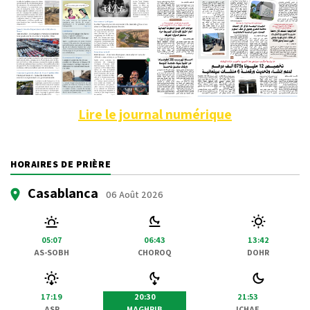
Lire le journal numérique
HORAIRES DE PRIÈRE
Casablanca
06 Août 2026
05:07
06:43
13:42
AS-SOBH
CHOROQ
DOHR
17:19
20:30
21:53
ASR
MAGHRIB
ICHAE