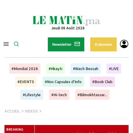
Jeudi 06 Août 2026
Newsletter
S'abonner
#Mondial 2026
#Hkayti
#Wach Bessah
#LIVE
#EVENTS
#Nos Capsules d'Info
#Book Club
#Lifestyle
#Hi-tech
#Bilmokhtassar...
ACCUEIL
VIDEOS
BREAKING