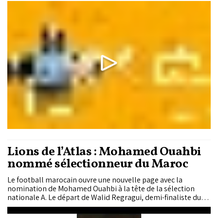
Maroc. Dans cet épisode de « Wach Bessah », nous allons
examiner si les prix des carburants pourraient connaître une
hausse.
Lions de l’Atlas : Mohamed Ouahbi
nommé sélectionneur du Maroc
Le football marocain ouvre une nouvelle page avec la
nomination de Mohamed Ouahbi à la tête de la sélection
nationale A. Le départ de Walid Regragui, demi-finaliste du
Mondial 2022, a été marqué par un hommage officiel au
Complexe Mohammed VI de football.