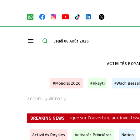
Jeudi 06 Août 2026
ACTIVITÉS ROYA
#Mondial 2026
#Hkayti
#Wach Bessa
ACCUEIL
VIDEOS
a polémique sur l'ouverture aux investisseurs privés
|
Les b
BREAKING NEWS
Activités Royales
Activités Princières
Nation