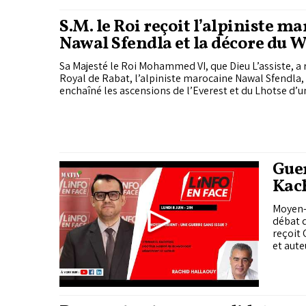
S.M. le Roi reçoit l’alpiniste m
Nawal Sfendla et la décore du 
Moukafaa Al Watania de l’ordre
Sa Majesté le Roi Mohammed VI, que Dieu L’assiste, a r
Royal de Rabat, l’alpiniste marocaine Nawal Sfendla
enchaîné les ascensions de l’Everest et du Lhotse d’un
Gue
Kach
Moyen-O
débat d
reçoit
et aute