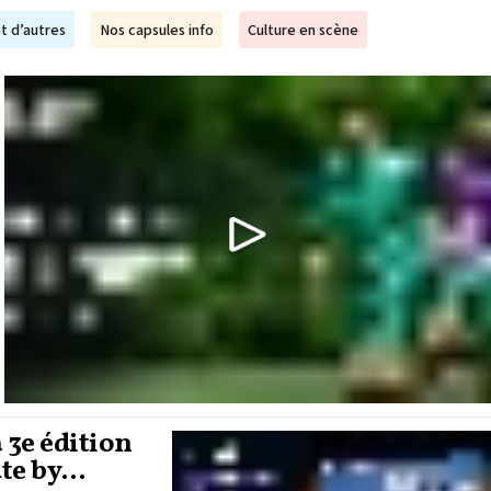
t d’autres
Nos capsules info
Culture en scène
a 3e édition
ute by