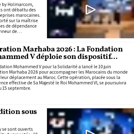
ute by Holmarcom,
ts ont débattu des
treprises marocaines.
rté sur la maîtrise
ques de dépendance
onneur de
am a alerté sur une
elé les entreprises à
limiter à
ration Marhaba 2026 : La Fondation
ammed V déploie son dispositif
cueil des Marocains du monde
ation Mohammed V pour la Solidarité a lancé le 10 juin
ation Marhaba 2026 pour accompagner les Marocains du monde
 leur déplacement au Maroc. Cette opération, placée sous la
nce effective de Sa Majesté le Roi Mohammed VI, se poursuivra
u 15 septembre.
dition sous
y se sont ouverts