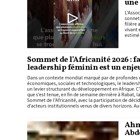
une 
L’Assoc
sonnett
filière
vivant 
estimé 
Sommet de l’Africanité 2026 : fa
leadership féminin est un enje
pour l'Afrique
Dans un contexte mondial marqué par de profondes
économiques, sociales et technologiques, le leader
un levier structurant du développement en Afrique. C’
que s’est tenue, en fin de semaine dernière à Rabat, la
Sommet de l’Africanité, avec la participation de décid
d'acteurs institutionnels venus de divers horizons. A
et des constats, cette rencontre a surtout mis en lum
forte : le temps est venu de passer des discours aux ac
participantes ont ainsi lancé un appel unanime à l’act
Ahm
gouvernements, institutions, partenaires internationa
Abde
société civile à transformer les recommandations for