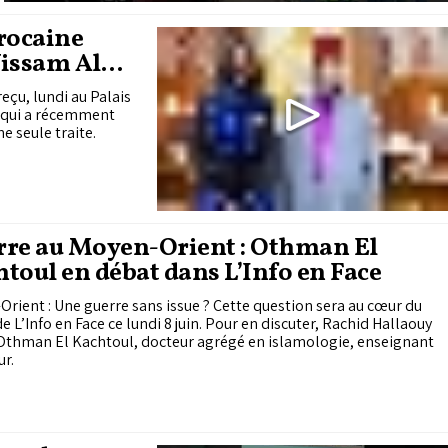
arocaine
Wissam Al
 d’Officier
eçu, lundi au Palais
, qui a récemment
e seule traite.
rre au Moyen-Orient : Othman El
toul en débat dans L’Info en Face
rient : Une guerre sans issue ? Cette question sera au cœur du
e L’Info en Face ce lundi 8 juin. Pour en discuter, Rachid Hallaouy
 Othman El Kachtoul, docteur agrégé en islamologie, enseignant
ur.