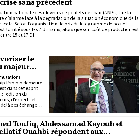
crise sans précédent
iation nationale des éleveurs de poulets de chair (ANPC) tire la
e d’alarme face à la dégradation de la situation économique de la
 avicole. Selon l’organisation, le prix du kilogramme de poulet
est tombé sous les 7 dirhams, alors que son coût de production est
entre 15 et 17 DH.
voriser le
u majeur
 mutations
ship féminin demeure
est dans cet esprit
 5ᵉ édition du
eurs, d'experts et
u-delà des échanges
ière une conviction
tes. Les
ion, invitant
ed Toufiq, Abdessamad Kayouh et
ux, secteur privé et
llatif Ouahbi répondent aux
mulées en...