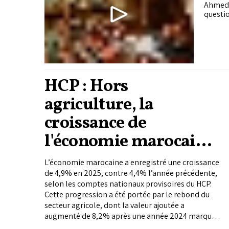
ques
Ahmed 
questio
HCP : Hors
agriculture, la
croissance de
l'économie marocaine
a ralenti en 2025
L’économie marocaine a enregistré une croissance
de 4,9% en 2025, contre 4,4% l’année précédente,
selon les comptes nationaux provisoires du HCP.
Cette progression a été portée par le rebond du
secteur agricole, dont la valeur ajoutée a
augmenté de 8,2% après une année 2024 marquée
par un recul.