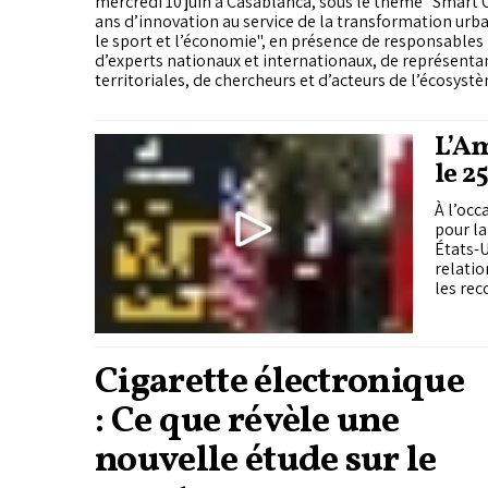
mercredi 10 juin à Casablanca, sous le thème "Smart 
ans d’innovation au service de la transformation urba
le sport et l’économie", en présence de responsables 
d’experts nationaux et internationaux, de représentan
territoriales, de chercheurs et d’acteurs de l’écosyst
L’Am
le 2
amé
À l’occ
pour la
États-U
relatio
les rec
Cigarette électronique
: Ce que révèle une
nouvelle étude sur le