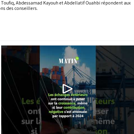
tions des conseillers
Toufiq, Abdessamad Kayouh et Abdellatif Ouahbi répondent aux
ns des conseillers.