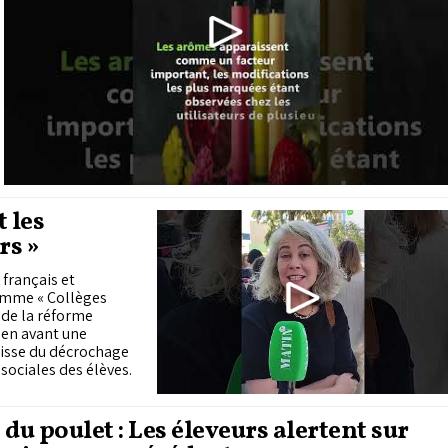
 les
rs »
français et
ramme « Collèges
 de la réforme
 en avant une
aisse du décrochage
ociales des élèves.
 du poulet : Les éleveurs alertent sur