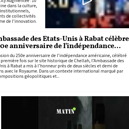
City Augmentée : 10
ine dans la culture,
institutionnels,
ts de collectivités
ème de l’innovation.
bassade des États-Unis à Rabat célèbre
50e anniversaire de l’indépendance
ricaine
asion du 250e anniversaire de l’indépendance américaine, célébré
 première fois sur le site historique de Chellah, l’Ambassade des
nis à Rabat a mis à l’honneur près de deux siècles et demi de
ns avec le Royaume. Dans un contexte international marqué par
ompositions géopolitiques et...