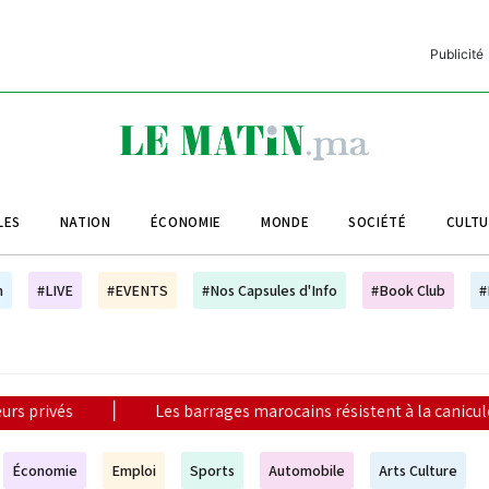
Publicité
C
L
A
LES
NATION
ÉCONOMIE
MONDE
SOCIÉTÉ
CULT
L
L
h
#LIVE
#EVENTS
#Nos Capsules d'Info
#Book Club
#
L
M
M
arrages marocains résistent à la canicule grâce à des réserves hi
B
Économie
Emploi
Sports
Automobile
Arts Culture