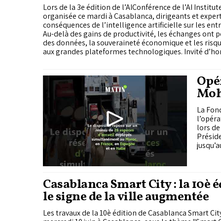
Holmarcom
Lors de la 3e édition de l’AIConférence de l’AI Instit
organisée ce mardi à Casablanca, dirigeants et exper
conséquences de l’intelligence artificielle sur les en
Au-delà des gains de productivité, les échanges ont po
des données, la souveraineté économique et les ris
aux grandes plateformes technologiques. Invité d’h
l’événement, l’expert en stratégie et IA Không-Lô Ph
possible «défaite cognitive» des organisations et app
construire leurs propres usages de l’IA plutôt qu’à se 
Opé
consommer des solutions développées ailleurs.
Moh
d’ac
La Fond
l’opér
lors de
Préside
jusqu’a
Casablanca Smart City : la 10è é
le signe de la ville augmentée
Les travaux de la 10è édition de Casablanca Smart Cit