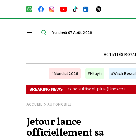
Vendredi 07 Août 2026
ACTIVITÉS ROYA
#Mondial 2026
#Hkayti
#Wach Bessa
x ans ne suffisent plus (Unesco)
|
Ryanair renforce son off
BREAKING NEWS
ACCUEIL
AUTOMOBILE
Jetour lance
officiellement sa