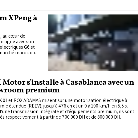
om XPeng à
, au cœur de
n ligne avec son
lectriques G6 et
 marché marocain.
Motor s’installe à Casablanca avec un
wroom premium
X 01 et ROX ADAMAS misent sur une motorisation électrique à
ie étendue (REEV), jusqu’à 476 ch et un 0 à 100 km/h en 5,5 s.
’une transmission intégrale et d’équipements premium, ils sont
s respectivement à partir de 700.000 DH et de 800.000 DH.