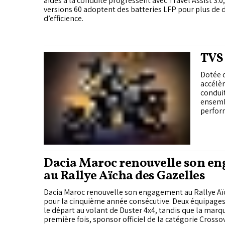
aides à la conduite progressent avec Travel Assist 3.0,
versions 60 adoptent des batteries LFP pour plus de d
d’efficience.
TVS 
Dotée 
accélèr
conduit
ensemb
perfor
Dacia Maroc renouvelle son e
au Rallye Aïcha des Gazelles
Dacia Maroc renouvelle son engagement au Rallye Aï
pour la cinquième année consécutive. Deux équipage
le départ au volant de Duster 4x4, tandis que la marqu
première fois, sponsor officiel de la catégorie Crossov