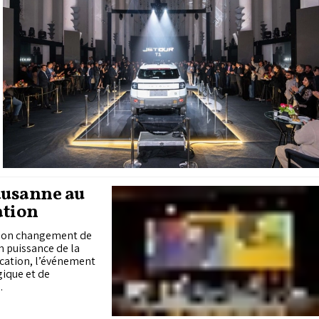
ausanne au
ation
 son changement de
 puissance de la
fication, l’événement
gique et de
.