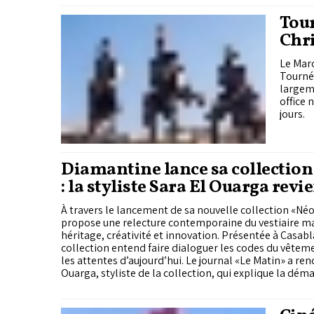
Tour
Chri
Le Maro
Tournée
largeme
office 
jours.
Diamantine lance sa collection
: la styliste Sara El Ouarga revie
démarche créative
À travers le lancement de sa nouvelle collection «Né
propose une relecture contemporaine du vestiaire ma
héritage, créativité et innovation. Présentée à Casabl
collection entend faire dialoguer les codes du vêtem
les attentes d’aujourd’hui. Le journal «Le Matin» a ren
Ouarga, styliste de la collection, qui explique la dém
guidé ce projet, son attachement au patrimoine maro
de le faire évoluer sans en altérer l’identité.