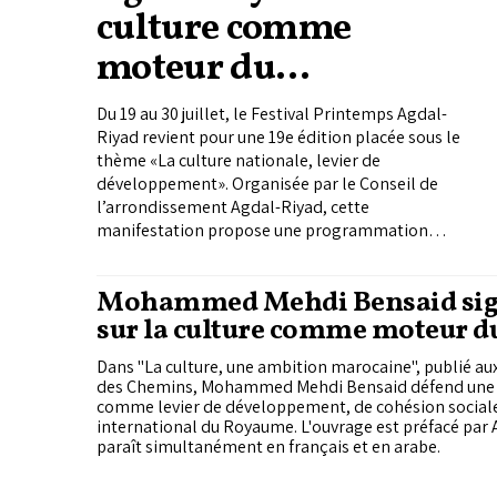
culture comme
moteur du
développement local
Du 19 au 30 juillet, le Festival Printemps Agdal-
Riyad revient pour une 19e édition placée sous le
thème «La culture nationale, levier de
développement». Organisée par le Conseil de
l’arrondissement Agdal-Riyad, cette
manifestation propose une programmation
éclectique mêlant débats, patrimoine, formation,
innovation, spectacles et concerts, avec l’ambition
Mohammed Mehdi Bensaid sign
de faire de la culture un moteur de développement
sur la culture comme moteur d
territorial et de participation citoyenne.
développement du Maroc
Dans "La culture, une ambition marocaine", publié aux
des Chemins, Mohammed Mehdi Bensaid défend une vi
comme levier de développement, de cohésion social
international du Royaume. L'ouvrage est préfacé par 
paraît simultanément en français et en arabe.