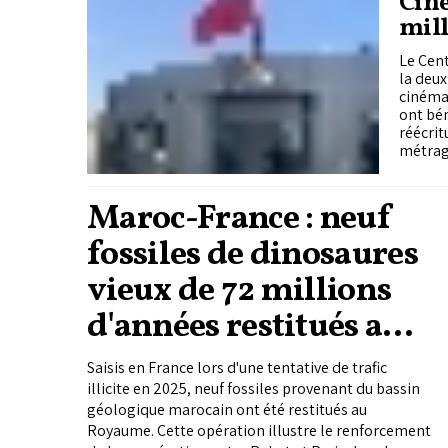
Ciné
mill
nou
Le Cent
la deux
cinémat
ont bén
réécrit
métrage
Maroc-France : neuf
fossiles de dinosaures
vieux de 72 millions
d'années restitués au
Royaume
Saisis en France lors d'une tentative de trafic
illicite en 2025, neuf fossiles provenant du bassin
géologique marocain ont été restitués au
Royaume. Cette opération illustre le renforcement