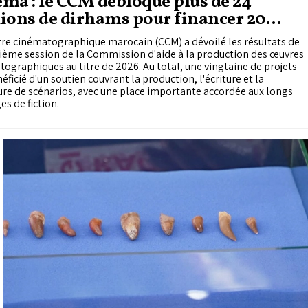
ma : le CCM débloque plus de 24
ions de dirhams pour financer 20
veaux projets
re cinématographique marocain (CCM) a dévoilé les résultats de
ième session de la Commission d'aide à la production des œuvres
ographiques au titre de 2026. Au total, une vingtaine de projets
éficié d'un soutien couvrant la production, l'écriture et la
ure de scénarios, avec une place importante accordée aux longs
s de fiction.