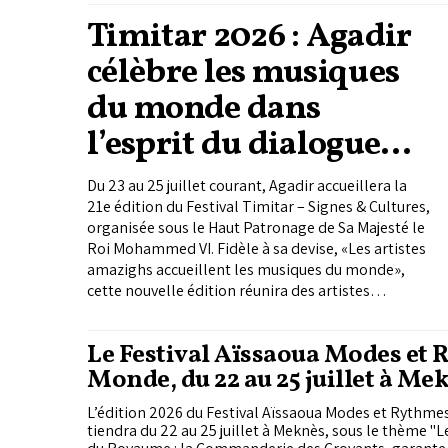
Timitar 2026 : Agadir
célèbre les musiques
du monde dans
l’esprit du dialogue
des cultures
Du 23 au 25 juillet courant, Agadir accueillera la
21e édition du Festival Timitar – Signes & Cultures,
organisée sous le Haut Patronage de Sa Majesté le
Roi Mohammed VI. Fidèle à sa devise, «Les artistes
amazighs accueillent les musiques du monde»,
cette nouvelle édition réunira des artistes
amazighs, marocains, africains, arabes et
internationaux autour d’une programmation où se
Le Festival Aïssaoua Modes et
croisent traditions, créations contemporaines et
Monde, du 22 au 25 juillet à Me
dialogues culturels.
L’édition 2026 du Festival Aïssaoua Modes et Rythme
tiendra du 22 au 25 juillet à Meknès, sous le thème "Le