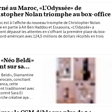
né au Maroc, «L’Odyssée» de
stopher Nolan triomphe au box-office
c est à l'affiche du nouveau triomphe de Christopher Nolan.
 en partie à Aït Ben Haddou et Essaouira, «L'Odyssée» a
nt dépassé les attentes en s'offrant la première place du box-
nord-américain avec 124,5 millions de dollars récoltés en trois
 «Néo Beldi»
nt sur sa
o Beldi», Diamantine
rocain, conciliant
anca, cette
ent traditionnel avec
contré Sara El
arche créative ayant
cain et sa volonté