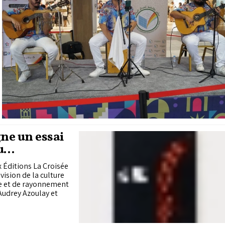
e un essai
u
 Éditions La Croisée
sion de la culture
e et de rayonnement
Audrey Azoulay et