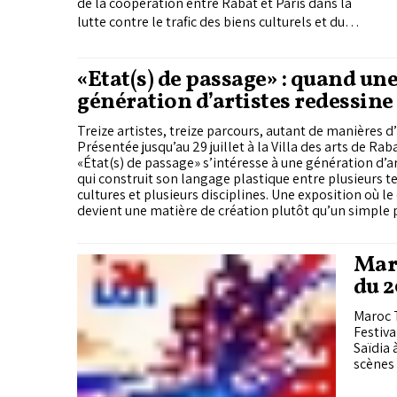
de la coopération entre Rabat et Paris dans la
lutte contre le trafic des biens culturels et du
patrimoine naturel.
«État(s) de passage» : quand un
génération d’artistes redessine 
frontières de la création
Treize artistes, treize parcours, autant de manières 
Présentée jusqu’au 29 juillet à la Villa des arts de Rab
«État(s) de passage» s’intéresse à une génération d’a
qui construit son langage plastique entre plusieurs te
cultures et plusieurs disciplines. Une exposition où 
devient une matière de création plutôt qu’un simple p
Maro
du 2
Maroc T
Festiva
Saïdia 
scènes