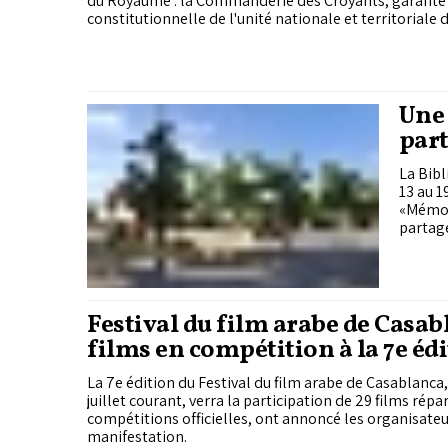
du Royaume : la Commanderie des Croyants, garante s
constitutionnelle de l'unité nationale et territoriale
Une 
part
Akh
La Bib
13 au 1
«Mémoir
partagé
Festival du film arabe de Casabl
films en compétition à la 7e éd
La 7e édition du Festival du film arabe de Casablanca,
juillet courant, verra la participation de 29 films répa
compétitions officielles, ont annoncé les organisateu
manifestation.