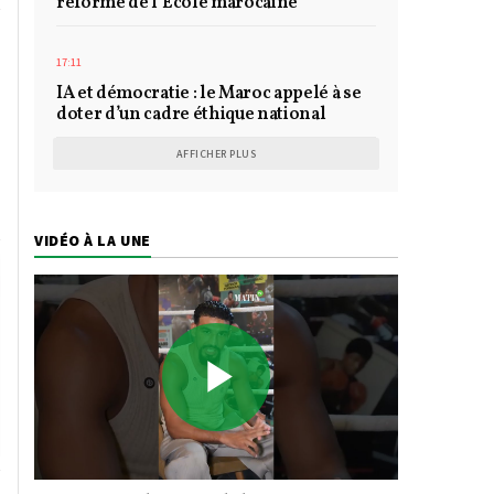
réforme de l’École marocaine
17:11
IA et démocratie : le Maroc appelé à se
doter d’un cadre éthique national
AFFICHER PLUS
VIDÉO À LA UNE
Play