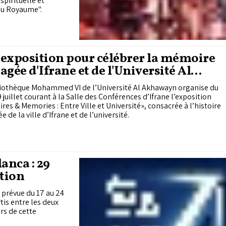
pirituelle et
 du Royaume".
exposition pour célébrer la mémoire
agée d'Ifrane et de l'Université Al
awayn
liothèque Mohammed VI de l’Université Al Akhawayn organise du
9 juillet courant à la Salle des Conférences d’Ifrane l’exposition
es & Memories : Entre Ville et Université», consacrée à l’histoire
e de la ville d’Ifrane et de l’université.
anca : 29
ition
 prévue du 17 au 24
rtis entre les deux
rs de cette