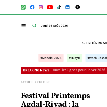
Jeudi 06 Août 2026
ACTIVITÉS ROYA
#Mondial 2026
#Hkayti
#Wach Bessa
7 nouvelles lignes pour l'hiver 2026
|
Éducation : pourquoi
BREAKING NEWS
ACCUEIL
CULTURE
Festival Printemps
Agdal-Riyad : la