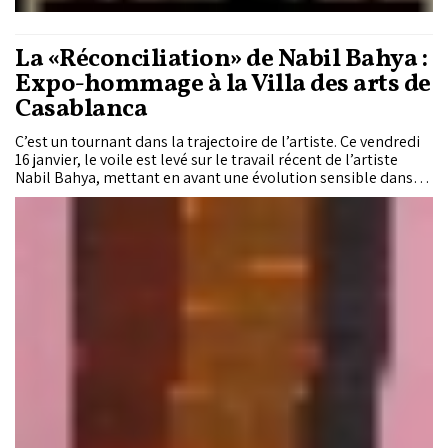
La «Réconciliation» de Nabil Bahya :
Expo-hommage à la Villa des arts de
Casablanca
C’est un tournant dans la trajectoire de l’artiste. Ce vendredi
16 janvier, le voile est levé sur le travail récent de l’artiste
Nabil Bahya, mettant en avant une évolution sensible dans
son langage pictural. Dans «Réconciliation», l’artiste explore
le geste et la couleur dans le dépouillement et l’intimité.
Dans le parcours de chaque artiste, l’évolution du geste et/ou
de l’intention revêt une importance capitale. Elle consolide
l’affirmation de son identité picturale propre, tout en traçant
une perspective de création pour les temps à venir. C’est ainsi
qu’est présentée l’exposition «Réconciliation» : «Un tournant
majeur, une inflexion formelle et existentielle».