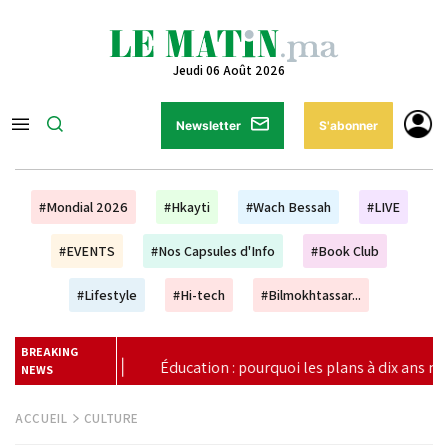
Jeudi 06 Août 2026
Newsletter
S'abonner
#Mondial 2026
#Hkayti
#Wach Bessah
#LIVE
#EVENTS
#Nos Capsules d'Info
#Book Club
#Lifestyle
#Hi-tech
#Bilmokhtassar...
BREAKING
les plans à dix ans ne suffisent plus (Unesco)
|
Vague de c
NEWS
ACCUEIL
CULTURE