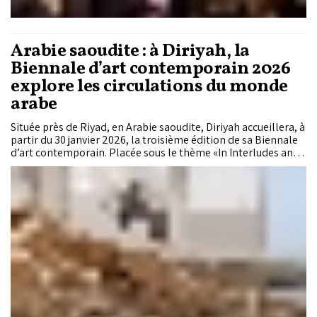
Arabie saoudite : à Diriyah, la
Biennale d’art contemporain 2026
explore les circulations du monde
arabe
Située près de Riyad, en Arabie saoudite, Diriyah accueillera, à
partir du 30 janvier 2026, la troisième édition de sa Biennale
d’art contemporain. Placée sous le thème «In Interludes and
Transitions», la manifestation réunira plus de 65 artistes
issus de 37 pays et explorera, à travers des pratiques
artistiques pluridisciplinaires, les notions de circulation, de
migration et de mémoire au cœur du monde arabe
contemporain.