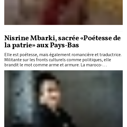
Nisrine Mbarki, sacrée «Poétesse de
la patrie» aux Pays-Bas
Elle est poétesse, mais également romancière et traductrice.
Militante sur les fronts culturels comme politiques, elle
brandit le mot comme arme et armure. La maroco-
néerlandaise Nisrine Mbarki Ben Ayad vient d’être sacrée
«Poétesse de la patrie» aux Pays-Bas. Cette distinction
prestigieuse consacre, ainsi, une œuvre exigeante et
profondément humaine, à la croisée des langues, des
cultures et des imaginaires. Entre engagement littéraire et
espoir de rapprochement entre le Maroc et les Pays-Bas,
portrait d’une voix qui compte sur la scène littéraire
contemporaine.