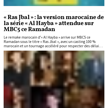
« Ras Jbal » : la version marocaine de
la série « Al Hayba » attendue sur
MBC5 ce Ramadan
Le remake marocain d’« Al Hayba » arrive sur MBC5 ce
Ramadan sous le titre « Ras Jbal », avec un casting 100 %
marocain et un tournage accéléré pour respecter des délais
serrés. L’annonce du projet a immédiatement suscité
curiosité et prudence chez les fans, tandis que les premières
vidéos partagées par les acteurs confirment que l’équipe est
déjà bien avancée à seulement quelques semaines de la
diffusion. Le public attend désormais de découvrir comment
cette version marocaine relèvera le défi de réinterpréter l’un
des plus grands succès de la télévision arabe.