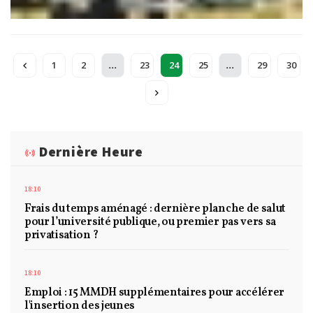
...
...
1
2
23
24
25
29
30
Dernière Heure
18:10
Frais du temps aménagé : dernière planche de salut
pour l’université publique, ou premier pas vers sa
privatisation ?
18:10
Emploi : 15 MMDH supplémentaires pour accélérer
l'insertion des jeunes