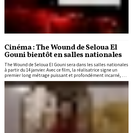
Cinéma : The Wound de Seloua El
Gouni bientôt en salles nationales
The Wound de Seloua El Gouni sera dans les salles nationales
à partir du 14 janvier. Avec ce film, la réalisatrice signe un
premier long métrage puissant et profondément incarné, qui
explore les tensions entre désir intime, héritage culturel et
injonctions sociales dans le Maroc contemporain. À travers le
destin de Leila, jeune femme prise entre ses aspirations
personnelles et les attentes de sa famille, le film interroge ce
que la société impose aux corps et aux trajectoires féminines,
et les blessures invisibles que cela laisse.