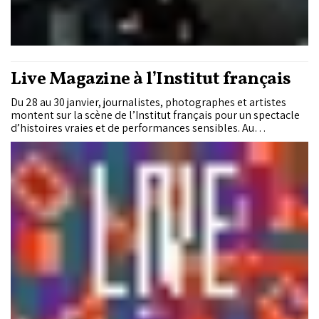
Live Magazine à l’Institut français
Du 28 au 30 janvier, journalistes, photographes et artistes
montent sur la scène de l’Institut français pour un spectacle
d’histoires vraies et de performances sensibles. Au
programme : des récits et des mélodies 100% marocaines. Un
spectacle unique, riche en aventures, qui tient en haleine,
bouleverse et fait rire aussi. Des voix que vous n’entendrez
nulle part ailleurs. Le tout en musique : à chaque récit, son
rythme, son tempo, sa mélodie, sa fantaisie, son supplément
d’âme.