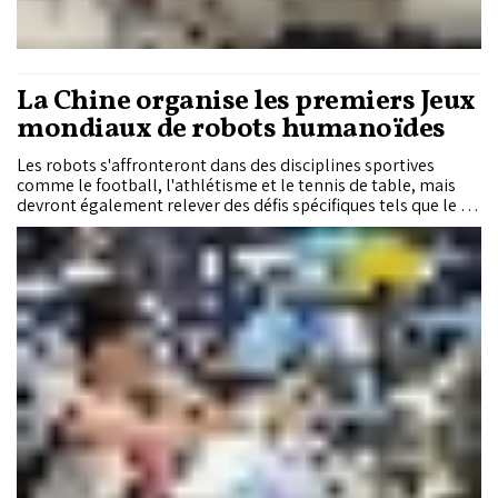
La Chine organise les premiers Jeux
mondiaux de robots humanoïdes
Les robots s'affronteront dans des disciplines sportives
comme le football, l'athlétisme et le tennis de table, mais
devront également relever des défis spécifiques tels que le tri
de médicaments, la manipulation de matériaux et les
services de nettoyage. Outre la Chine, les équipes
participantes proviennent notamment des États-Unis,
d'Allemagne et du Brésil. Sur les 280 formations engagées,
192 représentent des universités et 88 des entreprises
privées. L'implication du gouvernement municipal de Beijing
dans l'organisation de cet événement souligne l'importance
stratégique accordée par les autorités chinoises au secteur
émergent de la robotique. Cette initiative s'inscrit dans les
ambitions plus larges du géant asiatique en matière...