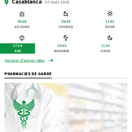
Casablanca
07 Août 2026
05:08
06:44
13:41
AS-SOBH
CHOROQ
DOHR
17:19
20:30
21:52
ASR
MAGHRIB
ICHAE
Horaires d'autres villes
PHARMACIES DE GARDE