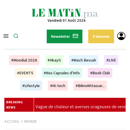
Vendredi 07 Août 2026
Newsletter
S'abonner
#Mondial 2026
#Hkayti
#Wach Bessah
#LIVE
#EVENTS
#Nos Capsules d'Info
#Book Club
#Lifestyle
#Hi-tech
#Bilmokhtassar...
BREAKING
averses orageuses de vendredi à dimanche (alerte météo)
|
NEWS
ACCUEIL
MONDE