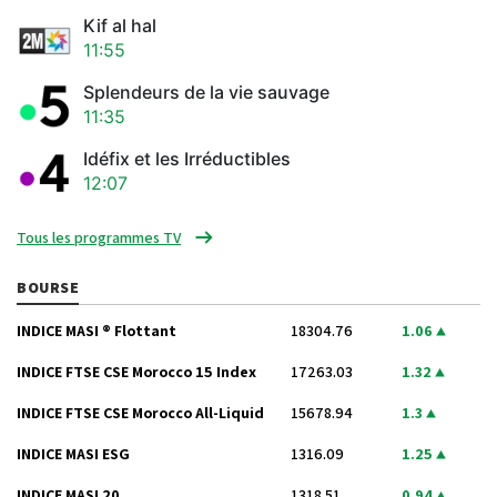
Kif al hal
11:55
Splendeurs de la vie sauvage
11:35
Idéfix et les Irréductibles
12:07
Tous les programmes TV
BOURSE
INDICE MASI ® Flottant
18304.76
1.06
INDICE FTSE CSE Morocco 15 Index
17263.03
1.32
INDICE FTSE CSE Morocco All-Liquid
15678.94
1.3
INDICE MASI ESG
1316.09
1.25
INDICE MASI 20
1318.51
0.94