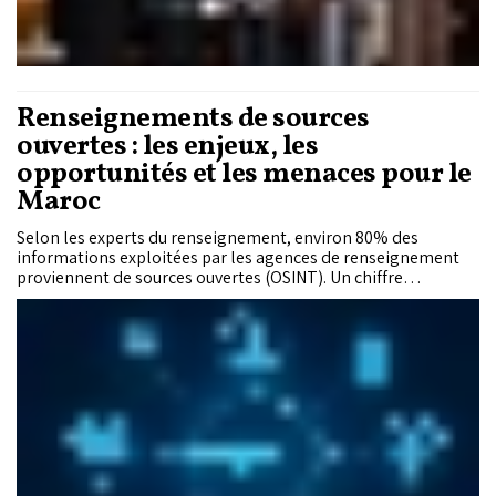
Renseignements de sources
ouvertes : les enjeux, les
opportunités et les menaces pour le
Maroc
Selon les experts du renseignement, environ 80% des
informations exploitées par les agences de renseignement
proviennent de sources ouvertes (OSINT). Un chiffre
révélateur de l’importance de cette discipline, qui consiste à
collecter, analyser et exploiter des données accessibles au
public afin de produire un renseignement fiable et utile à la
prise de décision. Avec l’essor du numérique et des
technologies d’intelligence artificielle, cette pratique connaît
une croissance rapide. Désormais, un analyste peut, à partir
de simples données publiques, reconstituer des événements
complexes ou anticiper des menaces potentielles. Dans un
environnement régional marqué par des défis sécuritaires
croissants, notamment dans la région sahélo-saharienne, le