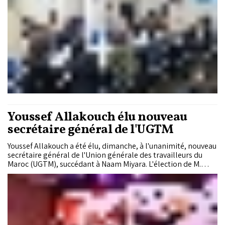
de la démocratie ?»
Youssef Allakouch élu nouveau
secrétaire général de l'UGTM
Youssef Allakouch a été élu, dimanche, à l'unanimité, nouveau
secrétaire général de l'Union générale des travailleurs du
Maroc (UGTM), succédant à Naam Miyara. L'élection de M.
Allakouch a eu lieu lors du Congrès national extraordinaire de
l'Union, tenu à Salé, convoqué par l'ancien bureau exécutif et
organisé sous le thème «Unis et résilients pour un Maroc en
marche et équitable».