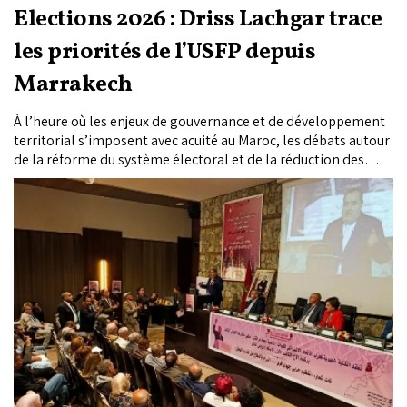
Elections 2026 : Driss Lachgar trace
les priorités de l’USFP depuis
Marrakech
À l’heure où les enjeux de gouvernance et de développement
territorial s’imposent avec acuité au Maroc, les débats autour
de la réforme du système électoral et de la réduction des
inégalités régionales gagnent en intensité. C’est dans ce
contexte que le premier secrétaire de l’Union socialiste des
forces populaires, Driss Lachgar, a pris la parole samedi
dernier à Marrakech, livrant une analyse structurée des
priorités politiques à venir et des chantiers jugés
déterminants pour renforcer la crédibilité des institutions et
répondre aux attentes des citoyens.