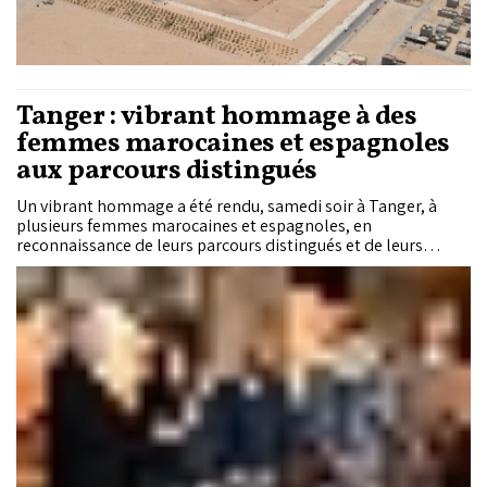
Tanger : vibrant hommage à des
femmes marocaines et espagnoles
aux parcours distingués
Un vibrant hommage a été rendu, samedi soir à Tanger, à
plusieurs femmes marocaines et espagnoles, en
reconnaissance de leurs parcours distingués et de leurs
contributions en faveur du vivre-ensemble, du dialogue et du
rapprochement entre les peuples et les cultures. Cette
initiative vise à mettre en lumière les parcours remarquables
de femmes ayant marqué de leur empreinte plusieurs
domaines, tout en contribuant de manière significative au
renforcement des liens d’amitié et de coopération entre le
Maroc et l’Espagne, reflétant ainsi la profondeur des
relations bilatérales entre les deux pays amis.