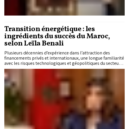
Transition énergétique : les
ingrédients du succès du Maroc,
selon Leïla Benali
Plusieurs décennies d’expérience dans l’attraction des
financements privés et internationaux, une longue familiarité
avec les risques technologiques et géopolitiques du secteur,
et une vision dont les grandes lignes sont restées régulières
depuis près de deux décennies. Voilà qui résume comment le
Maroc est devenu un modèle en matière de transition
énergétique et de développement durable. Dans «Hadith Maa
Seba», diffusée sur «Asharq Business» la semaine dernière,
Leïla Benali parle aussi des ambitions du Royaume et de ses
choix stratégiques.