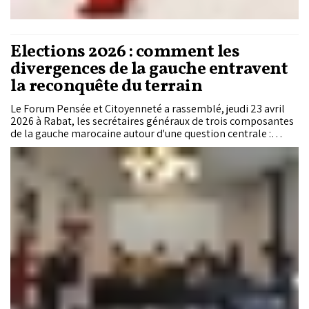
Elections 2026 : comment les
divergences de la gauche entravent
la reconquête du terrain
Le Forum Pensée et Citoyenneté a rassemblé, jeudi 23 avril
2026 à Rabat, les secrétaires généraux de trois composantes
de la gauche marocaine autour d'une question centrale :
comment unifier des forces partisanes qui partagent un
diagnostic commun des maux du champ politique, mais
divergent radicalement sur les remèdes ? Alors que les
législatives se dessinent en septembre, le débat a révélé trois
visions stratégiques. Nabil Benabdallah plaide pour la
reconquête de l'hégémonie intellectuelle, Abdeslam El Aziz
met en garde contre l'illusion de la gouvernance, tandis que
Jamal Lasri appelle à la mobilisation de rue. Entre ces trois
stratégies, la jeunesse marocaine pose une exigence qui
devrait inquiéter les leaders politiques : ne plus être une
simple «vitrine électorale», mais une force autonome capable
d'accéder aux responsabilités réelles. À l'arrière-plan, une
deadline implicite, mais incontournable : l'unification doit se
concrétiser ou la fragmentation scellera définitivement le