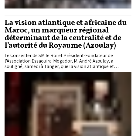
déclin de la gauche marocaine.
La vision atlantique et africaine du
Maroc, un marqueur régional
déterminant de la centralité et de
l’autorité du Royaume (Azoulay)
Le Conseiller de SM le Roi et Président-Fondateur de
l'Association Essaouira-Mogador, M. André Azoulay, a
souligné, samedi à Tanger, que la vision atlantique et
africaine du Maroc constitue un marqueur régional
déterminant de la centralité et de l’autorité du Royaume.