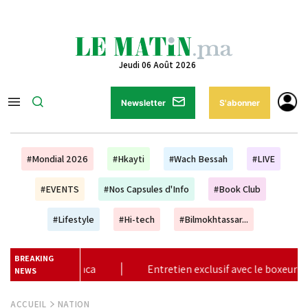
Jeudi 06 Août 2026
Newsletter
S'abonner
#Mondial 2026
#Hkayti
#Wach Bessah
#LIVE
#EVENTS
#Nos Capsules d'Info
#Book Club
#Lifestyle
#Hi-tech
#Bilmokhtassar...
BREAKING
 exclusif avec le boxeur marocain Bilel Jkitou
|
Vague de c
NEWS
ACCUEIL
NATION