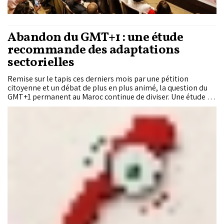
Abandon du GMT+1 : une étude
recommande des adaptations
sectorielles
Remise sur le tapis ces derniers mois par une pétition
citoyenne et un débat de plus en plus animé, la question du
GMT+1 permanent au Maroc continue de diviser. Une étude du
Centre Sanabil des études et des politiques publiques
(CSEPP) permet d’y voir plus clair. Elle montre surtout que
l’heure légale en vigueur ne se résume pas à une histoire
d’horloge, mais à un équilibre à trouver entre les besoins de
l’économie, le rythme du corps et la vie quotidienne. Un
équilibre qui, pour l’instant, reste à définir.