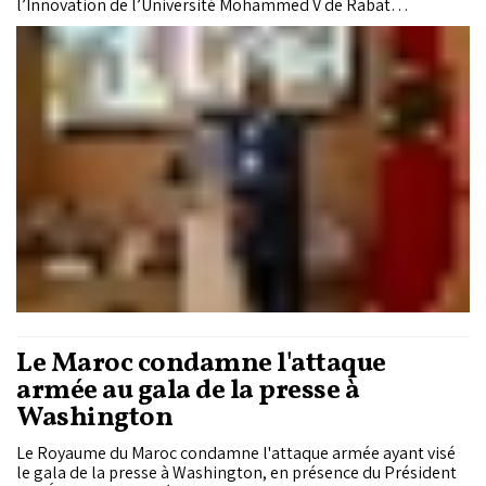
l’Innovation de l’Université Mohammed V de Rabat
accueillera, le 29 avril 2026, sous l’égide du Ministère de
l’Industrie et du Commerce, la 5e édition de la Journée
Nationale d’Innovation Technologique en Ingénierie. Dans un
échange avec M. Hassan Ammor, professeur à l’École
Mohammadia d’Ingénieurs, président de la JNITI et inventeur,
ce dernier revient sur les enjeux d’une édition placée sous le
thème « L’Innovation vecteur de progrès et moteur de
développement ».
Le Maroc condamne l'attaque
armée au gala de la presse à
Washington
Le Royaume du Maroc condamne l'attaque armée ayant visé
le gala de la presse à Washington, en présence du Président