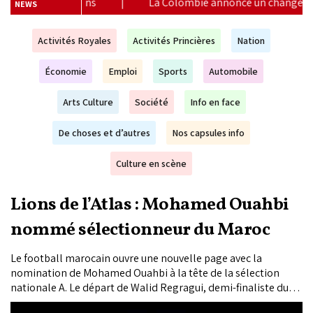
Colombie annonce un changement de sa position et reconnaît la s
NEWS
Activités Royales
Activités Princières
Nation
Économie
Emploi
Sports
Automobile
Arts Culture
Société
Info en face
De choses et d’autres
Nos capsules info
Culture en scène
Lions de l’Atlas : Mohamed Ouahbi
nommé sélectionneur du Maroc
Le football marocain ouvre une nouvelle page avec la
nomination de Mohamed Ouahbi à la tête de la sélection
nationale A. Le départ de Walid Regragui, demi-finaliste du
Mondial 2022, a été marqué par un hommage officiel au