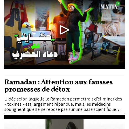
à la place qu’elle occupe aujourd’hui dans un milieu
longtemps dominé par les hommes, Douaa raconte les
obstacles qu’elle a rencontrés, notamment la misogynie à
laquelle elle a dû faire face, et la détermination qui l’a
poussée à poursuivre sa passion. Elle revient également sur la
création de son skate shop, pensé comme un lieu de
rencontre pour la communauté des sports urbains, ainsi que
sur l’histoire de son association Roll School Family, née de
son...
Ramadan : Attention aux fausses
promesses de détox
L’idée selon laquelle le Ramadan permettrait d’éliminer des
« toxines » est largement répandue, mais les médecins
soulignent qu’elle ne repose pas sur une base scientifique
solide. Ils rappellent que les cures restrictives ou « détox »
radicales peuvent entraîner fatigue, déshydratation ou
hypoglycémie.