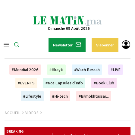
Dimanche 09 Août 2026
Newsletter
S'abonner
#Mondial 2026
#Hkayti
#Wach Bessah
#LIVE
#EVENTS
#Nos Capsules d'Info
#Book Club
#Lifestyle
#Hi-tech
#Bilmokhtassar...
ACCUEIL
VIDEOS
BREAKING