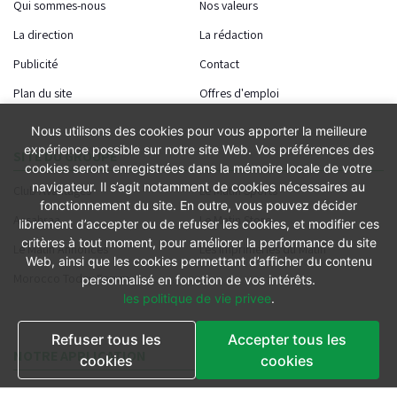
Qui sommes-nous
Nos valeurs
La direction
La rédaction
Publicité
Contact
Plan du site
Offres d'emploi
Nous utilisons des cookies pour vous apporter la meilleure
expérience possible sur notre site Web. Vos préférences des
SITE DU GROUPE
cookies seront enregistrées dans la mémoire locale de votre
navigateur. Il s’agit notamment de cookies nécessaires au
Club Avantages
Le Matin Sports
fonctionnement du site. En outre, vous pouvez décider
Assahraa
Le Matin Store
librement d’accepter ou de refuser les cookies, et modifier ces
critères à tout moment, pour améliorer la performance du site
Le Matin Annonces
Les Imprimeries du Matin
Web, ainsi que les cookies permettant d’afficher du contenu
Morocco Today Forum
personnalisé en fonction de vos intérêts.
les politique de vie privee
.
Refuser tous les
Accepter tous les
NOTRE APPLICATION
cookies
cookies