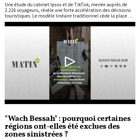
Une étude du cabinet Ipsos et de TikTok, menée auprès de
2.216 voyageurs, révèle une forte accélération des décisions
touristiques. Le modèle linéaire traditionnel cède la place à
un cycle continu : découvrir, désirer, décider, partir et
partager. Les données montrent que 35% des utilisateurs
agissent immédiatement après un contenu, et 80% dans la
semaine.
"Wach Bessah" : pourquoi certaines
régions ont-elles été exclues des
zones sinistrées ?