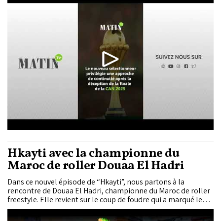
Complexe Mohammed VI de football.
Hkayti avec la championne du
Maroc de roller Douaa El Hadri
Dans ce nouvel épisode de “Hkayti”, nous partons à la
rencontre de Douaa El Hadri, championne du Maroc de roller
freestyle. Elle revient sur le coup de foudre qui a marqué le
début de son aventure, lorsqu’à l’âge de 9 ans son oncle lui
offre sa première paire de rollers. Des premiers pas hésitants